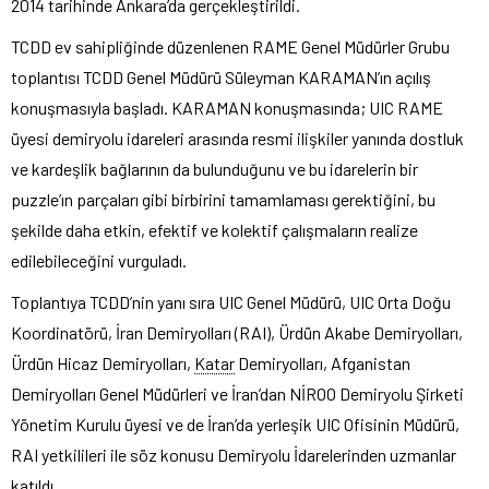
2014 tarihinde Ankara’da gerçekleştirildi.
TCDD ev sahipliğinde düzenlenen RAME Genel Müdürler Grubu
toplantısı TCDD Genel Müdürü Süleyman KARAMAN’ın açılış
konuşmasıyla başladı. KARAMAN konuşmasında; UIC RAME
üyesi demiryolu idareleri arasında resmi ilişkiler yanında dostluk
ve kardeşlik bağlarının da bulunduğunu ve bu idarelerin bir
puzzle’ın parçaları gibi birbirini tamamlaması gerektiğini, bu
şekilde daha etkin, efektif ve kolektif çalışmaların realize
edilebileceğini vurguladı.
Toplantıya TCDD’nin yanı sıra UIC Genel Müdürü, UIC Orta Doğu
Koordinatörü, İran Demiryolları (RAI), Ürdün Akabe Demiryolları,
Ürdün Hicaz Demiryolları,
Katar
Demiryolları, Afganistan
Demiryolları Genel Müdürleri ve İran’dan NİROO Demiryolu Şirketi
Yönetim Kurulu üyesi ve de İran’da yerleşik UIC Ofisinin Müdürü,
RAI yetkilileri ile söz konusu Demiryolu İdarelerinden uzmanlar
katıldı.