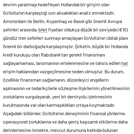
devrim yaratmayı hedefleyen Hollandalı bir girişim olan
GoVolta’nın karşılaştığı son aksaklıkları analiz etmektedir.
Amsterdam ile Berlin, Kopenhag ve Basel gibi önemli Avrupa
şehirleri arasında,
bilet
fiyatları oldukça düşük bir seviyede (€10)
gündüz tren seferleri sunmayı amaçlayan GoVolta’nın iddialı planı
önemli bir darboğazla karşılaşmıştır. Şirketin, büyük bir Hollanda
kredi kuruluşu olan Rabobank’tan gerekli finansmanı
sağlayamaması, lansmanının ertelenmesine ve tahsis edilen
hat
erişim haklarından vazgeçilmesine neden olmuştur. Bu durum,
özellikle finansman sağlamanın, düzenleyici engellerin
aşılmasının ve tedarikçilerle sözleşme ilişkilerinin yönetilmesinin
zorluklarını vurgulayarak, yeni bir demiryolu işletmesinin
kurulmasında var olan karmaşıklıkları ortaya koymaktadır.
Aşağıdaki bölümler, GoVolta’nın deneyiminin finansal yönlerine,
operasyonel zorluklarına ve daha geniş kapsamlı etkilerine daha
derinlemesine inmekte, mevcut durumuna katkıda bulunan