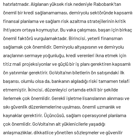
hatırlatmadır. Algılanan yüksek risk nedeniyle Rabobank’tan
önemli bir kredi sağlanamaması, demiryolu sektöründe kapsamlı
finansal planlama ve sağlam risk azaltma stratejilerinin kritik
ihtiyacını ortaya koymuştur. Bu vaka çalışması, başarı için birkaç
önemli faktörü vurgulamaktadır. Birincisi, yeterli finansman
sağlamak çok önemlidir. Demiryolu altyapısının ve demiryolu
araçlarının sermaye yoğunluğu, kredi verenleri ikna etmek için
titiz mali projeksiyonlar ve güçlü bir iş planı gerektiren kapsamlı
ön yatırımlar gerektirir. GoVolta’nın biletlerin ön satışındaki ilk
başarısı, olumlu olsa da, bankanın algıladığı riski tamamen telafi
etmemiştir. İkincisi, düzenleyici ortamda etkili bir şekilde
ilerlemek çok önemlidir. Gerekli işletme lisanslarının alınması ve
sıkı güvenlik düzenlemelerine uyulması, önemli uzmanlık ve
kaynaklar gerektirir. Üçüncüsü, sağlam operasyonel planlama
çok önemlidir. GoVolta’nın alt yüklenicilerle yaşadığı
anlaşmazlıklar, dikkatlice yönetilen sözleşmeler ve güvenilir