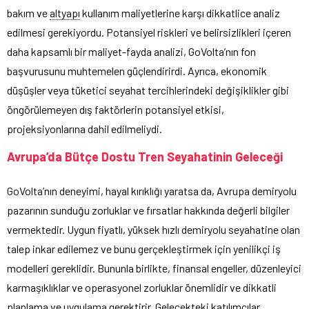
bakım ve
altyapı
kullanım maliyetlerine karşı dikkatlice analiz
edilmesi gerekiyordu. Potansiyel riskleri ve belirsizlikleri içeren
daha kapsamlı bir maliyet-fayda analizi, GoVolta’nın fon
başvurusunu muhtemelen güçlendirirdi. Ayrıca, ekonomik
düşüşler veya tüketici seyahat tercihlerindeki değişiklikler gibi
öngörülemeyen dış faktörlerin potansiyel etkisi,
projeksiyonlarına dahil edilmeliydi.
Avrupa’da Bütçe Dostu Tren Seyahatinin Geleceği
GoVolta’nın deneyimi, hayal kırıklığı yaratsa da, Avrupa demiryolu
pazarının sunduğu zorluklar ve fırsatlar hakkında değerli bilgiler
vermektedir. Uygun fiyatlı, yüksek hızlı demiryolu seyahatine olan
talep inkar edilemez ve bunu gerçekleştirmek için yenilikçi iş
modelleri gereklidir. Bununla birlikte, finansal engeller, düzenleyici
karmaşıklıklar ve operasyonel zorluklar önemlidir ve dikkatli
planlama ve uygulama gerektirir. Gelecekteki katılımcılar,