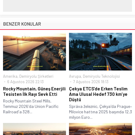
BENZER KONULAR
Amerika
,
Demiryolu Şirketleri
Avrupa
,
Demiryolu Teknolojisi
6 Ağustos 2026 22:13
7 Ağustos 2026 18:13
Rocky Mountain, Güneş Enerjili
Çekya ETCS’de Erken Teslim
Tesisten İlk Rayı Sevk Etti
Ama Ulusal Hedef 730 km’ye
Düştü
Rocky Mountain Steel Mills,
Temmuz 2026'da Union Pacific
Správa železnic, Çekya'da Prague–
Railroad'a 328...
Milovice hattına 2025 başında 12,3
milyon Euro...