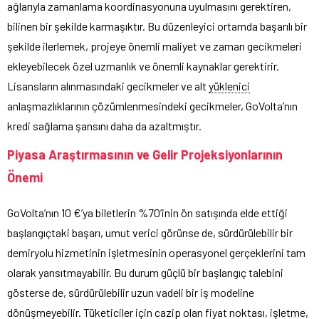
ağlarıyla zamanlama koordinasyonuna uyulmasını gerektiren,
bilinen bir şekilde karmaşıktır. Bu düzenleyici ortamda başarılı bir
şekilde ilerlemek, projeye önemli maliyet ve zaman gecikmeleri
ekleyebilecek özel uzmanlık ve önemli kaynaklar gerektirir.
Lisansların alınmasındaki gecikmeler ve alt
yüklenici
anlaşmazlıklarının çözümlenmesindeki gecikmeler, GoVolta’nın
kredi sağlama şansını daha da azaltmıştır.
Piyasa Araştırmasının ve Gelir Projeksiyonlarının
Önemi
GoVolta’nın 10 €’ya biletlerin %70’inin ön satışında elde ettiği
başlangıçtaki başarı, umut verici görünse de, sürdürülebilir bir
demiryolu hizmetinin işletmesinin operasyonel gerçeklerini tam
olarak yansıtmayabilir. Bu durum güçlü bir başlangıç talebini
gösterse de, sürdürülebilir uzun vadeli bir iş modeline
dönüşmeyebilir. Tüketiciler için cazip olan fiyat noktası, işletme,