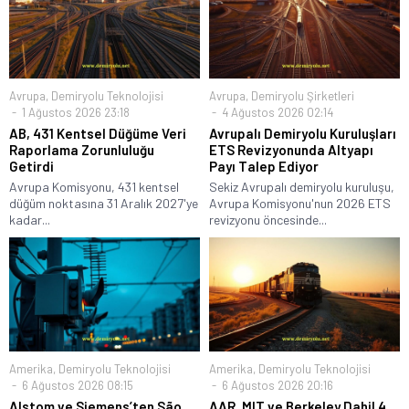
Avrupa
,
Demiryolu Teknolojisi
Avrupa
,
Demiryolu Şirketleri
1 Ağustos 2026 23:18
4 Ağustos 2026 02:14
AB, 431 Kentsel Düğüme Veri
Avrupalı Demiryolu Kuruluşları
Raporlama Zorunluluğu
ETS Revizyonunda Altyapı
Getirdi
Payı Talep Ediyor
Avrupa Komisyonu, 431 kentsel
Sekiz Avrupalı demiryolu kuruluşu,
düğüm noktasına 31 Aralık 2027'ye
Avrupa Komisyonu'nun 2026 ETS
kadar...
revizyonu öncesinde...
Amerika
,
Demiryolu Teknolojisi
Amerika
,
Demiryolu Teknolojisi
6 Ağustos 2026 08:15
6 Ağustos 2026 20:16
Alstom ve Siemens’ten São
AAR, MIT ve Berkeley Dahil 4