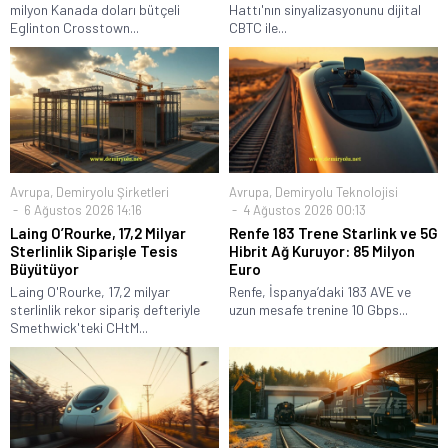
milyon Kanada doları bütçeli
Hattı'nın sinyalizasyonunu dijital
Eglinton Crosstown...
CBTC ile...
Avrupa
,
Demiryolu Şirketleri
Avrupa
,
Demiryolu Teknolojisi
6 Ağustos 2026 14:16
4 Ağustos 2026 00:13
Laing O’Rourke, 17,2 Milyar
Renfe 183 Trene Starlink ve 5G
Sterlinlik Siparişle Tesis
Hibrit Ağ Kuruyor: 85 Milyon
Büyütüyor
Euro
Laing O'Rourke, 17,2 milyar
Renfe, İspanya’daki 183 AVE ve
sterlinlik rekor sipariş defteriyle
uzun mesafe trenine 10 Gbps...
Smethwick'teki CHtM...