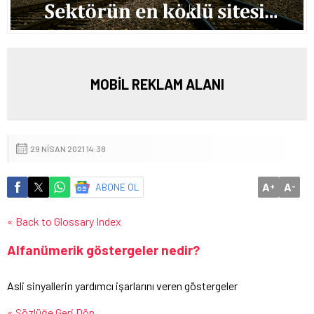
MOBİL REKLAM ALANI
29 NISAN 2021 14:38
A
A
ABONE OL
+
-
« Back to Glossary Index
Alfanümerik göstergeler nedir?
Asli sinyallerin yardımcı işarlarını veren göstergeler
« Sözlüğe Geri Dön