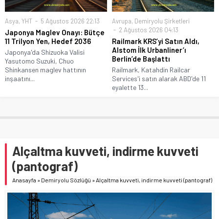
Asya
,
YHT
5 Ağustos 2026 22:13
Avrupa
,
Demiryolu Şirketleri
2 Ağustos 2026 04:13
Japonya Maglev Onayı: Bütçe
11 Trilyon Yen, Hedef 2036
Railmark KRS’yi Satın Aldı,
Alstom İlk Urbanliner’ı
Japonya'da Shizuoka Valisi
Berlin’de Başlattı
Yasutomo Suzuki, Chuo
Shinkansen maglev hattının
Railmark, Katahdin Railcar
inşaatını...
Services'i satın alarak ABD'de 11
eyalette 13...
Alçaltma kuvveti, indirme kuvveti
(pantograf)
Anasayfa
»
Demiryolu Sözlüğü
»
Alçaltma kuvveti, indirme kuvveti (pantograf)