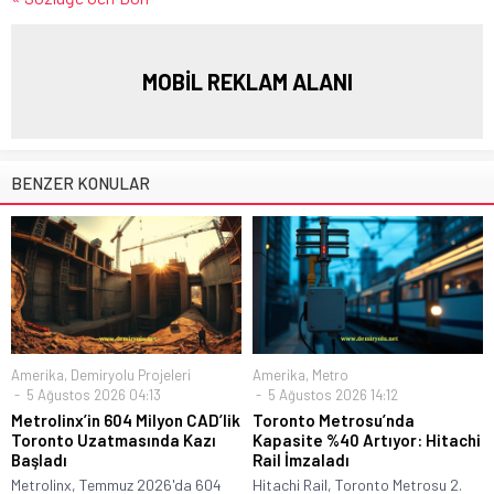
MOBİL REKLAM ALANI
BENZER KONULAR
Amerika
,
Demiryolu Projeleri
Amerika
,
Metro
5 Ağustos 2026 04:13
5 Ağustos 2026 14:12
Metrolinx’in 604 Milyon CAD’lik
Toronto Metrosu’nda
Toronto Uzatmasında Kazı
Kapasite %40 Artıyor: Hitachi
Başladı
Rail İmzaladı
Metrolinx, Temmuz 2026'da 604
Hitachi Rail, Toronto Metrosu 2.