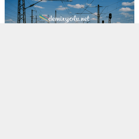
MOBİL REKLAM ALANI
29 NISAN 2021 14:37
A
A
ABONE OL
+
-