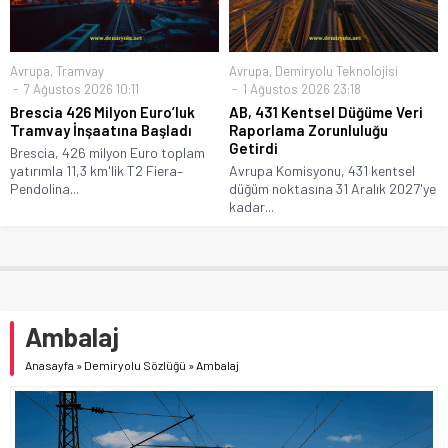
Avrupa
,
Tramvay
Avrupa
,
Demiryolu Teknolojisi
7 Ağustos 2026 10:11
1 Ağustos 2026 23:18
Brescia 426 Milyon Euro’luk
AB, 431 Kentsel Düğüme Veri
Tramvay İnşaatına Başladı
Raporlama Zorunluluğu
Getirdi
Brescia, 426 milyon Euro toplam
yatırımla 11,3 km'lik T2 Fiera–
Avrupa Komisyonu, 431 kentsel
Pendolina...
düğüm noktasına 31 Aralık 2027'ye
kadar...
Ambalaj
Anasayfa
»
Demiryolu Sözlüğü
»
Ambalaj