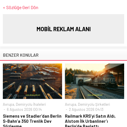
« Sözlüğe Geri Dön
MOBİL REKLAM ALANI
BENZER KONULAR
Avrupa
,
Demiryolu İhaleleri
Avrupa
,
Demiryolu Şirketleri
6 Ağustos 2026 00:14
2 Ağustos 2026 04:13
Siemens ve Stadler’dan Berlin
Railmark KRS’yi Satın Aldı,
S-Bahn’a 350 Trenlik Dev
Alstom İlk Urbanliner’ı
Sözleşme
Berlin’de Başlattı