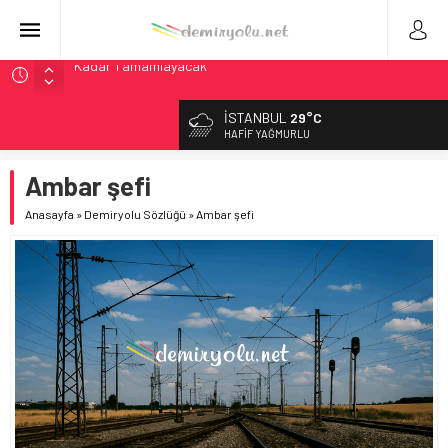
ABD’de CREATE Programı 72,4 Milyon Dolarlık Alt Geçidi
Başlattı
İSTANBUL
29°C
Ukrayna’da Yolcu Trenine İHA Saldırısı: Zamanında Tahliye
HAFIF YAĞMURLU
Faciayı Önledi
DB Modernizasyon Programı: 70. İstasyona Ulaşıldı
Ambar şefi
GB Railfreight İngiltere’de Lider, Class 99’lar 2026’da Yolda
Anasayfa
»
Demiryolu Sözlüğü
»
Ambar şefi
Wabtec Brezilya’da 1 Milyar Real’lik PTC Anlaşmasını 2031’e
Kadar Tamamlayacak