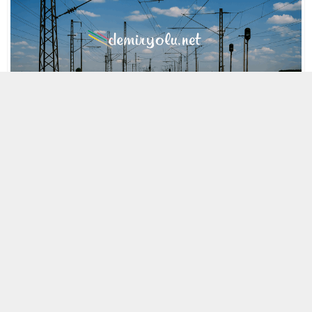
MOBİL REKLAM ALANI
29 NISAN 2021 14:40
A
A
ABONE OL
+
-