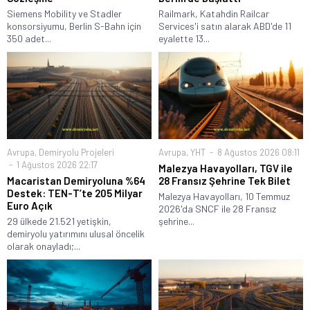
Siemens Mobility ve Stadler
Railmark, Katahdin Railcar
konsorsiyumu, Berlin S-Bahn için
Services'i satın alarak ABD'de 11
350 adet...
eyalette 13...
Avrupa
,
Demiryolu Projeleri
Avrupa
,
YHT
8 Ağustos 2026 08:11
1 Ağustos 2026 22:17
Malezya Havayolları, TGV ile
Macaristan Demiryoluna %64
28 Fransız Şehrine Tek Bilet
Destek: TEN-T’te 205 Milyar
Malezya Havayolları, 10 Temmuz
Euro Açık
2026'da SNCF ile 28 Fransız
29 ülkede 21.521 yetişkin,
şehrine...
demiryolu yatırımını ulusal öncelik
olarak onayladı;...