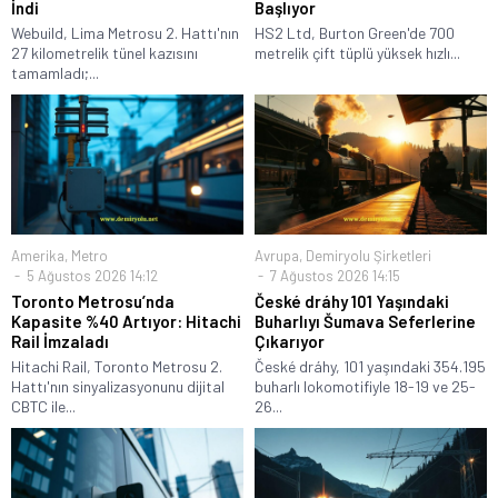
İndi
Başlıyor
Webuild, Lima Metrosu 2. Hattı'nın
HS2 Ltd, Burton Green'de 700
27 kilometrelik tünel kazısını
metrelik çift tüplü yüksek hızlı...
tamamladı;...
Amerika
,
Metro
Avrupa
,
Demiryolu Şirketleri
5 Ağustos 2026 14:12
7 Ağustos 2026 14:15
Toronto Metrosu’nda
České dráhy 101 Yaşındaki
Kapasite %40 Artıyor: Hitachi
Buharlıyı Šumava Seferlerine
Rail İmzaladı
Çıkarıyor
Hitachi Rail, Toronto Metrosu 2.
České dráhy, 101 yaşındaki 354.195
Hattı'nın sinyalizasyonunu dijital
buharlı lokomotifiyle 18-19 ve 25-
CBTC ile...
26...