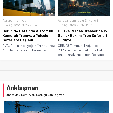
Avrupa
,
Tramvay
Avrupa
,
Demiryolu Şirketleri
3 Ağustos 2026 20:13
8 Ağustos 2026 04:12
Berlin M4 Hattında Alstom’un
ÖBB ve RFI’dan Brenner’da 15
Kameralı Tramvayı Yolculu
Günlük Bakım: Tren Seferleri
Seferlere Başladı
Duruyor
BVG, Berlin'in en yoğun M4 hattında
ÖBB, 18 Temmuz-1 Ağustos
300'den fazla yolcu kapasiteli...
2025'te Brenner hattında bakım
başlatarak Innsbruck-Bolzano...
Anklaşman
Anasayfa
»
Demiryolu Sözlüğü
»
Anklaşman