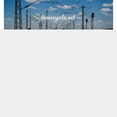
MOBİL REKLAM ALANI
29 NISAN 2021 16:18
A
A
ABONE OL
+
-