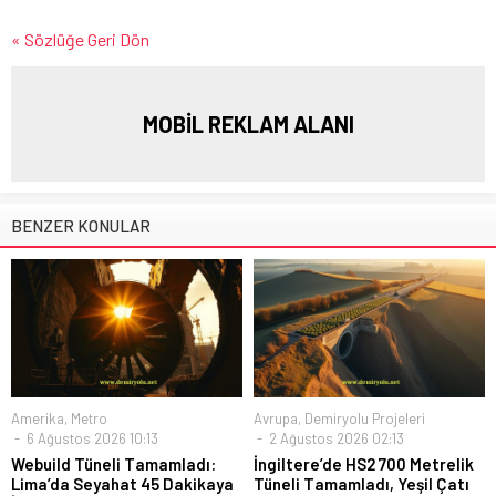
« Sözlüğe Geri Dön
MOBİL REKLAM ALANI
BENZER KONULAR
Amerika
,
Metro
Avrupa
,
Demiryolu Projeleri
6 Ağustos 2026 10:13
2 Ağustos 2026 02:13
Webuild Tüneli Tamamladı:
İngiltere’de HS2 700 Metrelik
Lima’da Seyahat 45 Dakikaya
Tüneli Tamamladı, Yeşil Çatı