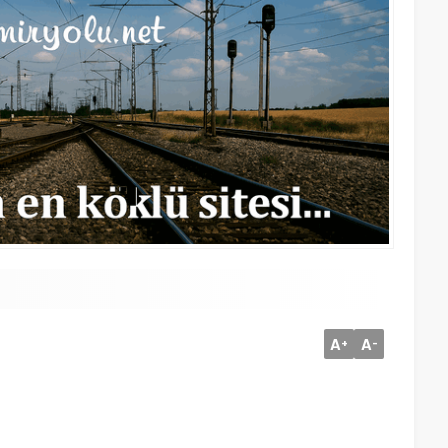
A
A
+
-