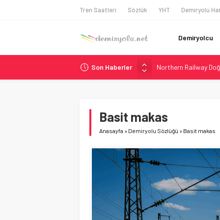
Tren Saatleri
Sözlük
YHT
Demiryolu Har
Demiryolcu
Son Haberler
Northern Railway Doğ
Chicago’da Metra Poli
NJ Transit’ten Tarihi
Rocky Mountain, Güneş 
Basit makas
Brescia 426 Milyon Eu
Anasayfa
»
Demiryolu Sözlüğü
»
Basit makas