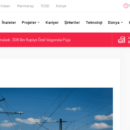
itaları
Marmaray
TCDD
Künye
7
İhaleler
Projeler
Kariyer
Şirketler
Teknoloji
Dünya
A
ruladı: 308 Bin Rupiye Özel Vagonda Puja
6
si BVLOS Drone’larla Müdahale Süresini Kısalttı
B
1
 Bütçe: 46 Yılın Rekoru Onaylandı
Enerjili Tesisten İlk Rayı Sevk Etti
D
4
ro’luk Tramvay İnşaatına Başladı
E
5