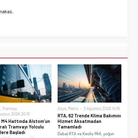
 makas.
a
,
Tramvay
Asya
,
Metro
3 Ağustos 2026 14:16
ustos 2026 20:13
RTA, 62 Trende Klima Bakımını
n M4 Hattında Alstom’un
Hizmet Aksatmadan
alı Tramvayı Yolculu
Tamamladı
lere Başladı
Dubai RTA ve Keolis MHI, yoğun