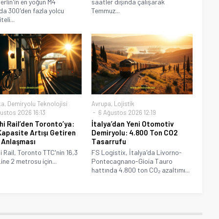
erlin'in en yoğun M4
saatler dışında çalışarak
da 300'den fazla yolcu
Temmuz...
eli...
ka
,
Demiryolu Teknolojisi
Avrupa
,
Lojistik
ustos 2026 16:13
6 Ağustos 2026 12:19
hi Rail’den Toronto’ya:
İtalya’dan Yeni Otomotiv
apasite Artışı Getiren
Demiryolu: 4.800 Ton CO2
 Anlaşması
Tasarrufu
i Rail, Toronto TTC'nin 16,3
FS Logistix, İtalya'da Livorno-
Line 2 metrosu için...
Pontecagnano-Gioia Tauro
hattında 4.800 ton CO₂ azaltımı...