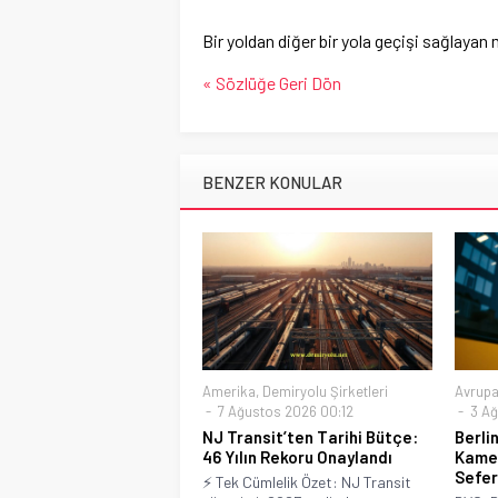
Bir yoldan diğer bir yola geçişi sağlayan
« Sözlüğe Geri Dön
BENZER KONULAR
Amerika
,
Demiryolu Şirketleri
Avrup
7 Ağustos 2026 00:12
3 Ağ
NJ Transit’ten Tarihi Bütçe:
Berli
46 Yılın Rekoru Onaylandı
Kamer
Sefer
⚡ Tek Cümlelik Özet: NJ Transit