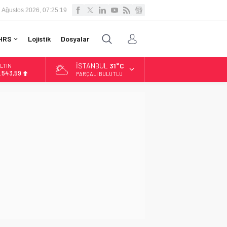
 Ağustos 2026, 07:25:20
HRS
Lojistik
Dosyalar
İSTANBUL
31°C
LTIN
.543,59
PARÇALI BULUTLU
İST
3.798,82
OLAR
7,7010
URO
5,0063