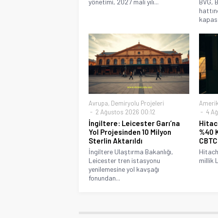
yönetimi, 2027 mali yılı...
BVG, B
hattın
kapasit
Avrupa
,
Demiryolu Projeleri
Ameri
2 Ağustos 2026 00:12
4 Ağ
İngiltere: Leicester Garı’na
Hitac
Yol Projesinden 10 Milyon
%40 K
Sterlin Aktarıldı
CBTC
İngiltere Ulaştırma Bakanlığı,
Hitach
Leicester tren istasyonu
millik 
yenilemesine yol kavşağı
fonundan...