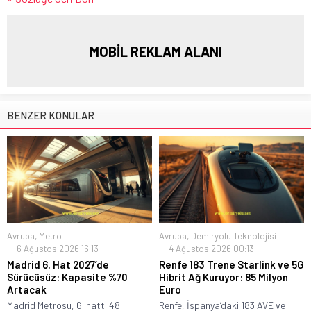
MOBİL REKLAM ALANI
BENZER KONULAR
Avrupa
,
Metro
Avrupa
,
Demiryolu Teknolojisi
6 Ağustos 2026 16:13
4 Ağustos 2026 00:13
Madrid 6. Hat 2027’de
Renfe 183 Trene Starlink ve 5G
Sürücüsüz: Kapasite %70
Hibrit Ağ Kuruyor: 85 Milyon
Artacak
Euro
Madrid Metrosu, 6. hattı 48
Renfe, İspanya’daki 183 AVE ve