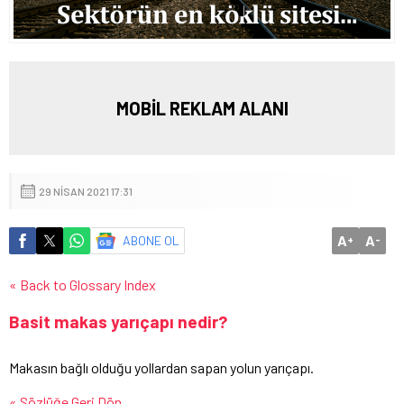
MOBİL REKLAM ALANI
29 NISAN 2021 17:31
A
A
ABONE OL
+
-
« Back to Glossary Index
Basit makas yarıçapı nedir?
Makasın bağlı olduğu yollardan sapan yolun yarıçapı.
« Sözlüğe Geri Dön