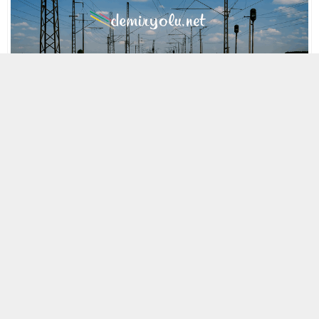
MOBİL REKLAM ALANI
29 NISAN 2021 17:31
A
A
ABONE OL
+
-
« Back to Glossary Index