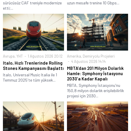
sürücüsüz CAF treniyle modernize
uzun mesafe trenine 10 Gbps...
etti;...
Avrupa
,
YHT
1 Ağustos 2026 20:12
Amerika
,
Demiryolu Projeleri
4 Ağustos 2026 14:14
Italo, Hızlı Trenlerinde Rolling
Stones Kampanyasını Başlattı
MBTA’dan 201 Milyon Dolarlık
Hamle: Symphony İstasyonu
Italo, Universal Music Italia ile 1
2030’a Kadar Kapalı
Temmuz 2025'te tüm yüksek...
MBTA, Symphony İstasyonu'nu
150,8 milyon dolarlık erişilebilirlik
projesi için 2030...