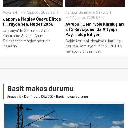
Asya
,
YHT
5 Ağustos 2026 22:13
Avrupa
,
Demiryolu Şirketleri
4 Ağustos 2026 02:14
Japonya Maglev Onayı: Bütçe
11 Trilyon Yen, Hedef 2036
Avrupalı Demiryolu Kuruluşları
ETS Revizyonunda Altyapı
Japonya'da Shizuoka Valisi
Payı Talep Ediyor
Yasutomo Suzuki, Chuo
Shinkansen maglev hattının
Sekiz Avrupalı demiryolu kuruluşu,
inşaatını...
Avrupa Komisyonu'nun 2026 ETS
revizyonu öncesinde...
Basit makas durumu
Anasayfa
»
Demiryolu Sözlüğü
»
Basit makas durumu