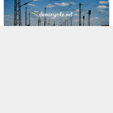
MOBİL REKLAM ALANI
29 NISAN 2021 21:15
A
A
ABONE OL
+
-