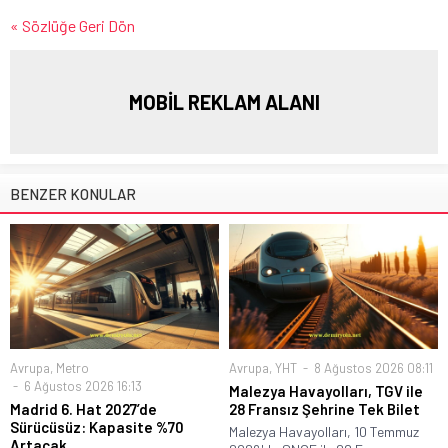
« Sözlüğe Geri Dön
MOBİL REKLAM ALANI
BENZER KONULAR
Avrupa
,
Metro
Avrupa
,
YHT
8 Ağustos 2026 08:11
6 Ağustos 2026 16:13
Malezya Havayolları, TGV ile
Madrid 6. Hat 2027’de
28 Fransız Şehrine Tek Bilet
Sürücüsüz: Kapasite %70
Malezya Havayolları, 10 Temmuz
Artacak