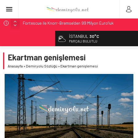
Fortescue ile Knorr-Bremse’den 99 Milyon Euro’luk
Sinyalizasyon Anlaşması
İSTANBUL
30°C
Stadler, Austin’e 21 CITYLINK Hafif Raylı Aracı Tedarik
PARÇALI BULUTLU
Edecek
9,9 Milyar Dolarlık Mor Hat’ta Tel Testleri Başladı
Ekartman genişlemesi
Utah’ta 31 Milyon Dolarlık Proje Trafik Çilesini Bitiriyor
Anasayfa
»
Demiryolu Sözlüğü
»
Ekartman genişlemesi
CRRC, Salvador Metrosu İçin 83,9 Milyon Euro’luk Anlaşma
İmzaladı