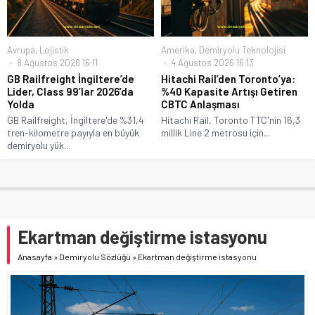
Avrupa
,
Lojistik
Amerika
,
Demiryolu Teknolojisi
8 Ağustos 2026 16:11
4 Ağustos 2026 16:13
GB Railfreight İngiltere’de
Hitachi Rail’den Toronto’ya:
Lider, Class 99’lar 2026’da
%40 Kapasite Artışı Getiren
Yolda
CBTC Anlaşması
GB Railfreight, İngiltere'de %31,4
Hitachi Rail, Toronto TTC'nin 16,3
tren-kilometre payıyla en büyük
millik Line 2 metrosu için...
demiryolu yük...
Ekartman değiştirme istasyonu
Anasayfa
»
Demiryolu Sözlüğü
»
Ekartman değiştirme istasyonu