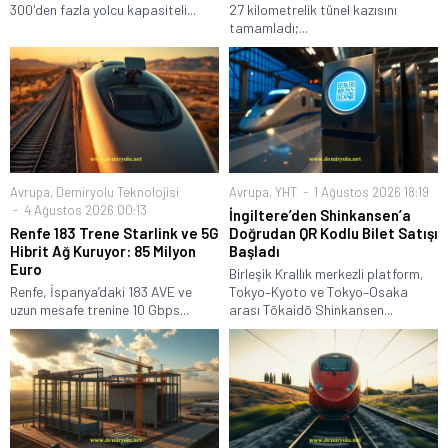
300'den fazla yolcu kapasiteli...
27 kilometrelik tünel kazısını
tamamladı;...
Avrupa
,
Demiryolu Teknolojisi
Avrupa
,
YHT
1 Ağustos 2026 18:19
4 Ağustos 2026 00:13
İngiltere’den Shinkansen’a
Renfe 183 Trene Starlink ve 5G
Doğrudan QR Kodlu Bilet Satışı
Hibrit Ağ Kuruyor: 85 Milyon
Başladı
Euro
Birleşik Krallık merkezli platform,
Renfe, İspanya’daki 183 AVE ve
Tokyo–Kyoto ve Tokyo–Osaka
uzun mesafe trenine 10 Gbps...
arası Tōkaidō Shinkansen...