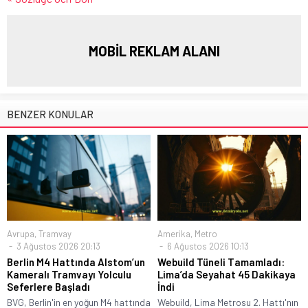
MOBİL REKLAM ALANI
BENZER KONULAR
Avrupa
,
Tramvay
Amerika
,
Metro
3 Ağustos 2026 20:13
6 Ağustos 2026 10:13
Berlin M4 Hattında Alstom’un
Webuild Tüneli Tamamladı:
Kameralı Tramvayı Yolculu
Lima’da Seyahat 45 Dakikaya
Seferlere Başladı
İndi
BVG, Berlin'in en yoğun M4 hattında
Webuild, Lima Metrosu 2. Hattı'nın