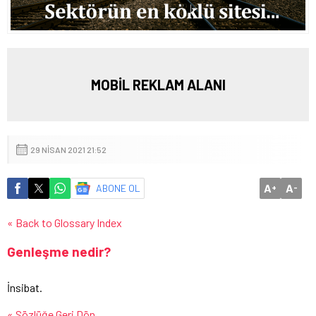
MOBİL REKLAM ALANI
29 NISAN 2021 21:52
A
A
ABONE OL
+
-
« Back to Glossary Index
Genleşme nedir?
İnsibat.
« Sözlüğe Geri Dön