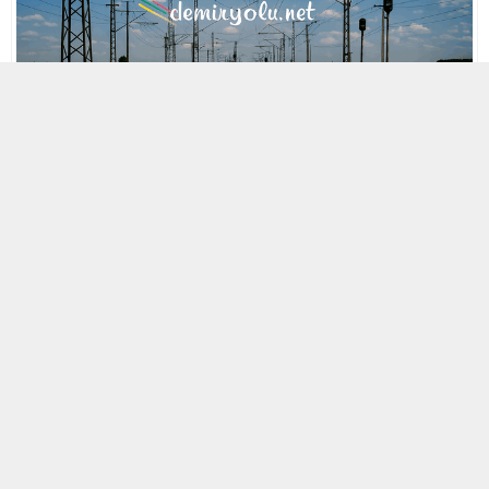
MOBİL REKLAM ALANI
29 NISAN 2021 21:52
A
A
ABONE OL
+
-
« Back to Glossary Index