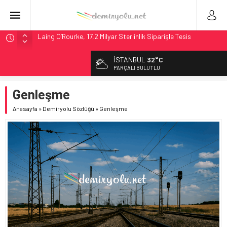
Laing O’Rourke, 17,2 Milyar Sterlinlik Siparişle Tesis
Büyütüyor
İtalya’dan Yeni Otomotiv Demiryolu: 4.800 Ton CO2
İSTANBUL
32°C
Tasarrufu
PARÇALI BULUTLU
Webuild Tüneli Tamamladı: Lima’da Seyahat 45 Dakikaya
İndi
Genleşme
Alstom ve Siemens’ten São Paulo’da Çifte Sinyal Hamlesi
Anasayfa
»
Demiryolu Sözlüğü
»
Genleşme
Siemens ve Stadler’dan Berlin S-Bahn’a 350 Trenlik Dev
Sözleşme