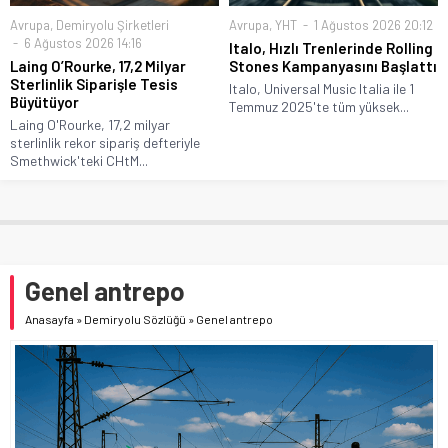
Avrupa
,
Demiryolu Şirketleri
Avrupa
,
YHT
1 Ağustos 2026 20:12
6 Ağustos 2026 14:16
Italo, Hızlı Trenlerinde Rolling
Laing O’Rourke, 17,2 Milyar
Stones Kampanyasını Başlattı
Sterlinlik Siparişle Tesis
Italo, Universal Music Italia ile 1
Büyütüyor
Temmuz 2025'te tüm yüksek...
Laing O'Rourke, 17,2 milyar
sterlinlik rekor sipariş defteriyle
Smethwick'teki CHtM...
Genel antrepo
Anasayfa
»
Demiryolu Sözlüğü
»
Genel antrepo