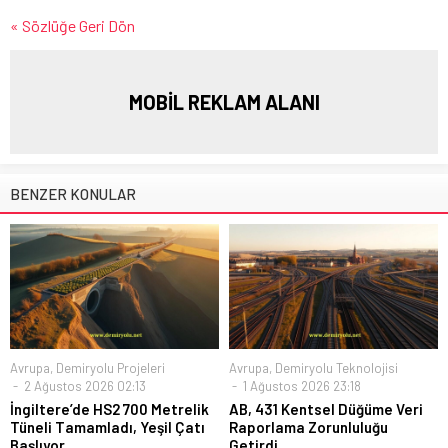
« Sözlüğe Geri Dön
MOBİL REKLAM ALANI
BENZER KONULAR
Avrupa
,
Demiryolu Projeleri
Avrupa
,
Demiryolu Teknolojisi
2 Ağustos 2026 02:13
1 Ağustos 2026 23:18
İngiltere’de HS2 700 Metrelik
AB, 431 Kentsel Düğüme Veri
Tüneli Tamamladı, Yeşil Çatı
Raporlama Zorunluluğu
Başlıyor
Getirdi