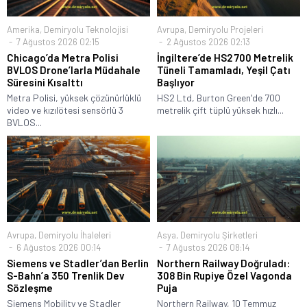
Amerika
,
Demiryolu Teknolojisi
Avrupa
,
Demiryolu Projeleri
7 Ağustos 2026 02:15
2 Ağustos 2026 02:13
Chicago’da Metra Polisi
İngiltere’de HS2 700 Metrelik
BVLOS Drone’larla Müdahale
Tüneli Tamamladı, Yeşil Çatı
Süresini Kısalttı
Başlıyor
Metra Polisi, yüksek çözünürlüklü
HS2 Ltd, Burton Green'de 700
video ve kızılötesi sensörlü 3
metrelik çift tüplü yüksek hızlı...
BVLOS...
Avrupa
,
Demiryolu İhaleleri
Asya
,
Demiryolu Şirketleri
6 Ağustos 2026 00:14
7 Ağustos 2026 08:14
Siemens ve Stadler’dan Berlin
Northern Railway Doğruladı:
S-Bahn’a 350 Trenlik Dev
308 Bin Rupiye Özel Vagonda
Sözleşme
Puja
Siemens Mobility ve Stadler
Northern Railway, 10 Temmuz