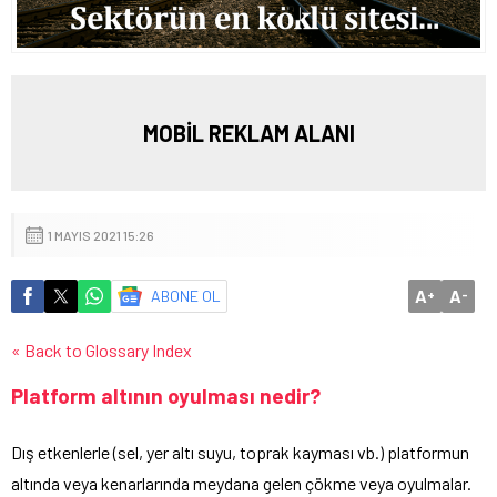
MOBİL REKLAM ALANI
1 MAYIS 2021 15:26
A
A
ABONE OL
+
-
« Back to Glossary Index
Platform altının oyulması nedir?
Dış etkenlerle (sel, yer altı suyu, toprak kayması vb.) platformun
altında veya kenarlarında meydana gelen çökme veya oyulmalar.