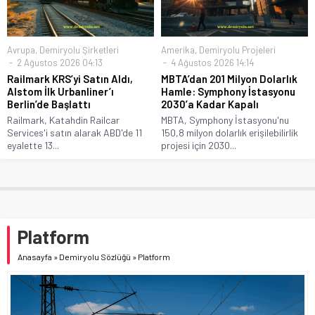
Avrupa
,
Demiryolu Şirketleri
Amerika
,
Demiryolu Projeleri
2 Ağustos 2026 04:13
4 Ağustos 2026 14:14
Railmark KRS’yi Satın Aldı,
MBTA’dan 201 Milyon Dolarlık
Alstom İlk Urbanliner’ı
Hamle: Symphony İstasyonu
Berlin’de Başlattı
2030’a Kadar Kapalı
Railmark, Katahdin Railcar
MBTA, Symphony İstasyonu'nu
Services'i satın alarak ABD'de 11
150,8 milyon dolarlık erişilebilirlik
eyalette 13...
projesi için 2030...
Platform
Anasayfa
»
Demiryolu Sözlüğü
»
Platform