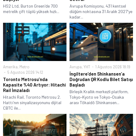
HS2 Ltd, Burton Green'de 700
Avrupa Komisyonu, 431 kentsel
metrelik çift tüplü yüksek hızlı...
düğüm noktasına 31 Aralık 2027'ye
kadar...
Amerika
,
Metro
Avrupa
,
YHT
1 Ağustos 2026 18:19
5 Ağustos 2026 14:12
İngiltere’den Shinkansen’a
Toronto Metrosu’nda
Doğrudan QR Kodlu Bilet Satışı
Kapasite %40 Artıyor: Hitachi
Başladı
Rail İmzaladı
Birleşik Krallık merkezli platform,
Hitachi Rail, Toronto Metrosu 2.
Tokyo–Kyoto ve Tokyo–Osaka
Hattı'nın sinyalizasyonunu dijital
arası Tōkaidō Shinkansen...
CBTC ile...