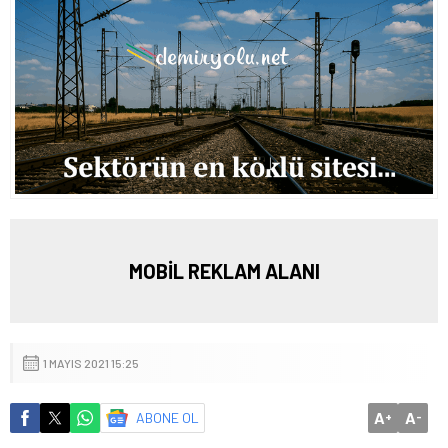
MOBİL REKLAM ALANI
1 MAYIS 2021 15:25
A
A
ABONE OL
+
-