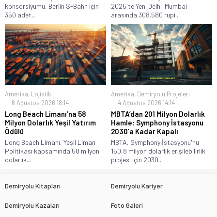
konsorsiyumu, Berlin S-Bahn için
2025'te Yeni Delhi–Mumbai
350 adet...
arasında 308.580 rupi...
Amerika
,
Lojistik
Amerika
,
Demiryolu Projeleri
6 Ağustos 2026 18:14
4 Ağustos 2026 14:14
Long Beach Limanı’na 58
MBTA’dan 201 Milyon Dolarlık
Milyon Dolarlık Yeşil Yatırım
Hamle: Symphony İstasyonu
Ödülü
2030’a Kadar Kapalı
Long Beach Limanı, Yeşil Liman
MBTA, Symphony İstasyonu'nu
Politikası kapsamında 58 milyon
150,8 milyon dolarlık erişilebilirlik
dolarlık...
projesi için 2030...
Demiryolu Kitapları
Demiryolu Kariyer
Demiryolu Kazaları
Foto Galeri