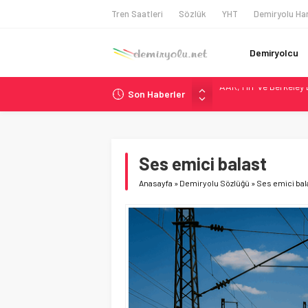
Tren Saatleri
Sözlük
YHT
Demiryolu Har
Demiryolcu
AAR, MIT ve Berkeley 
Son Haberler
Long Beach Limanı’na 
Madrid 6. Hat 2027’d
Laing O’Rourke, 17,2 M
İtalya’dan Yeni Otom
Ses emici balast
Anasayfa
»
Demiryolu Sözlüğü
»
Ses emici bal