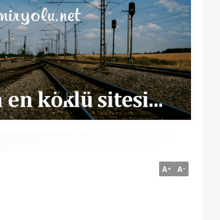
A
A
+
-