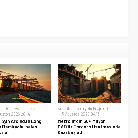
ka
,
Demiryolu İhaleleri
Amerika
,
Demiryolu Projeleri
ustos 2026 20:14
5 Ağustos 2026 04:13
 Ayın Ardından Long
Metrolinx’in 604 Milyon
 Demiryolu İhalesi
CAD’lik Toronto Uzatmasında
bs’a
Kazı Başladı