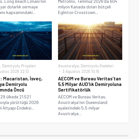
, Long Beach Limanı'nın
Metrolinx, Temmuz 2026'da 604
lyar dolarlık sermaye
milyon Kanada doları bütçeli
mı kapsamındaki...
Eglinton Crosstown...
a
,
Demiryolu Projeleri
Avusturalya
,
Demiryolu İhaleleri
ustos 2026 22:13
3 Ağustos 2026 10:16
: Macaristan, İsveç,
AECOM ve Bureau Veritas’tan
ya Demiryolu
5,5 Milyar AUD’lık Demiryoluna
ımında Öncü
Sertifikatörlük
 29 ülkede 21.521
AECOM ve Bureau Veritas,
mcıyla yürüttüğü 2026
Avustralya'nın Queensland
l Altyapı Endeksi...
eyaletindeki 5,5 milyar
Avustralya...