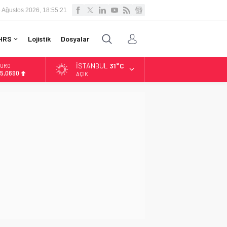
 Ağustos 2026, 18:55:21
HRS
Lojistik
Dosyalar
İSTANBUL
31°C
URO
5,0690
AÇIK
LTIN
.525,39
İST
3.788,73
OLAR
7,5954