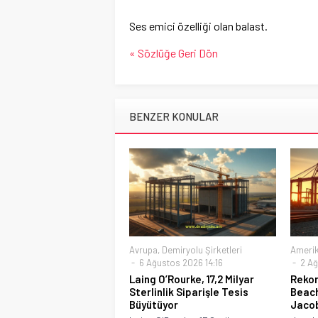
Ses emici özelliği olan balast.
« Sözlüğe Geri Dön
BENZER KONULAR
Avrupa
,
Demiryolu Şirketleri
Ameri
6 Ağustos 2026 14:16
2 Ağ
Laing O’Rourke, 17,2 Milyar
Rekor
Sterlinlik Siparişle Tesis
Beach
Büyütüyor
Jaco