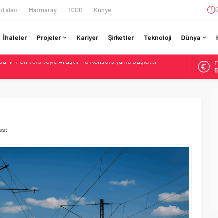
itaları
Marmaray
TCDD
Künye
6
İhaleler
Projeler
Kariyer
Şirketler
Teknoloji
Dünya
Dahil 4 Üniversiteyle Araştırma Konsorsiyumu Başlattı
E
58 Milyon Dolarlık Yeşil Yatırım Ödülü
5
e Sürücüsüz: Kapasite %70 Artacak
A
6
ilyar Sterlinlik Siparişle Tesis Büyütüyor
otiv Demiryolu: 4.800 Ton CO2 Tasarrufu
B
1
ast
D
4