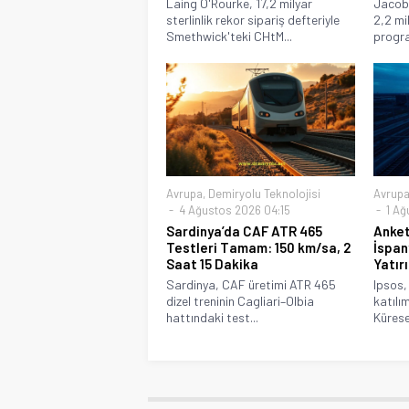
Laing O'Rourke, 17,2 milyar
Jacobs
sterlinlik rekor sipariş defteriyle
2,2 mi
Smethwick'teki CHtM...
progra
Avrupa
,
Demiryolu Teknolojisi
Avrup
4 Ağustos 2026 04:15
1 Ağ
Sardinya’da CAF ATR 465
Anket
Testleri Tamam: 150 km/sa, 2
İspan
Saat 15 Dakika
Yatır
Sardinya, CAF üretimi ATR 465
Ipsos,
dizel treninin Cagliari–Olbia
katılı
hattındaki test...
Kürese