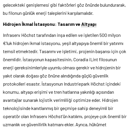
gelecekteki genişlemesi gibi faktörleri göz önünde bulundurarak,
bu filonun günlük enerji taleplerini karşılamalıdır.
Hidrojen İkmal İstasyonu: Tasarım ve
Altyapı
Infraserv Höchst tarafından inşa edilen ve işletilen 500 milyon
€’luk hidrojen ikmal istasyonu, yeşil altyapıya önemli bir yatırımı
temsil etmektedir. Tasarımı ve işletimi, projenin başarısı için çok
önemlidir. İstasyonun kapasitesinin, Coradia iLint filosunun
enerji gereksinimleriyle uyumlu olması gerekir ve hidrojenin bir
yakıt olarak doğası göz önüne alındığında güçlü güvenlik
protokolleri esastır. İstasyonun Industriepark Höchst içindeki
konumu, altyapı erişimi ve tren hatlarına yakınlığı açısından
avantajlar sunarak lojistik verimliliği optimize eder. Hidrojen
teknolojisinde kanıtlanmış bir geçmişe sahip deneyimli bir
operatör olan Infraserv Höchst’ün katılımı, projeye çok önemli bir
uzmanlık ve güvenilirlik katmanı ekler. Ayrıca, hükümet