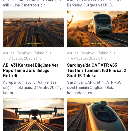
millik Line 2 metrosu için...
Berkeley, Rutgers ve UIUC...
Avrupa
,
Demiryolu Teknolojisi
Avrupa
,
Demiryolu Teknolojisi
1 Ağustos 2026 23:18
4 Ağustos 2026 04:15
AB, 431 Kentsel Düğüme Veri
Sardinya’da CAF ATR 465
Raporlama Zorunluluğu
Testleri Tamam: 150 km/sa, 2
Getirdi
Saat 15 Dakika
Avrupa Komisyonu, 431 kentsel
Sardinya, CAF üretimi ATR 465
düğüm noktasına 31 Aralık 2027'ye
dizel treninin Cagliari–Olbia
kadar...
hattındaki test...