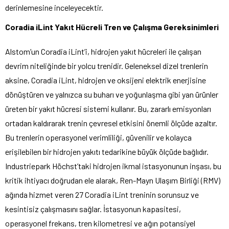
derinlemesine inceleyecektir.
Coradia iLint Yakıt Hücreli Tren ve Çalışma Gereksinimleri
Alstom’un Coradia iLint’i, hidrojen yakıt hücreleri ile çalışan
devrim niteliğinde bir yolcu trenidir. Geleneksel dizel trenlerin
aksine, Coradia iLint, hidrojen ve oksijeni elektrik enerjisine
dönüştüren ve yalnızca su buharı ve yoğunlaşma gibi yan ürünler
üreten bir yakıt hücresi sistemi kullanır. Bu, zararlı emisyonları
ortadan kaldırarak trenin çevresel etkisini önemli ölçüde azaltır.
Bu trenlerin operasyonel verimliliği, güvenilir ve kolayca
erişilebilen bir hidrojen yakıtı tedarikine büyük ölçüde bağlıdır.
Industriepark Höchst’taki hidrojen ikmal istasyonunun inşası, bu
kritik ihtiyacı doğrudan ele alarak, Ren-Mayn Ulaşım Birliği (RMV)
ağında hizmet veren 27 Coradia iLint treninin sorunsuz ve
kesintisiz çalışmasını sağlar. İstasyonun kapasitesi,
operasyonel frekans, tren kilometresi ve ağın potansiyel