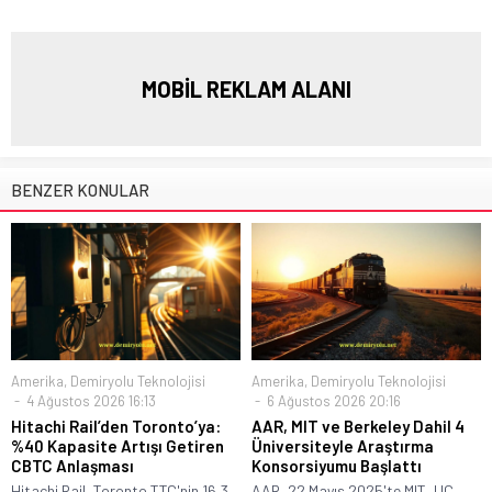
MOBİL REKLAM ALANI
BENZER KONULAR
Amerika
,
Demiryolu Teknolojisi
Amerika
,
Demiryolu Teknolojisi
4 Ağustos 2026 16:13
6 Ağustos 2026 20:16
Hitachi Rail’den Toronto’ya:
AAR, MIT ve Berkeley Dahil 4
%40 Kapasite Artışı Getiren
Üniversiteyle Araştırma
CBTC Anlaşması
Konsorsiyumu Başlattı
Hitachi Rail, Toronto TTC'nin 16,3
AAR, 22 Mayıs 2025'te MIT, UC