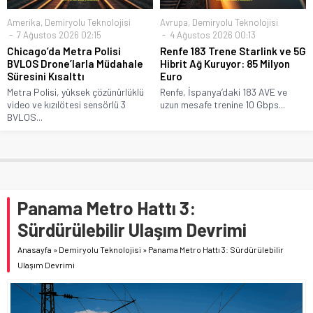
Amerika
,
Demiryolu Teknolojisi
Avrupa
,
Demiryolu Teknolojisi
7 Ağustos 2026 02:15
4 Ağustos 2026 00:13
Chicago’da Metra Polisi
Renfe 183 Trene Starlink ve 5G
BVLOS Drone’larla Müdahale
Hibrit Ağ Kuruyor: 85 Milyon
Süresini Kısalttı
Euro
Metra Polisi, yüksek çözünürlüklü
Renfe, İspanya’daki 183 AVE ve
video ve kızılötesi sensörlü 3
uzun mesafe trenine 10 Gbps...
BVLOS...
Panama Metro Hattı 3:
Sürdürülebilir Ulaşım Devrimi
Anasayfa
»
Demiryolu Teknolojisi
»
Panama Metro Hattı 3: Sürdürülebilir
Ulaşım Devrimi