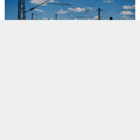
MOBİL REKLAM ALANI
10 KASIM 2020 19:58
A
A
ABONE OL
+
-