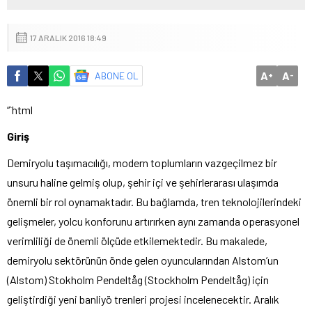
17 ARALIK 2016 18:49
A
A
ABONE OL
+
-
“`html
Giriş
Demiryolu taşımacılığı, modern toplumların vazgeçilmez bir
unsuru haline gelmiş olup, şehir içi ve şehirlerarası ulaşımda
önemli bir rol oynamaktadır. Bu bağlamda, tren teknolojilerindeki
gelişmeler, yolcu konforunu artırırken aynı zamanda operasyonel
verimliliği de önemli ölçüde etkilemektedir. Bu makalede,
demiryolu sektörünün önde gelen oyuncularından Alstom’un
(Alstom) Stokholm Pendeltåg (Stockholm Pendeltåg) için
geliştirdiği yeni banliyö trenleri projesi incelenecektir. Aralık