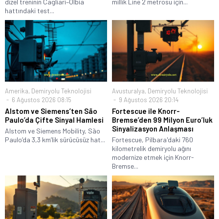
dizel treninin Cagliari–Olbia
millik Line 2 metrosu için...
hattındaki test...
Amerika
,
Demiryolu Teknolojisi
Avusturalya
,
Demiryolu Teknolojisi
6 Ağustos 2026 08:15
9 Ağustos 2026 20:14
Alstom ve Siemens’ten São
Fortescue ile Knorr-
Paulo’da Çifte Sinyal Hamlesi
Bremse’den 99 Milyon Euro’luk
Sinyalizasyon Anlaşması
Alstom ve Siemens Mobility, São
Paulo’da 3,3 km’lik sürücüsüz hat...
Fortescue, Pilbara'daki 760
kilometrelik demiryolu ağını
modernize etmek için Knorr-
Bremse...