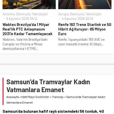
Amerika
,
Demiryolu Teknolojisi
Avrupa
,
Demiryolu Teknolojisi
9 Ağustos 2026 06:12
4 Ağustos 2026 00:13
Wabtec Brezilya’da 1 Milyar
Renfe 183 Trene Starlink ve 5G
Real’lik PTC Anlaşmasını
Hibrit Ağ Kuruyor: 85 Milyon
2031’e Kadar Tamamlayacak
Euro
Wabtec, Vale'nin Brezilya'daki
Renfe, İspanya’daki 183 AVE ve
Carajás ve Vitória a Minas
uzun mesafe trenine 10 Gbps...
demiryollarına I-ETMS...
Samsun’da Tramvaylar Kadın
Vatmanlara Emanet
Anasayfa
»
Hafif Raylı Sistemler
»
Tramvay
»
Samsun’da Tramvaylar Kadın
Vatmanlara Emanet
Samsun’da bulunan hafif raylı sistemdeki 56 tonluk, 40