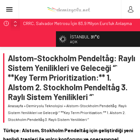
CRRC, Salvador Metrosu İçin 83,9 Milyon Euro’luk Anlaşma
İmzaladı
İSTANBUL
31°C
Fortescue ile Knorr-Bremse’den 99 Milyon Euro’luk
AÇIK
Sinyalizasyon Anlaşması
Stadler, Austin’e 21 CITYLINK Hafif Raylı Aracı Tedarik
Alstom-Stockholm Pendeltåg: Raylı
Edecek
Sistem Yenilikleri ve Geleceği “`
9,9 Milyar Dolarlık Mor Hat’ta Tel Testleri Başladı
**Key Term Prioritization:** 1.
Italo’nun Almanya Hamlesi: Siemens’e 3 Milyar Avroluk Dev
Alstom 2. Stockholm Pendeltåg 3.
Sipariş
Raylı Sistem Yenilikleri “`
Anasayfa
»
Demiryolu Teknolojisi
»
Alstom-Stockholm Pendeltåg: Raylı
Sistem Yenilikleri ve Geleceği “` **Key Term Prioritization:** 1. Alstom 2.
Stockholm Pendeltåg 3. Raylı Sistem Yenilikleri “`
Türkçe: Alstom, Stokholm Pendeltåg için geliştirdiği yeni
banliyö trenleri ile yolcu konforunu ve operasyonel