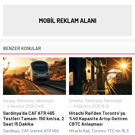
MOBİL REKLAM ALANI
BENZER KONULAR
Avrupa
,
Demiryolu Teknolojisi
Amerika
,
Demiryolu Teknolojisi
4 Ağustos 2026 04:15
4 Ağustos 2026 16:13
Sardinya’da CAF ATR 465
Hitachi Rail’den Toronto’ya:
Testleri Tamam: 150 km/sa, 2
%40 Kapasite Artışı Getiren
Saat 15 Dakika
CBTC Anlaşması
Sardinya, CAF üretimi ATR 465
Hitachi Rail, Toronto TTC'nin 16,3