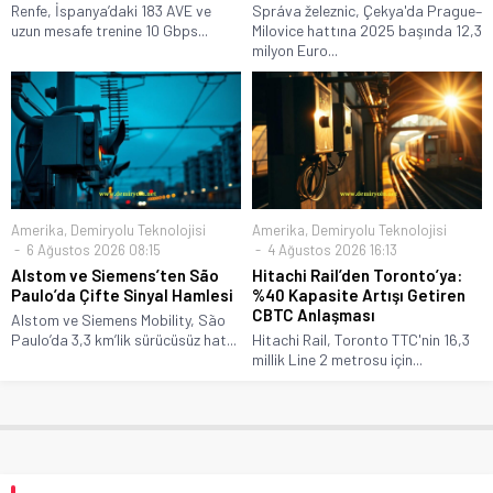
Renfe, İspanya’daki 183 AVE ve
Správa železnic, Çekya'da Prague–
uzun mesafe trenine 10 Gbps...
Milovice hattına 2025 başında 12,3
milyon Euro...
Amerika
,
Demiryolu Teknolojisi
Amerika
,
Demiryolu Teknolojisi
6 Ağustos 2026 08:15
4 Ağustos 2026 16:13
Alstom ve Siemens’ten São
Hitachi Rail’den Toronto’ya:
Paulo’da Çifte Sinyal Hamlesi
%40 Kapasite Artışı Getiren
CBTC Anlaşması
Alstom ve Siemens Mobility, São
Paulo’da 3,3 km’lik sürücüsüz hat...
Hitachi Rail, Toronto TTC'nin 16,3
millik Line 2 metrosu için...