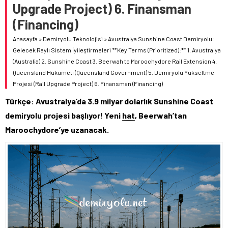
Upgrade Project) 6. Finansman
(Financing)
Anasayfa
»
Demiryolu Teknolojisi
»
Avustralya Sunshine Coast Demiryolu:
Gelecek Raylı Sistem İyileştirmeleri **Key Terms (Prioritized):** 1. Avustralya
(Australia) 2. Sunshine Coast 3. Beerwah to Maroochydore Rail Extension 4.
Queensland Hükümeti (Queensland Government) 5. Demiryolu Yükseltme
Projesi (Rail Upgrade Project) 6. Finansman (Financing)
Türkçe: Avustralya’da 3.9 milyar dolarlık Sunshine Coast
demiryolu projesi başlıyor! Yeni
hat
, Beerwah’tan
Maroochydore’ye uzanacak.