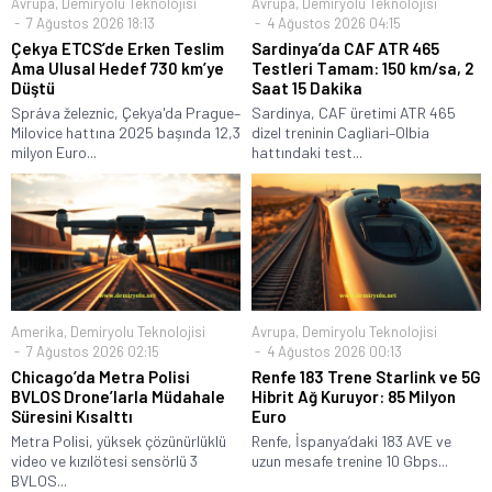
Avrupa
,
Demiryolu Teknolojisi
Avrupa
,
Demiryolu Teknolojisi
7 Ağustos 2026 18:13
4 Ağustos 2026 04:15
Çekya ETCS’de Erken Teslim
Sardinya’da CAF ATR 465
Ama Ulusal Hedef 730 km’ye
Testleri Tamam: 150 km/sa, 2
Düştü
Saat 15 Dakika
Správa železnic, Çekya'da Prague–
Sardinya, CAF üretimi ATR 465
Milovice hattına 2025 başında 12,3
dizel treninin Cagliari–Olbia
milyon Euro...
hattındaki test...
Amerika
,
Demiryolu Teknolojisi
Avrupa
,
Demiryolu Teknolojisi
7 Ağustos 2026 02:15
4 Ağustos 2026 00:13
Chicago’da Metra Polisi
Renfe 183 Trene Starlink ve 5G
BVLOS Drone’larla Müdahale
Hibrit Ağ Kuruyor: 85 Milyon
Süresini Kısalttı
Euro
Metra Polisi, yüksek çözünürlüklü
Renfe, İspanya’daki 183 AVE ve
video ve kızılötesi sensörlü 3
uzun mesafe trenine 10 Gbps...
BVLOS...