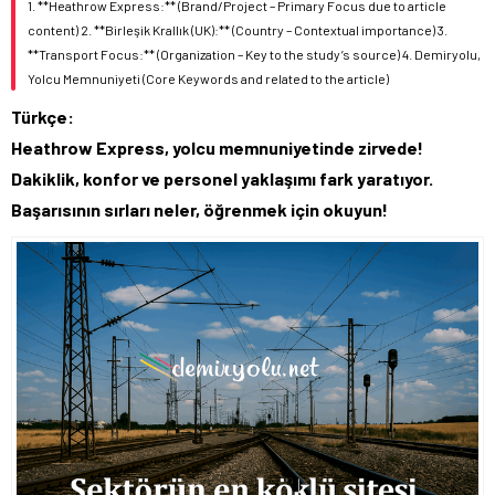
1. **Heathrow Express:** (Brand/Project – Primary Focus due to article
content) 2. **Birleşik Krallık (UK):** (Country – Contextual importance) 3.
**Transport Focus:** (Organization – Key to the study’s source) 4. Demiryolu,
Yolcu Memnuniyeti (Core Keywords and related to the article)
Türkçe:
Heathrow Express, yolcu memnuniyetinde zirvede!
Dakiklik, konfor ve personel yaklaşımı fark yaratıyor.
Başarısının sırları neler, öğrenmek için okuyun!