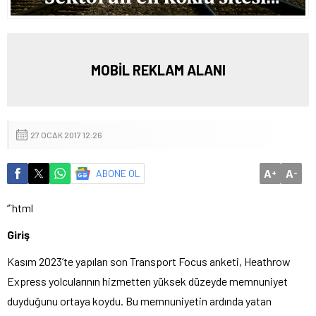
MOBİL REKLAM ALANI
27 OCAK 2017 12:26
A
A
ABONE OL
+
-
“`html
Giriş
Kasım 2023’te yapılan son Transport Focus anketi, Heathrow
Express yolcularının hizmetten yüksek düzeyde memnuniyet
duyduğunu ortaya koydu. Bu memnuniyetin ardında yatan