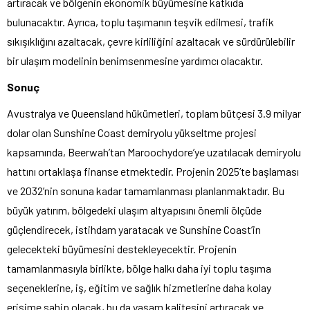
artıracak ve bölgenin ekonomik büyümesine katkıda
bulunacaktır. Ayrıca, toplu taşımanın teşvik edilmesi, trafik
sıkışıklığını azaltacak, çevre kirliliğini azaltacak ve sürdürülebilir
bir ulaşım modelinin benimsenmesine yardımcı olacaktır.
Sonuç
Avustralya ve Queensland hükümetleri, toplam bütçesi 3.9 milyar
dolar olan Sunshine Coast demiryolu yükseltme projesi
kapsamında, Beerwah’tan Maroochydore’ye uzatılacak demiryolu
hattını ortaklaşa finanse etmektedir. Projenin 2025’te başlaması
ve 2032’nin sonuna kadar tamamlanması planlanmaktadır. Bu
büyük yatırım, bölgedeki ulaşım altyapısını önemli ölçüde
güçlendirecek, istihdam yaratacak ve Sunshine Coast’in
gelecekteki büyümesini destekleyecektir. Projenin
tamamlanmasıyla birlikte, bölge halkı daha iyi toplu taşıma
seçeneklerine, iş, eğitim ve sağlık hizmetlerine daha kolay
erişime sahip olacak, bu da yaşam kalitesini artıracak ve