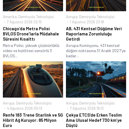
Amerika
,
Demiryolu Teknolojisi
Avrupa
,
Demiryolu Teknolojisi
7 Ağustos 2026 02:15
1 Ağustos 2026 23:18
Chicago’da Metra Polisi
AB, 431 Kentsel Düğüme Veri
BVLOS Drone’larla Müdahale
Raporlama Zorunluluğu
Süresini Kısalttı
Getirdi
Metra Polisi, yüksek çözünürlüklü
Avrupa Komisyonu, 431 kentsel
video ve kızılötesi sensörlü 3
düğüm noktasına 31 Aralık 2027'ye
BVLOS...
kadar...
Avrupa
,
Demiryolu Teknolojisi
Avrupa
,
Demiryolu Teknolojisi
4 Ağustos 2026 00:13
7 Ağustos 2026 18:13
Renfe 183 Trene Starlink ve 5G
Çekya ETCS’de Erken Teslim
Hibrit Ağ Kuruyor: 85 Milyon
Ama Ulusal Hedef 730 km’ye
Euro
Düştü