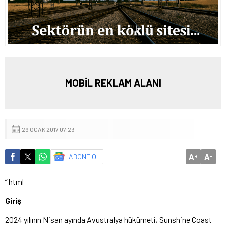
MOBİL REKLAM ALANI
29 OCAK 2017 07:23
A
A
ABONE OL
+
-
“`html
Giriş
2024 yılının Nisan ayında Avustralya hükümeti, Sunshine Coast