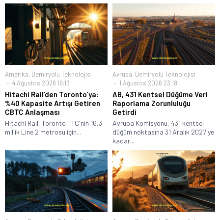
Amerika
,
Demiryolu Teknolojisi
Avrupa
,
Demiryolu Teknolojisi
4 Ağustos 2026 16:13
1 Ağustos 2026 23:18
Hitachi Rail’den Toronto’ya:
AB, 431 Kentsel Düğüme Veri
%40 Kapasite Artışı Getiren
Raporlama Zorunluluğu
CBTC Anlaşması
Getirdi
Hitachi Rail, Toronto TTC'nin 16,3
Avrupa Komisyonu, 431 kentsel
millik Line 2 metrosu için...
düğüm noktasına 31 Aralık 2027'ye
kadar...