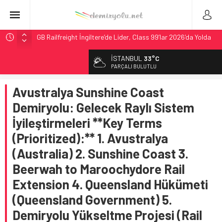
GB Railfreight İngiltere’de Lider, Class 99’lar 2026’da Yolda
İngiltere Demiryolunda Tarihi Entegrasyon: GBR Anglia
İSTANBUL
33°C
Resmen Başladı
PARÇALI BULUTLU
Malezya Havayolları, TGV ile 28 Fransız Şehrine Tek Bilet
Avustralya Sunshine Coast
ÖBB ve RFI’dan Brenner’da 15 Günlük Bakım: Tren Seferleri
Duruyor
Demiryolu: Gelecek Raylı Sistem
DB Modernizasyon Programı: 70. İstasyona Ulaşıldı
İyileştirmeleri **Key Terms
(Prioritized):** 1. Avustralya
(Australia) 2. Sunshine Coast 3.
Beerwah to Maroochydore Rail
Extension 4. Queensland Hükümeti
(Queensland Government) 5.
Demiryolu Yükseltme Projesi (Rail