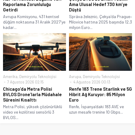
Raporlama Zorunluluğu
Ama Ulusal Hedef 730 km’ye
Getirdi
Düştü
Avrupa Komisyonu, 431 kentsel
Správa železnic, Çekya'da Prague–
düğüm noktasına 31 Aralık 2027'ye
Milovice hattına 2025 başında 12,3
kadar...
milyon Euro...
Amerika
,
Demiryolu Teknolojisi
Avrupa
,
Demiryolu Teknolojisi
7 Ağustos 2026 02:15
4 Ağustos 2026 00:13
Chicago’da Metra Polisi
Renfe 183 Trene Starlink ve 5G
BVLOS Drone’larla Müdahale
Hibrit Ağ Kuruyor: 85 Milyon
Süresini Kısalttı
Euro
Metra Polisi, yüksek çözünürlüklü
Renfe, İspanya’daki 183 AVE ve
video ve kızılötesi sensörlü 3
uzun mesafe trenine 10 Gbps...
BVLOS...