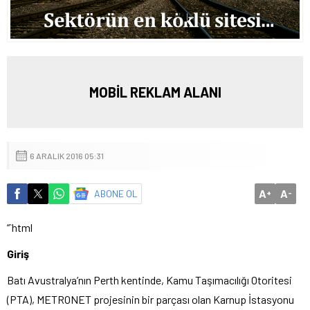
MOBİL REKLAM ALANI
6 ARALIK 2016 05:31
A
A
ABONE OL
+
-
“`html
Giriş
Batı Avustralya’nın Perth kentinde, Kamu Taşımacılığı Otoritesi
(PTA), METRONET projesinin bir parçası olan Karnup İstasyonu