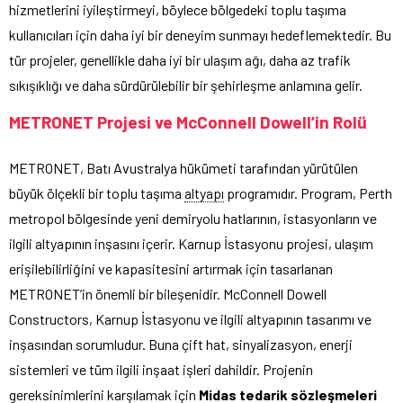
hizmetlerini iyileştirmeyi, böylece bölgedeki toplu taşıma
kullanıcıları için daha iyi bir deneyim sunmayı hedeflemektedir. Bu
tür projeler, genellikle daha iyi bir ulaşım ağı, daha az trafik
sıkışıklığı ve daha sürdürülebilir bir şehirleşme anlamına gelir.
METRONET Projesi ve McConnell Dowell’in Rolü
METRONET, Batı Avustralya hükümeti tarafından yürütülen
büyük ölçekli bir toplu taşıma
altyapı
programıdır. Program, Perth
metropol bölgesinde yeni demiryolu hatlarının, istasyonların ve
ilgili altyapının inşasını içerir. Karnup İstasyonu projesi, ulaşım
erişilebilirliğini ve kapasitesini artırmak için tasarlanan
METRONET’in önemli bir bileşenidir. McConnell Dowell
Constructors, Karnup İstasyonu ve ilgili altyapının tasarımı ve
inşasından sorumludur. Buna çift hat, sinyalizasyon, enerji
sistemleri ve tüm ilgili inşaat işleri dahildir. Projenin
gereksinimlerini karşılamak için
Midas tedarik sözleşmeleri