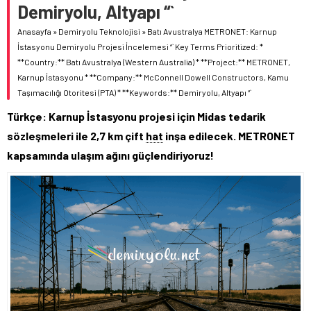
Demiryolu, Altyapı “`
Anasayfa
»
Demiryolu Teknolojisi
»
Batı Avustralya METRONET: Karnup
İstasyonu Demiryolu Projesi İncelemesi “` Key Terms Prioritized: *
**Country:** Batı Avustralya (Western Australia) * **Project:** METRONET,
Karnup İstasyonu * **Company:** McConnell Dowell Constructors, Kamu
Taşımacılığı Otoritesi (PTA) * **Keywords:** Demiryolu, Altyapı “`
Türkçe: Karnup İstasyonu projesi için Midas tedarik
sözleşmeleri ile 2,7 km çift
hat
inşa edilecek. METRONET
kapsamında ulaşım ağını güçlendiriyoruz!