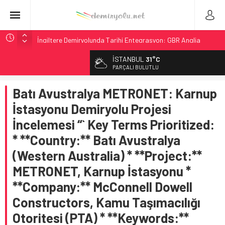
İngiltere Demiryolunda Tarihi Entegrasyon: GBR Anglia
Resmen Başladı
İSTANBUL
31°C
Malezya Havayolları, TGV ile 28 Fransız Şehrine Tek Bilet
PARÇALI BULUTLU
ÖBB ve RFI’dan Brenner’da 15 Günlük Bakım: Tren Seferleri
Duruyor
Batı Avustralya METRONET: Karnup
NS, Temmuz 2026’dan İtibaren Koltukta Bagaja Kalıcı
İstasyonu Demiryolu Projesi
Yasak, Ceza Yok
İncelemesi “` Key Terms Prioritized:
GB Railfreight İngiltere’de Lider, Class 99’lar 2026’da Yolda
* **Country:** Batı Avustralya
(Western Australia) * **Project:**
METRONET, Karnup İstasyonu *
**Company:** McConnell Dowell
Constructors, Kamu Taşımacılığı
Otoritesi (PTA) * **Keywords:**