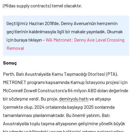
(Midas supply contracts) temel olacaktır.
Geçtiğimiz Haziran 2018’de, Denny Avenue’nün hemzemin
geçitlerinin kaldırılmasıyla ilgili bir makale yayınladık. Okumak
için buraya tıklayın –
WA Metronet: Denny Ave Level Crossing
Removal
Sonuç
Perth, Batı Avustralya’da Kamu Taşımacılığı Otoritesi (PTA),
METRONET programı kapsamında Karnup İstasyonu projesi için
McConnell Dowell Constructors’a 64 milyon ABD doları değerinde
bir sözleşme verdi. Bu proje,
demiryolu hattı
ve altyapıyı
içermekte olup, 2024 ortalarında başlayıp 2025 sonlarında
tamamlanması planlanmaktadır. Bu önemli yatırım, Batı
Avustralya’da toplu taşıma altyapısının gelişimine yönelik büyük
bir adımdır ve bölgedeki yaşam kalitesini artırma potansiyeline