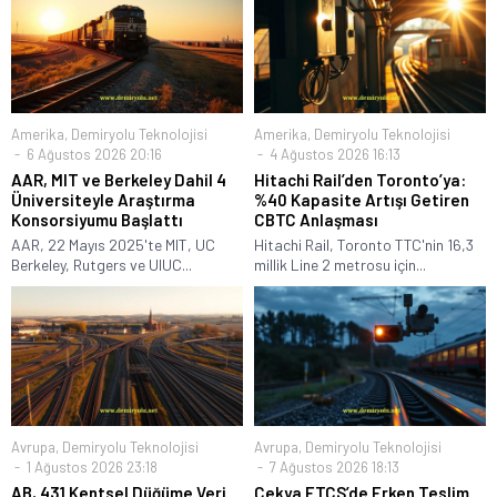
Amerika
,
Demiryolu Teknolojisi
Amerika
,
Demiryolu Teknolojisi
6 Ağustos 2026 20:16
4 Ağustos 2026 16:13
AAR, MIT ve Berkeley Dahil 4
Hitachi Rail’den Toronto’ya:
Üniversiteyle Araştırma
%40 Kapasite Artışı Getiren
Konsorsiyumu Başlattı
CBTC Anlaşması
AAR, 22 Mayıs 2025'te MIT, UC
Hitachi Rail, Toronto TTC'nin 16,3
Berkeley, Rutgers ve UIUC...
millik Line 2 metrosu için...
Avrupa
,
Demiryolu Teknolojisi
Avrupa
,
Demiryolu Teknolojisi
1 Ağustos 2026 23:18
7 Ağustos 2026 18:13
AB, 431 Kentsel Düğüme Veri
Çekya ETCS’de Erken Teslim