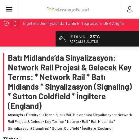
İngiltere Demiryolunda Tarihi Entegrasyon: GBR Anglia
Resmen Başladı
İSTANBUL
33°C
Malezya Havayolları, TGV ile 28 Fransız Şehrine Tek Bilet
PARÇALI BULUTLU
ÖBB ve RFI’dan Brenner’da 15 Günlük Bakım: Tren Seferleri
Duruyor
Batı Midlands’da Sinyalizasyon:
NS, Temmuz 2026’dan İtibaren Koltukta Bagaja Kalıcı
Network Rail Projesi & Gelecek Key
Yasak, Ceza Yok
Terms: * Network Rail * Batı
GB Railfreight İngiltere’de Lider, Class 99’lar 2026’da Yolda
Midlands * Sinyalizasyon (Signaling)
* Sutton Coldfield * İngiltere
(England)
Anasayfa
»
Demiryolu Teknolojisi
»
Batı Midlands’da Sinyalizasyon: Network
Rail Projesi & Gelecek Key Terms: * Network Rail * Batı Midlands *
Sinyalizasyon (Signaling) * Sutton Coldfield * İngiltere (England)
Türkçe: