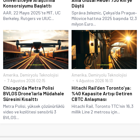
Konsorsiyumu Başlattı
Düştü
AAR, 22 Mayıs 2025'te MIT, UC
Správa železnic, Çekya'da Prague–
Berkeley, Rutgers ve UIUC...
Milovice hattına 2025 başında 12,3
milyon Euro...
Amerika
,
Demiryolu Teknolojisi
Amerika
,
Demiryolu Teknolojisi
7 Ağustos 2026 02:15
4 Ağustos 2026 16:13
Chicago’da Metra Polisi
Hitachi Rail’den Toronto’ya:
BVLOS Drone’larla Müdahale
%40 Kapasite Artışı Getiren
Süresini Kısalttı
CBTC Anlaşması
Metra Polisi, yüksek çözünürlüklü
Hitachi Rail, Toronto TTC'nin 16,3
video ve kızılötesi sensörlü 3
millik Line 2 metrosu için...
BVLOS...