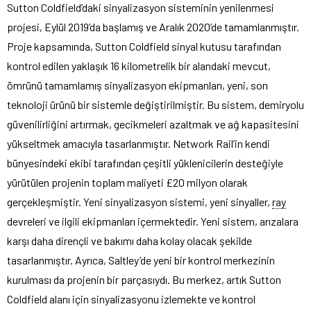
Sutton Coldfield’daki sinyalizasyon sisteminin yenilenmesi
projesi, Eylül 2019’da başlamış ve Aralık 2020’de tamamlanmıştır.
Proje kapsamında, Sutton Coldfield sinyal kutusu tarafından
kontrol edilen yaklaşık 16 kilometrelik bir alandaki mevcut,
ömrünü tamamlamış sinyalizasyon ekipmanları, yeni, son
teknoloji ürünü bir sistemle değiştirilmiştir. Bu sistem, demiryolu
güvenilirliğini artırmak, gecikmeleri azaltmak ve ağ kapasitesini
yükseltmek amacıyla tasarlanmıştır. Network Rail’in kendi
bünyesindeki ekibi tarafından çeşitli yüklenicilerin desteğiyle
yürütülen projenin toplam maliyeti £20 milyon olarak
gerçekleşmiştir. Yeni sinyalizasyon sistemi, yeni sinyaller,
ray
devreleri ve ilgili ekipmanları içermektedir. Yeni sistem, arızalara
karşı daha dirençli ve bakımı daha kolay olacak şekilde
tasarlanmıştır. Ayrıca, Saltley’de yeni bir kontrol merkezinin
kurulması da projenin bir parçasıydı. Bu merkez, artık Sutton
Coldfield alanı için sinyalizasyonu izlemekte ve kontrol