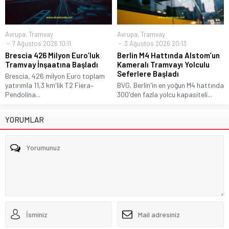
Avrupa
,
Tramvay
Avrupa
,
Tramvay
7 Ağustos 2026 10:11
3 Ağustos 2026 20:13
Brescia 426 Milyon Euro’luk
Berlin M4 Hattında Alstom’un
Tramvay İnşaatına Başladı
Kameralı Tramvayı Yolculu
Seferlere Başladı
Brescia, 426 milyon Euro toplam
yatırımla 11,3 km'lik T2 Fiera–
BVG, Berlin'in en yoğun M4 hattında
Pendolina...
300'den fazla yolcu kapasiteli...
YORUMLAR