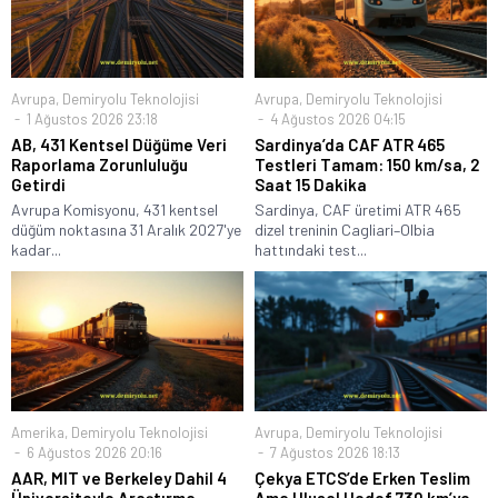
Avrupa
,
Demiryolu Teknolojisi
Avrupa
,
Demiryolu Teknolojisi
1 Ağustos 2026 23:18
4 Ağustos 2026 04:15
AB, 431 Kentsel Düğüme Veri
Sardinya’da CAF ATR 465
Raporlama Zorunluluğu
Testleri Tamam: 150 km/sa, 2
Getirdi
Saat 15 Dakika
Avrupa Komisyonu, 431 kentsel
Sardinya, CAF üretimi ATR 465
düğüm noktasına 31 Aralık 2027'ye
dizel treninin Cagliari–Olbia
kadar...
hattındaki test...
Amerika
,
Demiryolu Teknolojisi
Avrupa
,
Demiryolu Teknolojisi
6 Ağustos 2026 20:16
7 Ağustos 2026 18:13
AAR, MIT ve Berkeley Dahil 4
Çekya ETCS’de Erken Teslim
Üniversiteyle Araştırma
Ama Ulusal Hedef 730 km’ye