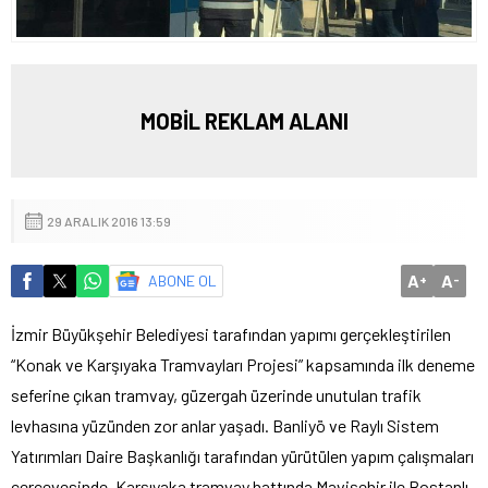
MOBİL REKLAM ALANI
29 ARALIK 2016 13:59
A
A
ABONE OL
+
-
İzmir Büyükşehir Belediyesi tarafından yapımı gerçekleştirilen
“Konak ve Karşıyaka Tramvayları Projesi” kapsamında ilk deneme
seferine çıkan tramvay, güzergah üzerinde unutulan trafik
levhasına yüzünden zor anlar yaşadı. Banliyö ve Raylı Sistem
Yatırımları Daire Başkanlığı tarafından yürütülen yapım çalışmaları
çerçevesinde, Karşıyaka tramvay hattında Mavişehir ile Bostanlı