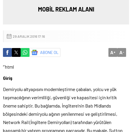
MOBİL REKLAM ALANI
29 ARALIK 2016 17:16
A
A
ABONE OL
+
-
“`html
Giriş
Demiryolu altyapısını modernleştirme çabaları, yolcu ve yük
taşımacılığının verimliliği, güvenliği ve kapasitesi için kritik
öneme sahiptir. Bu bağlamda, İngiltere’nin Batı Midlands
bölgesindeki demiryolu ağının yenilenmesi ve geliştirilmesi,
Network Rail (İngiltere Demiryolları) tarafından yürütülen
kapsamlı bir yatırım programının parçasıdır. Bu makale, Sutton