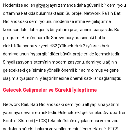
Modernize edilen
altyapı
aynı zamanda daha güvenli bir demiryolu
ortamına katkıda bulunmaktadır. Bu proje, Network Rail’in Batı
Midlands’daki demiryolunu modernize etme ve geliştirme
konusundaki daha geniş bir yatırım programının parçasıdır. Bu
program, Birmingham ile Shrewsbury arasındaki hattın
elektrifikasyonu ve yeni HS2 (Yüksek Hızlı 2) yüksek hızlı
demiryolunun inşası gibi diğer büyük projeleri de içermektedir.
Sinyalizasyon sisteminin modernizasyonu, demiryolu ağının
gelecekteki gelişimine yönelik önemli bir adım olmuş ve genel
ulaşım altyapısının iyileştirilmesine önemli katkılar sağlamıştır.
Gelecek Gelişmeler ve Sürekli İyileştirme
Network Rail, Batı Midlands’daki demiryolu altyapısına yatırım
yapmaya devam etmektedir. Gelecekteki gelişmeler, Avrupa Tren
Kontrol Sistemi (ETCS) teknolojisinin uygulanması ve mevcut
varlıkların sürekli bakımı ve yenilenmesini içermektedir. ETCS