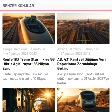
BENZER KONULAR
Avrupa
,
Demiryolu Teknolojisi
Avrupa
,
Demiryolu Teknolojisi
4 Ağustos 2026 00:13
1 Ağustos 2026 23:18
Renfe 183 Trene Starlink ve 5G
AB, 431 Kentsel Düğüme Veri
Hibrit Ağ Kuruyor: 85 Milyon
Raporlama Zorunluluğu
Euro
Getirdi
Renfe, İspanya’daki 183 AVE ve
Avrupa Komisyonu, 431 kentsel
uzun mesafe trenine 10 Gbps...
düğüm noktasına 31 Aralık 2027'ye
kadar...