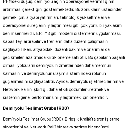
PPM’deki düşüş, demiryolu ağının operasyonel verimliliğinin
artırılması gerektiğini göstermektedir. Bu zorlukların üstesinden
gelmek için, altyapı yatırımları, teknolojik yükseltmeler ve
operasyonel süreçlerin iyileştirilmesi gibi çok yönlü bir yaklaşım
benimsenmelidir. ERTMS gibi modern sistemlerin uygulanması,
kapasiteyi artırabilir ve trenlerin daha düzenli çalışmasını
sağlayabilirken, altyapıdaki düzenli bakım ve onarımlar da
gecikmeleri azaltmada kritik öneme sahiptir. Bu çabaların başarılı
olması, yolcuların demiryolu hizmetlerinden daha memnun
kalmasını ve demiryolunun ulaşım sistemindeki rolünün
güçlenmesini sağlayacaktır. Ayrıca, demiryolu işletmecilerinin ve
Network Rail’in işbirliği, daha etkili çözümler üretmek ve
sistemin genel performansını iyileştirmek için önemlidir.
Demiryolu Teslimat Grubu (RDG)
Demiryolu Teslimat Grubu (RDG), Birleşik Krallık’ta tren işletme
şirketlerini ve Network Rail’i bir araya getiren bir endüstri