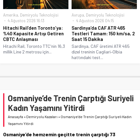
Amerika
,
Demiryolu Teknolojisi
Avrupa
,
Demiryolu Teknolojisi
4 Ağustos 2026 16:13
4 Ağustos 2026 04:15
Hitachi Rail’den Toronto’ya:
Sardinya’da CAF ATR 465
%40 Kapasite Artışı Getiren
Testleri Tamam: 150 km/sa, 2
CBTC Anlaşması
Saat 15 Dakika
Hitachi Rail, Toronto TTC'nin 16,3
Sardinya, CAF üretimi ATR 465
millik Line 2 metrosu için...
dizel treninin Cagliari–Olbia
hattındaki test...
Osmaniye’de Trenin Çarptığı Suriyeli
Kadın Yaşamını Yitirdi
Anasayfa
»
Demiryolu Kazaları
»
Osmaniye’de Trenin Çarptığı Suriyeli Kadın
Yaşamını Yitirdi
Osmaniye’de hemzemin geçitte trenin çarptığı 73