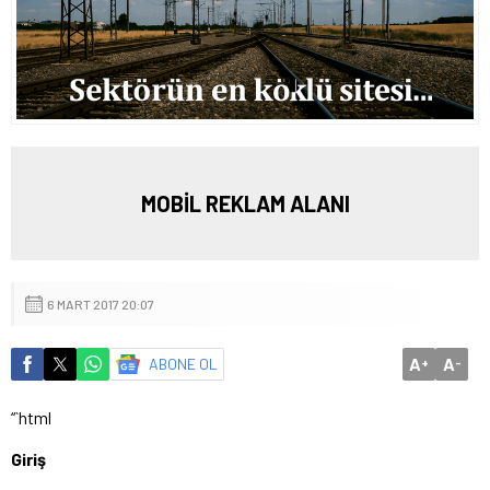
MOBİL REKLAM ALANI
6 MART 2017 20:07
A
A
ABONE OL
+
-
“`html
Giriş