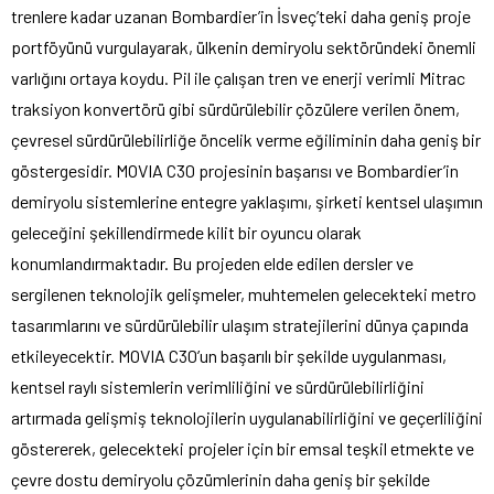
trenlere kadar uzanan Bombardier’in İsveç’teki daha geniş proje
portföyünü vurgulayarak, ülkenin demiryolu sektöründeki önemli
varlığını ortaya koydu. Pil ile çalışan tren ve enerji verimli Mitrac
traksiyon konvertörü gibi sürdürülebilir çözülere verilen önem,
çevresel sürdürülebilirliğe öncelik verme eğiliminin daha geniş bir
göstergesidir. MOVIA C30 projesinin başarısı ve Bombardier’in
demiryolu sistemlerine entegre yaklaşımı, şirketi kentsel ulaşımın
geleceğini şekillendirmede kilit bir oyuncu olarak
konumlandırmaktadır. Bu projeden elde edilen dersler ve
sergilenen teknolojik gelişmeler, muhtemelen gelecekteki metro
tasarımlarını ve sürdürülebilir ulaşım stratejilerini dünya çapında
etkileyecektir. MOVIA C30’un başarılı bir şekilde uygulanması,
kentsel raylı sistemlerin verimliliğini ve sürdürülebilirliğini
artırmada gelişmiş teknolojilerin uygulanabilirliğini ve geçerliliğini
göstererek, gelecekteki projeler için bir emsal teşkil etmekte ve
çevre dostu demiryolu çözümlerinin daha geniş bir şekilde