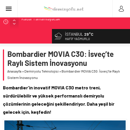
ABD’de CREATE Programı 72,4 Milyon Dolarlık Alt Geçidi
Başlattı
İSTANBUL
29°C
Ukrayna’da Yolcu Trenine İHA Saldırısı: Zamanında Tahliye
HAFIF YAĞMURLU
Faciayı Önledi
DB Modernizasyon Programı: 70. İstasyona Ulaşıldı
Bombardier MOVIA C30: İsveç’te
GB Railfreight İngiltere’de Lider, Class 99’lar 2026’da Yolda
Raylı Sistem İnovasyonu
Wabtec Brezilya’da 1 Milyar Real’lik PTC Anlaşmasını 2031’e
Anasayfa
»
Demiryolu Teknolojisi
»
Bombardier MOVIA C30: İsveç’te Raylı
Kadar Tamamlayacak
Sistem İnovasyonu
Bombardier’in inovatif MOVIA C30 metro treni,
sürdürülebilir ve yüksek performanslı demiryolu
çözümlerinin geleceğini şekillendiriyor. Daha yeşil bir
gelecek için, keşfedin!