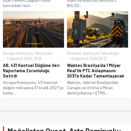
dizel treninin Cagliari–Olbia
video ve kızılötesi sensörlü 3
hattındaki test...
BVLOS...
Avrupa
,
Demiryolu Teknolojisi
Amerika
,
Demiryolu Teknolojisi
1 Ağustos 2026 23:18
9 Ağustos 2026 06:12
AB, 431 Kentsel Düğüme Veri
Wabtec Brezilya’da 1 Milyar
Raporlama Zorunluluğu
Real’lik PTC Anlaşmasını
Getirdi
2031’e Kadar Tamamlayacak
Avrupa Komisyonu, 431 kentsel
Wabtec, Vale'nin Brezilya'daki
düğüm noktasına 31 Aralık 2027'ye
Carajás ve Vitória a Minas
kadar...
demiryollarına I-ETMS...
Moğolistan Ovoot-Arts Demiryolu: