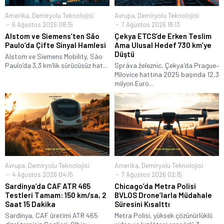
Amerika
,
Demiryolu Teknolojisi
Avrupa
,
Demiryolu Teknolojisi
6 Ağustos 2026 08:15
7 Ağustos 2026 18:13
Alstom ve Siemens’ten São
Çekya ETCS’de Erken Teslim
Paulo’da Çifte Sinyal Hamlesi
Ama Ulusal Hedef 730 km’ye
Düştü
Alstom ve Siemens Mobility, São
Paulo’da 3,3 km’lik sürücüsüz hat...
Správa železnic, Çekya'da Prague–
Milovice hattına 2025 başında 12,3
milyon Euro...
Avrupa
,
Demiryolu Teknolojisi
Amerika
,
Demiryolu Teknolojisi
4 Ağustos 2026 04:15
7 Ağustos 2026 02:15
Sardinya’da CAF ATR 465
Chicago’da Metra Polisi
Testleri Tamam: 150 km/sa, 2
BVLOS Drone’larla Müdahale
Saat 15 Dakika
Süresini Kısalttı
Sardinya, CAF üretimi ATR 465
Metra Polisi, yüksek çözünürlüklü