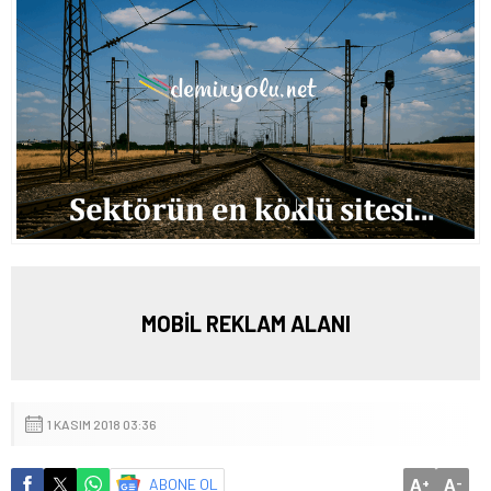
MOBİL REKLAM ALANI
1 KASIM 2018 03:36
A
A
ABONE OL
+
-