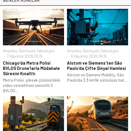
Amerika
,
Demiryolu Teknolojisi
Amerika
,
Demiryolu Teknolojisi
7 Ağustos 2026 02:15
6 Ağustos 2026 08:15
Chicago’da Metra Polisi
Alstom ve Siemens’ten São
BVLOS Drone’larla Müdahale
Paulo’da Çifte Sinyal Hamlesi
Süresini Kısalttı
Alstom ve Siemens Mobility, São
Metra Polisi, yüksek çözünürlüklü
Paulo’da 3,3 km’lik sürücüsüz hat...
video ve kızılötesi sensörlü 3
BVLOS...