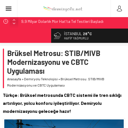
9,9 Milyar Dolarlık Mor Hat’ta Tel Testleri Başladı
Utah’ta 31 Milyon Dolarlık Proje Trafik Çilesini Bitiriyor
İSTANBUL
28°C
Wabtec Brezilya’da 1 Milyar Real’lik PTC Anlaşmasını 2031’e
HAFIF YAĞMURLU
Kadar Tamamlayacak
Brüksel Metrosu: STIB/MIVB
ABD’de CREATE Programı 72,4 Milyon Dolarlık Alt Geçidi
Başlattı
Modernizasyonu ve CBTC
Stadler, Austin’e 21 CITYLINK Hafif Raylı Aracı Tedarik
Uygulaması
Edecek
Anasayfa
»
Demiryolu Teknolojisi
»
Brüksel Metrosu: STIB/MIVB
Modernizasyonu ve CBTC Uygulaması
Türkçe: Brüksel metrosunda CBTC sistemi ile tren sıklığı
artırılıyor, yolcu konforu iyileştiriliyor. Demiryolu
modernizasyonu geleceğe hazır!