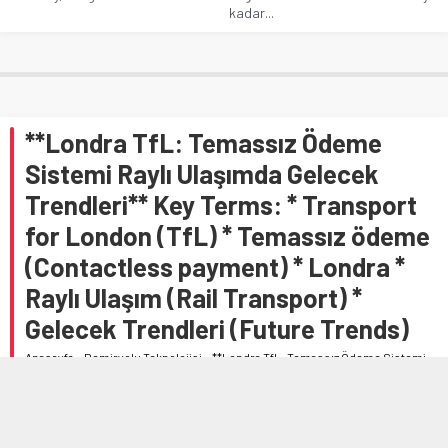
kadar...
**Londra TfL: Temassız Ödeme
Sistemi Raylı Ulaşımda Gelecek
Trendleri** Key Terms: * Transport
for London (TfL) * Temassız ödeme
(Contactless payment) * Londra *
Raylı Ulaşım (Rail Transport) *
Gelecek Trendleri (Future Trends)
Anasayfa
»
Demiryolu Teknolojisi
»
**Londra TfL: Temassız Ödeme Sistemi
Raylı Ulaşımda Gelecek Trendleri** Key Terms: * Transport for London (TfL) *
Temassız ödeme (Contactless payment) * Londra * Raylı Ulaşım (Rail
Transport) * Gelecek Trendleri (Future Trends)