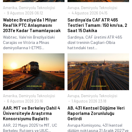
Amerika
,
Demiryolu Teknolojisi
Avrupa
,
Demiryolu Teknolojisi
9 Ağustos 2026 06:12
4 Ağustos 2026 04:15
Wabtec Brezilya’da 1 Milyar
Sardinya’da CAF ATR 465
Real’lik PTC Anlaşmasını
Testleri Tamam: 150 km/sa, 2
2031’e Kadar Tamamlayacak
Saat 15 Dakika
Wabtec, Vale'nin Brezilya'daki
Sardinya, CAF üretimi ATR 465
Carajás ve Vitória a Minas
dizel treninin Cagliari–Olbia
demiryollarına I-ETMS...
hattındaki test...
Amerika
,
Demiryolu Teknolojisi
Avrupa
,
Demiryolu Teknolojisi
6 Ağustos 2026 20:16
1 Ağustos 2026 23:18
AAR, MIT ve Berkeley Dahil 4
AB, 431 Kentsel Düğüme Veri
Üniversiteyle Araştırma
Raporlama Zorunluluğu
Konsorsiyumu Başlattı
Getirdi
AAR, 22 Mayıs 2025'te MIT, UC
Avrupa Komisyonu, 431 kentsel
Berkeley, Rutgers ve UIUC...
düğüm noktasına 31 Aralık 2027'ye