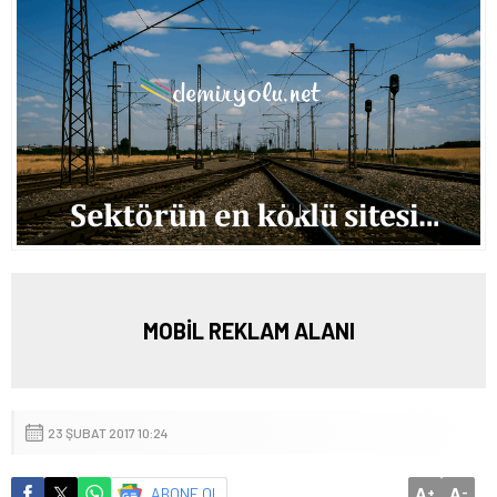
MOBİL REKLAM ALANI
23 ŞUBAT 2017 10:24
A
A
ABONE OL
+
-