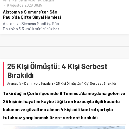
6 Ağustos 2026 08:15
Alstom ve Siemens’ten São
Paulo’da Çifte Sinyal Hamlesi
Alstom ve Siemens Mobility, São
Paulo’da 3,3 km’lik sürücüsüz hat...
25 Kişi Ölmüştü: 4 Kişi Serbest
Bırakıldı
Anasayfa
»
Demiryolu Kazaları
»
25 Kişi Ölmüştü: 4 Kişi Serbest Bırakıldı
Tekirdağ’ın Çorlu ilçesinde 8 Temmuz’da meydana gelen ve
25 kişinin hayatını kaybettiği tren kazasıyla ilgili kusurlu
bulunan ve gözaltına alınan 4 kişi adli kontrol şartıyla
tutuksuz yargılanmak üzere serbest bırakıldı.