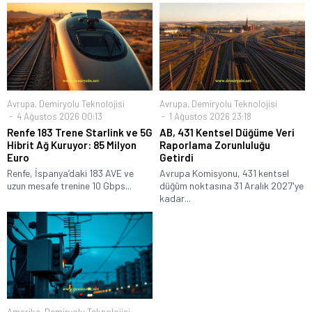
Avrupa
,
Demiryolu Teknolojisi
Avrupa
,
Demiryolu Teknolojisi
4 Ağustos 2026 00:13
1 Ağustos 2026 23:18
Renfe 183 Trene Starlink ve 5G
AB, 431 Kentsel Düğüme Veri
Hibrit Ağ Kuruyor: 85 Milyon
Raporlama Zorunluluğu
Euro
Getirdi
Renfe, İspanya’daki 183 AVE ve
Avrupa Komisyonu, 431 kentsel
uzun mesafe trenine 10 Gbps...
düğüm noktasına 31 Aralık 2027'ye
kadar...
Amerika
,
Demiryolu Teknolojisi