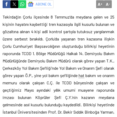
A
A
ABONE OL
+
-
Tekirdağ’ın Çorlu ilçesinde 8 Temmuz’da meydana gelen ve 25
kişinin hayatını kaybettiği tren kazasıyla ilgili kusurlu bulunan ve
gözaltına alınan 4 kişi adli kontrol şartıyla tutuksuz yargılanmak
üzere serbest bırakıldı. Çorlu’da yaşanan tren kazasına ilişkin
Çorlu Cumhuriyet Başsavcılığının oluşturduğu bilirkişi heyetinin
raporunda TCDD 1. Bölge Müdürlüğü Halkalı 14. Demiryolu Bakım
Müdürlüğünde Demiryolu Bakım Müdürü olarak görev yapan T.K.,
Çerkezköy Yol Bakım Şefliği’nde Yol Bakım ve Onarım Şefi olarak
görev yapan Ö.P., yine yol bakım şefliğinde
hat
bakım ve onarım
memuru olarak çalışan C.Ç. ile TCDD bünyesinde çalışan ve
geçtiğimiz Mayıs ayındaki yıllık umumi muayene raporunda
imzası bulunan Köprüler Şefi Ç.Y.’nin kazanın meydana
gelmesinde asıl kusurlu bulunduğu kaydedildi. Bilirkişi heyetinde
İstanbul Üniversitesinden Prof. Dr. Bekir Sıddık Binboğa Yarman,