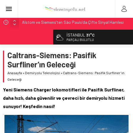
Alstom ve Siemens’ten São Paulo’da Çifte Sinyal Hamlesi
Siemens ve Stadler’dan Berlin S-Bahn’a 350 Trenlik Dev
İSTANBUL
31°C
Sözleşme
PARÇALI BULUTLU
Japonya Maglev Onayı: Bütçe 11 Trilyon Yen, Hedef 2036
Caltrans-Siemens: Pasifik
Toronto Metrosu’nda Kapasite %40 Artıyor: Hitachi Rail
İmzaladı
Surfliner’ın Geleceği
Webuild Tüneli Tamamladı: Lima’da Seyahat 45 Dakikaya
Anasayfa
»
Demiryolu Teknolojisi
»
Caltrans-Siemens: Pasifik Surfliner’ın
İndi
Geleceği
Yeni Siemens Charger lokomotifleri ile Pasifik Surfliner,
daha hızlı, daha güvenilir ve çevreci bir demiryolu hizmeti
sunuyor! Keşfedin nasıl!