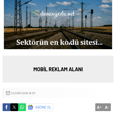
MOBİL REKLAM ALANI
12 EKIM 2018 19:07
A
A
ABONE OL
+
-