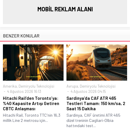
MOBİL REKLAM ALANI
BENZER KONULAR
Amerika
,
Demiryolu Teknolojisi
Avrupa
,
Demiryolu Teknolojisi
4 Ağustos 2026 16:13
4 Ağustos 2026 04:15
Hitachi Rail’den Toronto’ya:
Sardinya’da CAF ATR 465
%40 Kapasite Artışı Getiren
Testleri Tamam: 150 km/sa, 2
CBTC Anlaşması
Saat 15 Dakika
Hitachi Rail, Toronto TTC'nin 16,3
Sardinya, CAF üretimi ATR 465
millik Line 2 metrosu için...
dizel treninin Cagliari–Olbia
hattındaki test...