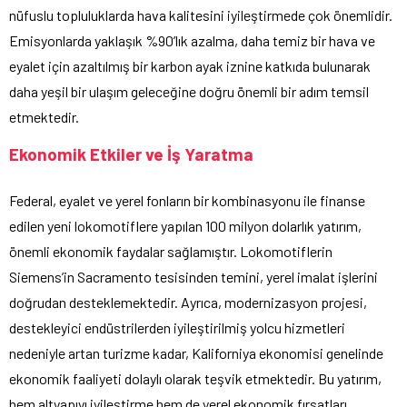
nüfuslu topluluklarda hava kalitesini iyileştirmede çok önemlidir.
Emisyonlarda yaklaşık %90’lık azalma, daha temiz bir hava ve
eyalet için azaltılmış bir karbon ayak iznine katkıda bulunarak
daha yeşil bir ulaşım geleceğine doğru önemli bir adım temsil
etmektedir.
Ekonomik Etkiler ve İş Yaratma
Federal, eyalet ve yerel fonların bir kombinasyonu ile finanse
edilen yeni lokomotiflere yapılan 100 milyon dolarlık yatırım,
önemli ekonomik faydalar sağlamıştır. Lokomotiflerin
Siemens’in Sacramento tesisinden temini, yerel imalat işlerini
doğrudan desteklemektedir. Ayrıca, modernizasyon projesi,
destekleyici endüstrilerden iyileştirilmiş yolcu hizmetleri
nedeniyle artan turizme kadar, Kaliforniya ekonomisi genelinde
ekonomik faaliyeti dolaylı olarak teşvik etmektedir. Bu yatırım,
hem altyapıyı iyileştirme hem de yerel ekonomik fırsatları