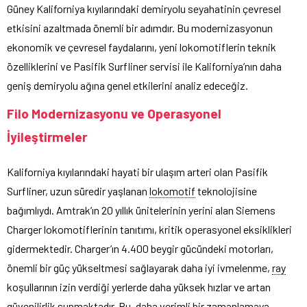
Güney Kaliforniya kıyılarındaki demiryolu seyahatinin çevresel
etkisini azaltmada önemli bir adımdır. Bu modernizasyonun
ekonomik ve çevresel faydalarını, yeni lokomotiflerin teknik
özelliklerini ve Pasifik Surfliner servisi ile Kaliforniya’nın daha
geniş demiryolu ağına genel etkilerini analiz edeceğiz.
Filo Modernizasyonu ve Operasyonel
İyileştirmeler
Kaliforniya kıyılarındaki hayati bir ulaşım arteri olan Pasifik
Surfliner, uzun süredir yaşlanan
lokomotif
teknolojisine
bağımlıydı. Amtrak’ın 20 yıllık ünitelerinin yerini alan Siemens
Charger lokomotiflerinin tanıtımı, kritik operasyonel eksiklikleri
gidermektedir. Charger’ın 4.400 beygir gücündeki motorları,
önemli bir güç yükseltmesi sağlayarak daha iyi ivmelenme,
ray
koşullarının izin verdiği yerlerde daha yüksek hızlar ve artan
güvenilirlik sunmaktadır. Bu, daha verimli bir zamanlamaya,