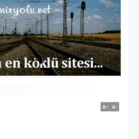
A
A
+
-