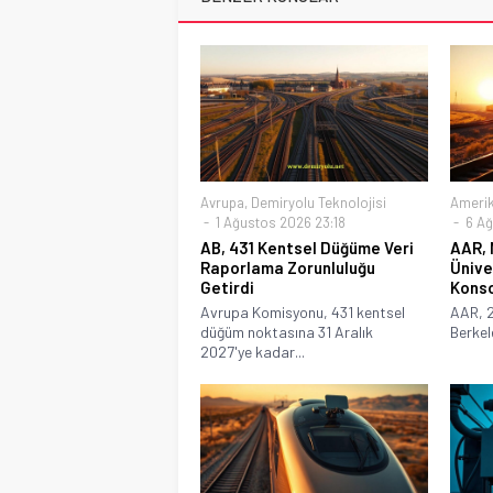
Avrupa
,
Demiryolu Teknolojisi
Ameri
1 Ağustos 2026 23:18
6 Ağ
AB, 431 Kentsel Düğüme Veri
AAR, 
Raporlama Zorunluluğu
Ünive
Getirdi
Konso
Avrupa Komisyonu, 431 kentsel
AAR, 2
düğüm noktasına 31 Aralık
Berkel
2027'ye kadar...