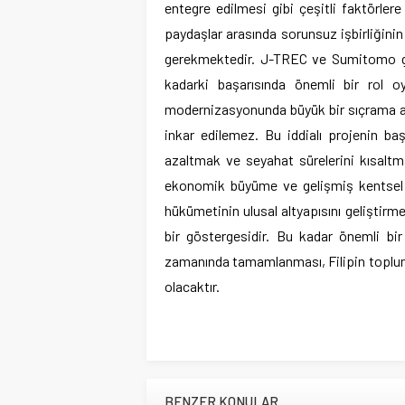
entegre edilmesi gibi çeşitli faktörlere 
paydaşlar arasında sorunsuz işbirliğinin 
gerekmektedir. J-TREC ve Sumitomo gibi 
kadarki başarısında önemli bir rol oy
modernizasyonunda büyük bir sıçrama an
inkar edilemez. Bu iddialı projenin başa
azaltmak ve seyahat sürelerini kısalt
ekonomik büyüme ve gelişmiş kentsel ge
hükümetinin ulusal altyapısını geliştirme
bir göstergesidir. Bu kadar önemli bir
zamanında tamamlanması, Filipin toplum
olacaktır.
BENZER KONULAR