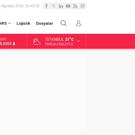
 Ağustos 2026, 10:43:33
HRS
Lojistik
Dosyalar
İSTANBUL
31°C
URO
5,0063
PARÇALI BULUTLU
LTIN
.543,59
İST
3.798,82
OLAR
7,7010