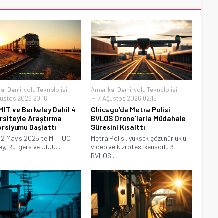
ka
,
Demiryolu Teknolojisi
Amerika
,
Demiryolu Teknolojisi
ustos 2026 20:16
7 Ağustos 2026 02:15
MIT ve Berkeley Dahil 4
Chicago’da Metra Polisi
rsiteyle Araştırma
BVLOS Drone’larla Müdahale
rsiyumu Başlattı
Süresini Kısalttı
2 Mayıs 2025'te MIT, UC
Metra Polisi, yüksek çözünürlüklü
ey, Rutgers ve UIUC...
video ve kızılötesi sensörlü 3
BVLOS...