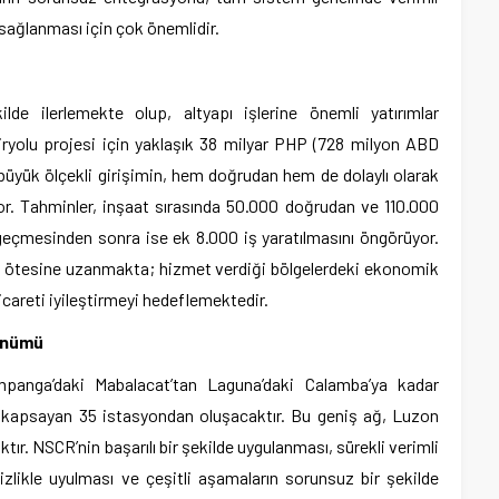
sağlanması için çok önemlidir.
ilde ilerlemekte olup, altyapı işlerine önemli yatırımlar
iryolu projesi için yaklaşık 38 milyar PHP (728 milyon ABD
 büyük ölçekli girişimin, hem doğrudan hem de dolaylı olarak
or. Tahminler, inşaat sırasında 50.000 doğrudan ve 110.000
te geçmesinden sonra ise ek 8.000 iş yaratılmasını öngörüyor.
n ötesine uzanmakta; hizmet verdiği bölgelerdeki ekonomik
 ticareti iyileştirmeyi hedeflemektedir.
ünümü
anga’daki Mabalacat’tan Laguna’daki Calamba’ya kadar
) kapsayan 35 istasyondan oluşacaktır. Bu geniş ağ, Luzon
ktır. NSCR’nin başarılı bir şekilde uygulanması, sürekli verimli
izlikle uyulması ve çeşitli aşamaların sorunsuz bir şekilde