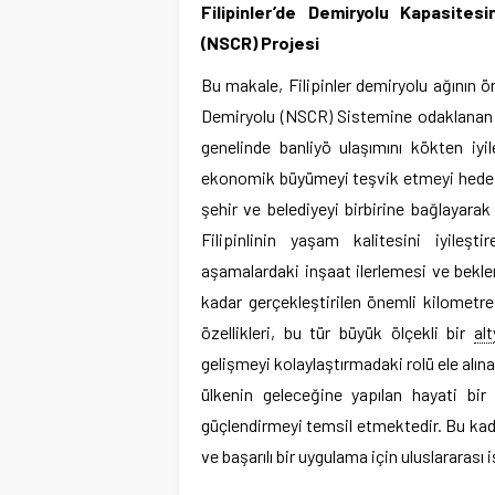
Filipinler’de Demiryolu Kapasites
(NSCR) Projesi
Bu makale, Filipinler demiryolu ağının 
Demiryolu (NSCR) Sistemine odaklanan k
genelinde banliyö ulaşımını kökten iyil
ekonomik büyümeyi teşvik etmeyi hedef
şehir ve belediyeyi birbirine bağlayara
Filipinlinin yaşam kalitesini iyileşti
aşamalardaki inşaat ilerlemesi ve bek
kadar gerçekleştirilen önemli kilometre 
özellikleri, bu tür büyük ölçekli bir
alt
gelişmeyi kolaylaştırmadaki rolü ele alı
ülkenin geleceğine yapılan hayati bir
güçlendirmeyi temsil etmektedir. Bu kada
ve başarılı bir uygulama için uluslararası i