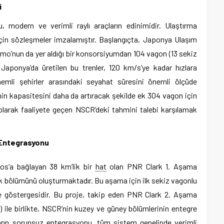
i
, modern ve verimli raylı araçların edinimidir. Ulaştırma
çin sözleşmeler imzalamıştır. Başlangıçta, Japonya Ulaşım
mo’nun da yer aldığı bir konsorsiyumdan 104 vagon (13 sekiz
Japonya’da üretilen bu trenler, 120 km/s’ye kadar hızlara
emli şehirler arasındaki seyahat süresini önemli ölçüde
in kapasitesini daha da artıracak şekilde ek 304 vagon için
olarak faaliyete geçen NSCR’deki tahmini talebi karşılamak
 Entegrasyonu
los’a bağlayan 38 km’lik bir
hat
olan PNR Clark 1. Aşama
ilk bölümünü oluşturmaktadır. Bu aşama için ilk sekiz vagonlu
eme göstergesidir. Bu proje, takip eden PNR Clark 2. Aşama
t) ile birlikte, NSCR’nin kuzey ve güney bölümlerinin entegre
rın sorunsuz entegrasyonu, tüm sistem genelinde verimli