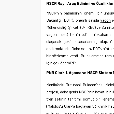
NSCR Raylı Araç Edinimi ve Özellikler
NSCR’nin başarısının önemli bir unsuru
Bakanlığı (DOTr), önemli sayıda
vagon
i
Mühendisliği Şirketi (J-TREC) ve Sumito
vagonlu set) temin edildi. Yokohama, 
ulaşacak şekilde tasarlanmış olup, ön
azaltmaktadır. Daha sonra, DOTr, sistem
bir sözleşme verdi. Bu eklemeler, tam 
için çok önemlidir.
PNR Clark 1. Aşama ve NSCR Sistem
Manila’daki Tutuban’ı Bulacan’daki Malo
projesi, daha geniş NSCR’nin hayati bir 
tren setinin tanıtımı, somut bir ilerl
(Malolos’u Clark’a bağlayan 53 km’lik ha
edilmesinde çok önemlidir. Bu aşamala