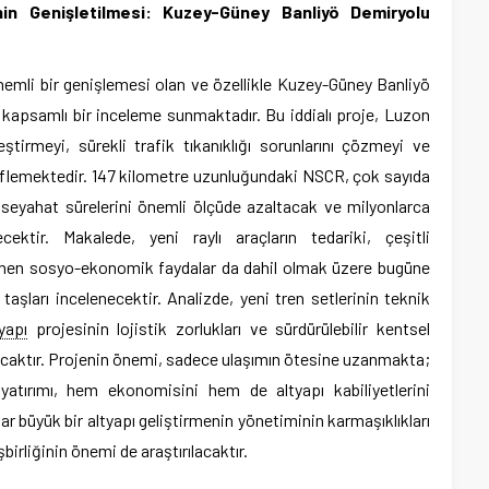
inin Genişletilmesi: Kuzey-Güney Banliyö Demiryolu
önemli bir genişlemesi olan ve özellikle Kuzey-Güney Banliyö
apsamlı bir inceleme sunmaktadır. Bu iddialı proje, Luzon
eştirmeyi, sürekli trafik tıkanıklığı sorunlarını çözmeyi ve
lemektedir. 147 kilometre uzunluğundaki NSCR, çok sayıda
k seyahat sürelerini önemli ölçüde azaltacak ve milyonlarca
recektir. Makalede, yeni raylı araçların tedariki, çeşitli
lenen sosyo-ekonomik faydalar da dahil olmak üzere bugüne
taşları incelenecektir. Analizde, yeni tren setlerinin teknik
yapı
projesinin lojistik zorlukları ve sürdürülebilir kentsel
nacaktır. Projenin önemi, sadece ulaşımın ötesine uzanmakta;
 yatırımı, hem ekonomisini hem de altyapı kabiliyetlerini
r büyük bir altyapı geliştirmenin yönetiminin karmaşıklıkları
şbirliğinin önemi de araştırılacaktır.