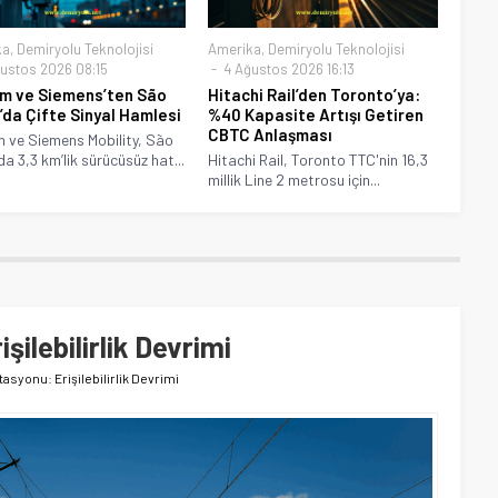
ka
,
Demiryolu Teknolojisi
Amerika
,
Demiryolu Teknolojisi
ustos 2026 08:15
4 Ağustos 2026 16:13
m ve Siemens’ten São
Hitachi Rail’den Toronto’ya:
’da Çifte Sinyal Hamlesi
%40 Kapasite Artışı Getiren
CBTC Anlaşması
 ve Siemens Mobility, São
da 3,3 km’lik sürücüsüz hat...
Hitachi Rail, Toronto TTC'nin 16,3
millik Line 2 metrosu için...
şilebilirlik Devrimi
asyonu: Erişilebilirlik Devrimi