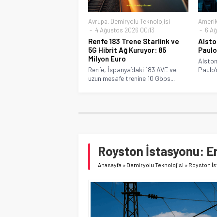
Avrupa
,
Demiryolu Teknolojisi
Ameri
4 Ağustos 2026 00:13
6 Ağ
Renfe 183 Trene Starlink ve
Alsto
5G Hibrit Ağ Kuruyor: 85
Paulo
Milyon Euro
Alstom
Renfe, İspanya’daki 183 AVE ve
Paulo’
uzun mesafe trenine 10 Gbps...
Royston İstasyonu: Eri
Anasayfa
»
Demiryolu Teknolojisi
»
Royston İst