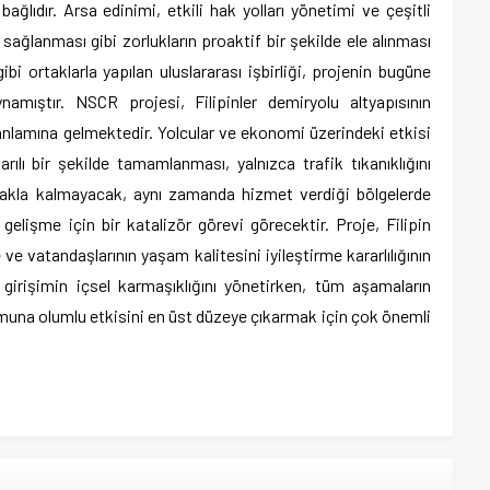
bağlıdır. Arsa edinimi, etkili hak yolları yönetimi ve çeşitli
sağlanması gibi zorlukların proaktif bir şekilde ele alınması
ortaklarla yapılan uluslararası işbirliği, projenin bugüne
namıştır. NSCR projesi, Filipinler demiryolu altyapısının
lamına gelmektedir. Yolcular ve ekonomi üzerindeki etkisi
rılı bir şekilde tamamlanması, yalnızca trafik tıkanıklığını
makla kalmayacak, aynı zamanda hizmet verdiği bölgelerde
lişme için bir katalizör görevi görecektir. Proje, Filipin
 ve vatandaşlarının yaşam kalitesini iyileştirme kararlılığının
 girişimin içsel karmaşıklığını yönetirken, tüm aşamaların
una olumlu etkisini en üst düzeye çıkarmak için çok önemli