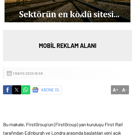
MOBİL REKLAM ALANI
1 MAYIS 2020 18:59
A
A
ABONE OL
+
-
Bu makale, FirstGroup’un (FirstGroup) yan kuruluşu First Rail
tarafından Edinburgh ve Londra arasında başlatılan yeni açık