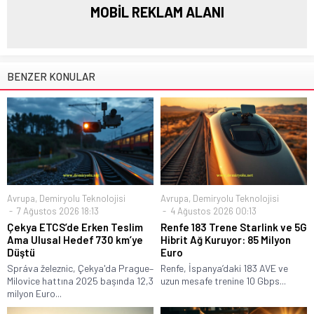
MOBİL REKLAM ALANI
BENZER KONULAR
Avrupa
,
Demiryolu Teknolojisi
Avrupa
,
Demiryolu Teknolojisi
7 Ağustos 2026 18:13
4 Ağustos 2026 00:13
Çekya ETCS’de Erken Teslim
Renfe 183 Trene Starlink ve 5G
Ama Ulusal Hedef 730 km’ye
Hibrit Ağ Kuruyor: 85 Milyon
Düştü
Euro
Správa železnic, Çekya'da Prague–
Renfe, İspanya’daki 183 AVE ve
Milovice hattına 2025 başında 12,3
uzun mesafe trenine 10 Gbps...
milyon Euro...