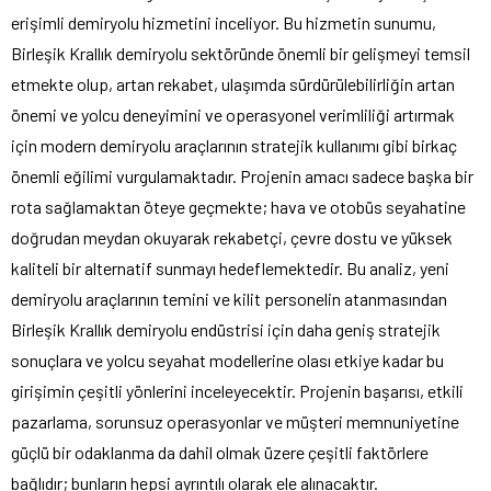
erişimli demiryolu hizmetini inceliyor. Bu hizmetin sunumu,
Birleşik Krallık demiryolu sektöründe önemli bir gelişmeyi temsil
etmekte olup, artan rekabet, ulaşımda sürdürülebilirliğin artan
önemi ve yolcu deneyimini ve operasyonel verimliliği artırmak
için modern demiryolu araçlarının stratejik kullanımı gibi birkaç
önemli eğilimi vurgulamaktadır. Projenin amacı sadece başka bir
rota sağlamaktan öteye geçmekte; hava ve otobüs seyahatine
doğrudan meydan okuyarak rekabetçi, çevre dostu ve yüksek
kaliteli bir alternatif sunmayı hedeflemektedir. Bu analiz, yeni
demiryolu araçlarının temini ve kilit personelin atanmasından
Birleşik Krallık demiryolu endüstrisi için daha geniş stratejik
sonuçlara ve yolcu seyahat modellerine olası etkiye kadar bu
girişimin çeşitli yönlerini inceleyecektir. Projenin başarısı, etkili
pazarlama, sorunsuz operasyonlar ve müşteri memnuniyetine
güçlü bir odaklanma da dahil olmak üzere çeşitli faktörlere
bağlıdır; bunların hepsi ayrıntılı olarak ele alınacaktır.