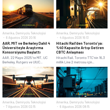
Amerika
,
Demiryolu Teknolojisi
Amerika
,
Demiryolu Teknolojisi
6 Ağustos 2026 20:16
4 Ağustos 2026 16:13
AAR, MIT ve Berkeley Dahil 4
Hitachi Rail’den Toronto’ya:
Üniversiteyle Araştırma
%40 Kapasite Artışı Getiren
Konsorsiyumu Başlattı
CBTC Anlaşması
AAR, 22 Mayıs 2025'te MIT, UC
Hitachi Rail, Toronto TTC'nin 16,3
Berkeley, Rutgers ve UIUC...
millik Line 2 metrosu için...
Amerika
,
Demiryolu Teknolojisi
Amerika
,
Demiryolu Teknolojisi
7 Ağustos 2026 02:15
6 Ağustos 2026 08:15