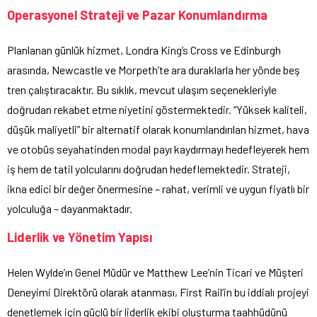
Operasyonel Strateji ve Pazar Konumlandırma
Planlanan günlük hizmet, Londra King’s Cross ve Edinburgh
arasında, Newcastle ve Morpeth’te ara duraklarla her yönde beş
tren çalıştıracaktır. Bu sıklık, mevcut ulaşım seçenekleriyle
doğrudan rekabet etme niyetini göstermektedir. “Yüksek kaliteli,
düşük maliyetli” bir alternatif olarak konumlandırılan hizmet, hava
ve otobüs seyahatinden modal payı kaydırmayı hedefleyerek hem
iş hem de tatil yolcularını doğrudan hedeflemektedir. Strateji,
ikna edici bir değer önermesine – rahat, verimli ve uygun fiyatlı bir
yolculuğa – dayanmaktadır.
Liderlik ve Yönetim Yapısı
Helen Wylde’ın Genel Müdür ve Matthew Lee’nin Ticari ve Müşteri
Deneyimi Direktörü olarak atanması, First Rail’in bu iddialı projeyi
denetlemek için güçlü bir liderlik ekibi oluşturma taahhüdünü