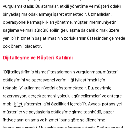
vurgulamaktadır. Bu atamalar, etkili yönetime ve müşteri odaklı
bir yaklaşıma odaklanmayı işaret etmektedir. Uzmanlıkları,
operasyonel karmaşıklıkları yönetme, müşteri memnuniyetini
sağlama ve mali sürdürülebilirliğe ulaşma da dahil olmak üzere
yeni bir hizmetin başlatılmasının zorluklarının üstesinden gelmede
çok önemli olacaktır.
Dijitalleşme ve Müşteri Katılımı
“Dijitalleştirilmiş hizmet” tasarlamanın vurgulanması, müşteri
etkileşimini ve operasyonel verimliliği iyileştirmek için
teknolojiyi kullanma niyetini göstermektedir. Bu, çevrimiçi
rezervasyon, gerçek zamanlı yolculuk güncellemeleri ve entegre
mobil
bilet
sistemleri gibi özellikleri içerebilir. Ayrıca, potansiyel
müşteriler ve paydaşlarla etkileşime girme taahhüdü, pazar
ihtiyaçlarını anlama ve hizmeti buna göre şekillendirme
konusunda proaktif bir yaklaşımı göstermektedir. Doğrudan geri