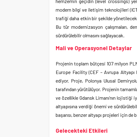
hemzemin geçidin (level crossings) yeni
modern bilgi ve iletişim teknolojileri (I
trafiği daha etkin bir şekilde yönetilec
Bu tür modernizasyon çalışmaları, dem
sürdürülebilir olmasını sağlayacak.
Mali ve Operasyonel Detaylar
Projenin toplam bütçesi 107 milyon PLN 
Europe Facility (CEF – Avrupa Altyapı B
ediyor. Proje, Polonya Ulusal Demiryol
tarafından yürütülüyor. Projenin tamamla
ve özellikle Gdansk Limanı’nın lojistiği 
altyapısına verdiği önemi ve sürdürülebili
başarısı, benzer altyapı projeleri için de b
Gelecekteki Etkileri