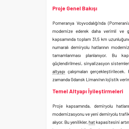
Proje Genel Bakışı
Pomeranya Voyvodalığı’nda (Pomeranian
modernize ederek daha verimli ve güv
kapsamında toplam 31,5 km uzunluğun
numaralı demiryolu hatlarının moderniz
tamamlanması planlanıyor. Bu kaps
güçlendirilmesi, sinyalizasyon sistemleri
altyapı
çalışmaları gerçekleştirilecek. P
zamanda Gdansk Limanı’nın lojistik verim
Temel Altyapı İyileştirmeleri
Proje kapsamında, demiryolu hatları
modernizasyonu ve yeni demiryolu trafik 
alıyor. Bu yenilikler,
hat
kapasitesini artır