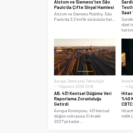
Alstom ve Siemens’ten São
Sardi
Paulo’da Çifte Sinyal Hamlesi
Testl
Saat 
Alstom ve Siemens Mobility, São
Paulo’da 3,3 km’lik sürücüsüz hat...
Sardin
dizel t
hattınd
Avrupa
,
Demiryolu Teknolojisi
Ameri
1 Ağustos 2026 23:18
4 Ağ
AB, 431 Kentsel Düğüme Veri
Hitac
Raporlama Zorunluluğu
%40 K
Getirdi
CBTC
Avrupa Komisyonu, 431 kentsel
Hitach
düğüm noktasına 31 Aralık
millik 
2027'ye kadar...