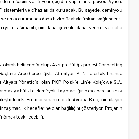
den inşasını ve 13 yeni geçidin yapımını kapsıyor. Ayrıca,
CT) sistemleri ve cihazları da kurulacak. Bu sayede, demiryolu
ek ve arıza durumunda daha hızlı müdahale imkanı sağlanacak.
iryolu taşımacılığının daha güvenli, daha verimli ve daha
olarak belirlenmiş olup, Avrupa Birliği, projeyi Connecting
ağlantı Aracı) aracılığıyla 73 milyon PLN ile ortak finanse
u Altyapı Yöneticisi olan PKP Polskie Linie Kolejowe S.A.
nmasıyla birlikte, demiryolu taşımacılığının cazibesi artacak
iyileştirilecek. Bu finansman modeli, Avrupa Birliği’nin ulaşım
r taşımacılık hedeflerine olan bağlılığını gösteriyor. Projenin
ir örnek teşkil edebilir.