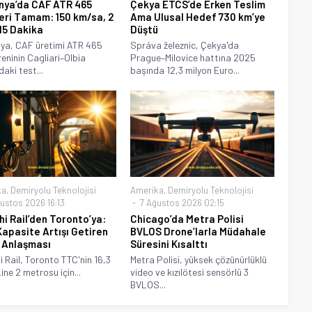
nya’da CAF ATR 465
Çekya ETCS’de Erken Teslim
eri Tamam: 150 km/sa, 2
Ama Ulusal Hedef 730 km’ye
15 Dakika
Düştü
ya, CAF üretimi ATR 465
Správa železnic, Çekya'da
reninin Cagliari–Olbia
Prague–Milovice hattına 2025
aki test...
başında 12,3 milyon Euro...
ka
,
Demiryolu Teknolojisi
Amerika
,
Demiryolu Teknolojisi
ustos 2026 16:13
7 Ağustos 2026 02:15
hi Rail’den Toronto’ya:
Chicago’da Metra Polisi
apasite Artışı Getiren
BVLOS Drone’larla Müdahale
 Anlaşması
Süresini Kısalttı
i Rail, Toronto TTC'nin 16,3
Metra Polisi, yüksek çözünürlüklü
Line 2 metrosu için...
video ve kızılötesi sensörlü 3
BVLOS...