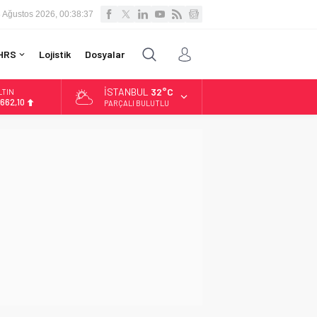
 Ağustos 2026, 00:38:38
HRS
Lojistik
Dosyalar
İSTANBUL
32°C
LTIN
.662,10
PARÇALI BULUTLU
İST
3.779,39
OLAR
7,6954
URO
5,1824