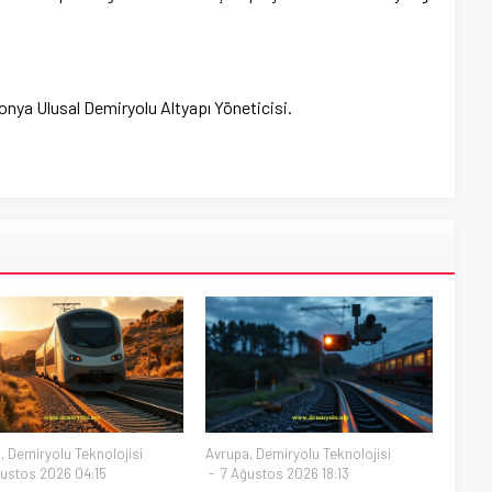
nya Ulusal Demiryolu Altyapı Yöneticisi.
a
,
Demiryolu Teknolojisi
Avrupa
,
Demiryolu Teknolojisi
ustos 2026 04:15
7 Ağustos 2026 18:13