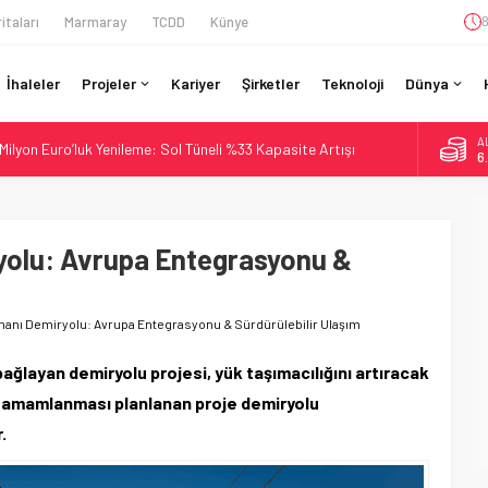
itaları
Marmaray
TCDD
Künye
8
İhaleler
Projeler
Kariyer
Şirketler
Teknoloji
Dünya
A
ilyon Euro’luk Yenileme: Sol Tüneli %33 Kapasite Artışı
6
Teslim Ama Ulusal Hedef 730 km’ye Düştü
B
1
daki Buharlıyı Šumava Seferlerine Çıkarıyor
ro’luk Tramvay İnşaatına Başladı
yolu: Avrupa Entegrasyonu &
D
4
İtibaren Koltukta Bagaja Kalıcı Yasak, Ceza Yok
E
5
anı Demiryolu: Avrupa Entegrasyonu & Sürdürülebilir Ulaşım
ağlayan demiryolu projesi, yük taşımacılığını artıracak
 tamamlanması planlanan proje demiryolu
.