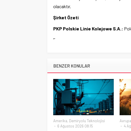
olacaktır.
Şirket Özeti
PKP Polskie Linie Kolejowe S.A.:
Polo
“`
BENZER KONULAR
Amerika
,
Demiryolu Teknolojisi
Avrup
6 Ağustos 2026 08:15
4 Ağ