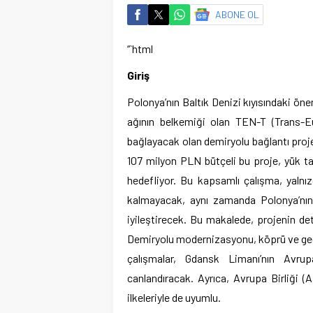
ABONE OL
“`html
Giriş
Polonya’nın Baltık Denizi kıyısındaki öne
ağının belkemiği olan TEN-T (Trans-
bağlayacak olan demiryolu bağlantı proje
107 milyon PLN bütçeli bu proje, yük taş
hedefliyor. Bu kapsamlı çalışma, yalnı
kalmayacak, aynı zamanda Polonya’nın 
iyileştirecek. Bu makalede, projenin deta
Demiryolu modernizasyonu, köprü ve geçi
çalışmalar, Gdansk Limanı’nın Avrup
canlandıracak. Ayrıca, Avrupa Birliği (A
ilkeleriyle de uyumlu.