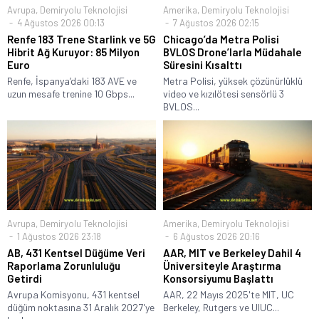
Avrupa
,
Demiryolu Teknolojisi
Amerika
,
Demiryolu Teknolojisi
4 Ağustos 2026 00:13
7 Ağustos 2026 02:15
Renfe 183 Trene Starlink ve 5G
Chicago’da Metra Polisi
Hibrit Ağ Kuruyor: 85 Milyon
BVLOS Drone’larla Müdahale
Euro
Süresini Kısalttı
Renfe, İspanya’daki 183 AVE ve
Metra Polisi, yüksek çözünürlüklü
uzun mesafe trenine 10 Gbps...
video ve kızılötesi sensörlü 3
BVLOS...
Avrupa
,
Demiryolu Teknolojisi
Amerika
,
Demiryolu Teknolojisi
1 Ağustos 2026 23:18
6 Ağustos 2026 20:16
AB, 431 Kentsel Düğüme Veri
AAR, MIT ve Berkeley Dahil 4
Raporlama Zorunluluğu
Üniversiteyle Araştırma
Getirdi
Konsorsiyumu Başlattı
Avrupa Komisyonu, 431 kentsel
AAR, 22 Mayıs 2025'te MIT, UC
düğüm noktasına 31 Aralık 2027'ye
Berkeley, Rutgers ve UIUC...