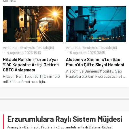
kadar...
Amerika
,
Demiryolu Teknolojisi
Amerika
,
Demiryolu Teknolojisi
4 Ağustos 2026 16:13
6 Ağustos 2026 08:15
Hitachi Rail’den Toronto’ya:
Alstom ve Siemens’ten São
%40 Kapasite Artışı Getiren
Paulo’da Çifte Sinyal Hamlesi
CBTC Anlaşması
Alstom ve Siemens Mobility, São
Hitachi Rail, Toronto TTC'nin 16,3
Paulo’da 3,3 km’lik sürücüsüz hat...
millik Line 2 metrosu için...
Erzurumlulara Raylı Sistem Müjdesi
Anasayfa
»
Demiryolu Projeleri
»
Erzurumlulara Raylı Sistem Müjdesi