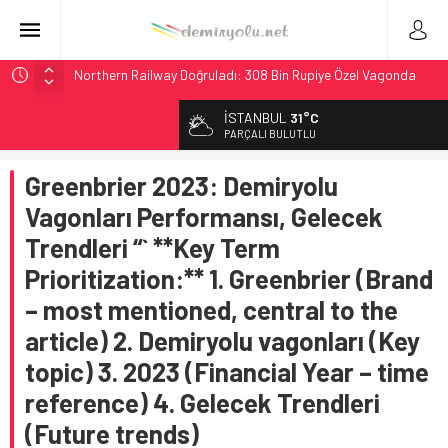
Northern Railway Doğruladı: 308 Bin Rupiye Özel Vagonda
Puja
İSTANBUL
31°C
Chicago’da Metra Polisi BVLOS Drone’larla Müdahale
PARÇALI BULUTLU
Süresini Kısalttı
NJ Transit’ten Tarihi Bütçe: 46 Yılın Rekoru Onaylandı
Greenbrier 2023: Demiryolu
Rocky Mountain, Güneş Enerjili Tesisten İlk Rayı Sevk Etti
Vagonları Performansı, Gelecek
Brescia 426 Milyon Euro’luk Tramvay İnşaatına Başladı
Trendleri “` **Key Term
Prioritization:** 1. Greenbrier (Brand
– most mentioned, central to the
article) 2. Demiryolu vagonları (Key
topic) 3. 2023 (Financial Year – time
reference) 4. Gelecek Trendleri
(Future trends)