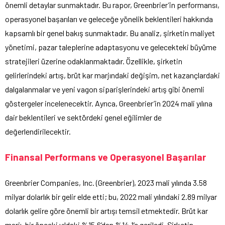
önemli detaylar sunmaktadır. Bu rapor, Greenbrier’in performansı,
operasyonel başarıları ve geleceğe yönelik beklentileri hakkında
kapsamlı bir genel bakış sunmaktadır. Bu analiz, şirketin maliyet
yönetimi, pazar taleplerine adaptasyonu ve gelecekteki büyüme
stratejileri üzerine odaklanmaktadır. Özellikle, şirketin
gelirlerindeki artış, brüt kar marjındaki değişim, net kazançlardaki
dalgalanmalar ve yeni vagon siparişlerindeki artış gibi önemli
göstergeler incelenecektir. Ayrıca, Greenbrier’in 2024 mali yılına
dair beklentileri ve sektördeki genel eğilimler de
değerlendirilecektir.
Finansal Performans ve Operasyonel Başarılar
Greenbrier Companies, Inc. (Greenbrier), 2023 mali yılında 3.58
milyar dolarlık bir gelir elde etti; bu, 2022 mali yılındaki 2.89 milyar
dolarlık gelire göre önemli bir artışı temsil etmektedir. Brüt kar
marjı, bir önceki yıldaki %15.6’dan %14.1’e geriledi. Şirketin