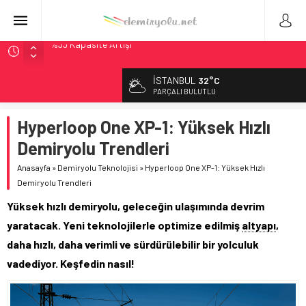
Çekya ETCS’de Erken Teslim Ama Ulusal Hedef 730 km’ye
Düştü
İSTANBUL
32°C
České dráhy 101 Yaşındaki Buharlıyı Šumava Seferlerine
PARÇALI BULUTLU
Çıkarıyor
Brescia 426 Milyon Euro’luk Tramvay İnşaatına Başladı
Hyperloop One XP-1: Yüksek Hızlı
Northern Railway Doğruladı: 308 Bin Rupiye Özel Vagonda
Demiryolu Trendleri
Puja
Anasayfa
»
Demiryolu Teknolojisi
»
Hyperloop One XP-1: Yüksek Hızlı
Madrid Atocha’da 56 Milyon Euro’luk Yenileme: Sol Tüneli
Demiryolu Trendleri
%33 Kapasite Artışı
Yüksek hızlı demiryolu, geleceğin ulaşımında devrim
yaratacak. Yeni teknolojilerle optimize edilmiş
altyapı
,
daha hızlı, daha verimli ve sürdürülebilir bir yolculuk
vadediyor. Keşfedin nasıl!