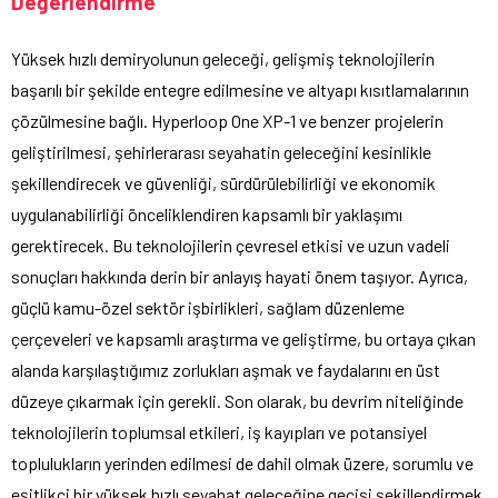
Değerlendirme
Yüksek hızlı demiryolunun geleceği, gelişmiş teknolojilerin
başarılı bir şekilde entegre edilmesine ve altyapı kısıtlamalarının
çözülmesine bağlı. Hyperloop One XP-1 ve benzer projelerin
geliştirilmesi, şehirlerarası seyahatin geleceğini kesinlikle
şekillendirecek ve güvenliği, sürdürülebilirliği ve ekonomik
uygulanabilirliği önceliklendiren kapsamlı bir yaklaşımı
gerektirecek. Bu teknolojilerin çevresel etkisi ve uzun vadeli
sonuçları hakkında derin bir anlayış hayati önem taşıyor. Ayrıca,
güçlü kamu-özel sektör işbirlikleri, sağlam düzenleme
çerçeveleri ve kapsamlı araştırma ve geliştirme, bu ortaya çıkan
alanda karşılaştığımız zorlukları aşmak ve faydalarını en üst
düzeye çıkarmak için gerekli. Son olarak, bu devrim niteliğinde
teknolojilerin toplumsal etkileri, iş kayıpları ve potansiyel
toplulukların yerinden edilmesi de dahil olmak üzere, sorumlu ve
eşitlikçi bir yüksek hızlı seyahat geleceğine geçişi şekillendirmek