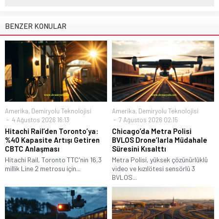
BENZER KONULAR
Amerika
,
Demiryolu Teknolojisi
Amerika
,
Demiryolu Teknolojisi
4 Ağustos 2026 16:13
7 Ağustos 2026 02:15
Hitachi Rail’den Toronto’ya:
Chicago’da Metra Polisi
%40 Kapasite Artışı Getiren
BVLOS Drone’larla Müdahale
CBTC Anlaşması
Süresini Kısalttı
Hitachi Rail, Toronto TTC'nin 16,3
Metra Polisi, yüksek çözünürlüklü
millik Line 2 metrosu için...
video ve kızılötesi sensörlü 3
BVLOS...