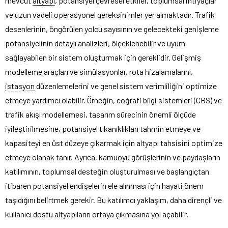
mevcut
altyapı
, potansiyel çevresel etkiler, toplumsal ihtiyaçlar
ve uzun vadeli operasyonel gereksinimler yer almaktadır. Trafik
desenlerinin, öngörülen yolcu sayısının ve gelecekteki genişleme
potansiyelinin detaylı analizleri, ölçeklenebilir ve uyum
sağlayabilen bir sistem oluşturmak için gereklidir. Gelişmiş
modelleme araçları ve simülasyonlar, rota hizalamalarını,
istasyon
düzenlemelerini ve genel sistem verimliliğini optimize
etmeye yardımcı olabilir. Örneğin, coğrafi bilgi sistemleri (CBS) ve
trafik akışı modellemesi, tasarım sürecinin önemli ölçüde
iyileştirilmesine, potansiyel tıkanıklıkları tahmin etmeye ve
kapasiteyi en üst düzeye çıkarmak için altyapı tahsisini optimize
etmeye olanak tanır. Ayrıca, kamuoyu görüşlerinin ve paydaşların
katılımının, toplumsal desteğin oluşturulması ve başlangıçtan
itibaren potansiyel endişelerin ele alınması için hayati önem
taşıdığını belirtmek gerekir. Bu katılımcı yaklaşım, daha dirençli ve
kullanıcı dostu altyapıların ortaya çıkmasına yol açabilir.