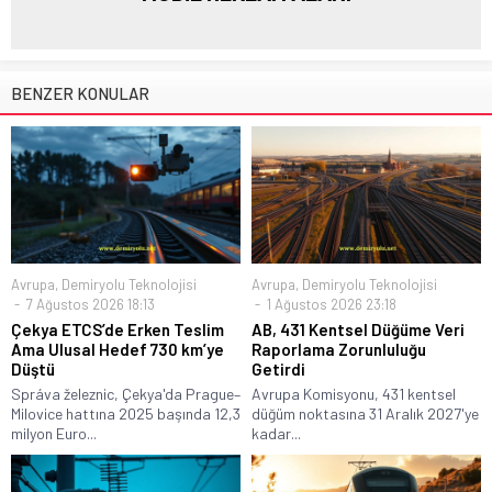
BENZER KONULAR
Avrupa
,
Demiryolu Teknolojisi
Avrupa
,
Demiryolu Teknolojisi
7 Ağustos 2026 18:13
1 Ağustos 2026 23:18
Çekya ETCS’de Erken Teslim
AB, 431 Kentsel Düğüme Veri
Ama Ulusal Hedef 730 km’ye
Raporlama Zorunluluğu
Düştü
Getirdi
Správa železnic, Çekya'da Prague–
Avrupa Komisyonu, 431 kentsel
Milovice hattına 2025 başında 12,3
düğüm noktasına 31 Aralık 2027'ye
milyon Euro...
kadar...