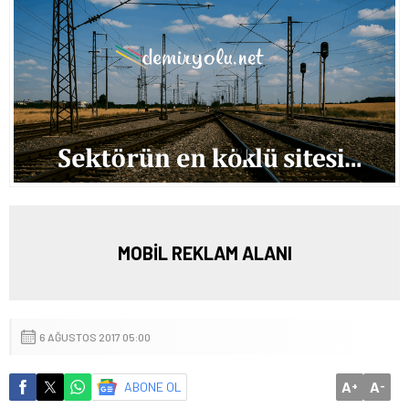
MOBİL REKLAM ALANI
6 AĞUSTOS 2017 05:00
A
A
ABONE OL
+
-