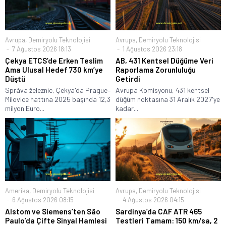
Avrupa
,
Demiryolu Teknolojisi
Avrupa
,
Demiryolu Teknolojisi
7 Ağustos 2026 18:13
1 Ağustos 2026 23:18
Çekya ETCS’de Erken Teslim
AB, 431 Kentsel Düğüme Veri
Ama Ulusal Hedef 730 km’ye
Raporlama Zorunluluğu
Düştü
Getirdi
Správa železnic, Çekya'da Prague–
Avrupa Komisyonu, 431 kentsel
Milovice hattına 2025 başında 12,3
düğüm noktasına 31 Aralık 2027'ye
milyon Euro...
kadar...
Amerika
,
Demiryolu Teknolojisi
Avrupa
,
Demiryolu Teknolojisi
6 Ağustos 2026 08:15
4 Ağustos 2026 04:15
Alstom ve Siemens’ten São
Sardinya’da CAF ATR 465
Paulo’da Çifte Sinyal Hamlesi
Testleri Tamam: 150 km/sa, 2