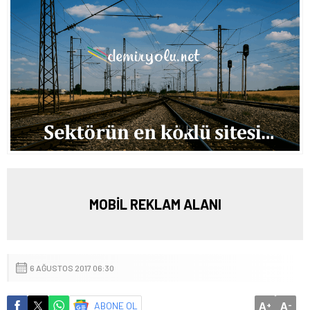
MOBİL REKLAM ALANI
6 AĞUSTOS 2017 06:30
A
A
ABONE OL
+
-