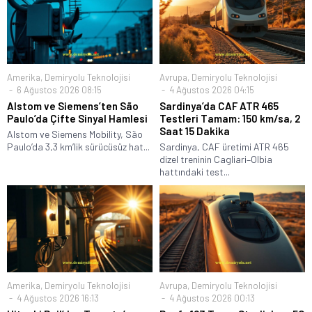
Amerika
,
Demiryolu Teknolojisi
Avrupa
,
Demiryolu Teknolojisi
6 Ağustos 2026 08:15
4 Ağustos 2026 04:15
Alstom ve Siemens’ten São
Sardinya’da CAF ATR 465
Paulo’da Çifte Sinyal Hamlesi
Testleri Tamam: 150 km/sa, 2
Saat 15 Dakika
Alstom ve Siemens Mobility, São
Paulo’da 3,3 km’lik sürücüsüz hat...
Sardinya, CAF üretimi ATR 465
dizel treninin Cagliari–Olbia
hattındaki test...
Amerika
,
Demiryolu Teknolojisi
Avrupa
,
Demiryolu Teknolojisi
4 Ağustos 2026 16:13
4 Ağustos 2026 00:13