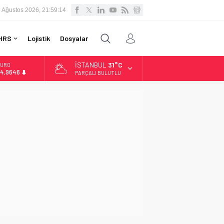
 Ağustos 2026, 21:59:15
HRS
Lojistik
Dosyalar
İSTANBUL
31°C
LTIN
.488,95
PARÇALI BULUTLU
İST
3.798,82
OLAR
7,5939
URO
4,9646