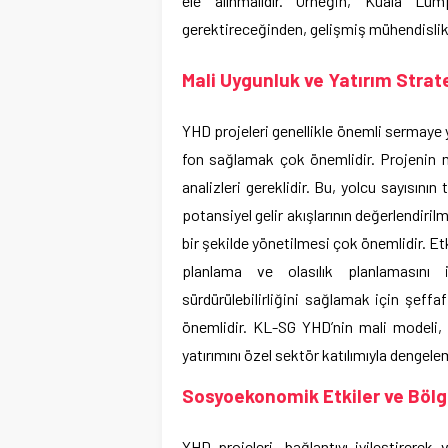
ele alınmalıdır. Örneğin, Kuala Lum
gerektireceğinden, gelişmiş mühendislik
Mali Uygunluk ve Yatırım Strate
YHD projeleri genellikle önemli sermaye ya
fon sağlamak çok önemlidir. Projenin ma
analizleri gereklidir. Bu, yolcu sayısını
potansiyel gelir akışlarının değerlendirilm
bir şekilde yönetilmesi çok önemlidir. Et
planlama ve olasılık planlamasını 
sürdürülebilirliğini sağlamak için şeff
önemlidir. KL-SG YHD’nin mali modeli, 
yatırımını özel sektör katılımıyla dengele
Sosyoekonomik Etkiler ve Böl
YHD projeleri, bağlantıyı iyileştirer