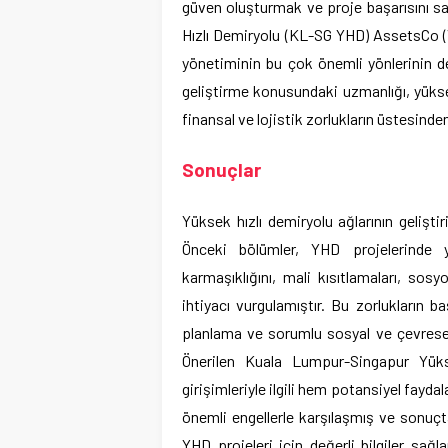
güven oluşturmak ve proje başarısını 
Hızlı Demiryolu (KL-SG YHD) AssetsCo (V
yönetiminin bu çok önemli yönlerinin de
geliştirme konusundaki uzmanlığı, yükse
finansal ve lojistik zorlukların üstesind
Sonuçlar
Yüksek hızlı demiryolu ağlarının gelişti
Önceki bölümler, YHD projelerinde y
karmaşıklığını, mali kısıtlamaları, s
ihtiyacı vurgulamıştır. Bu zorlukların 
planlama ve sorumlu sosyal ve çevresel
Önerilen Kuala Lumpur-Singapur Yüks
girişimleriyle ilgili hem potansiyel faydal
önemli engellerle karşılaşmış ve sonuçt
YHD projeleri için değerli bilgiler sağ