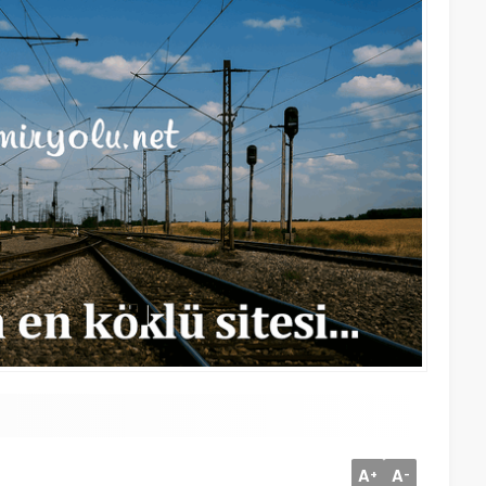
A
A
+
-