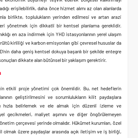
adığı erişilebilirlik, daha önce hizmet alımı az olan alanlarda
unla birlikte, toplulukların yerinden edilmesi ve artan arazi
eri yönetmek için dikkatli bir kentsel planlama gereklidir.
nıklığı en aza indirmek için YHD istasyonlarının yerel ulaşım
ültü kirliliği ve karbon emisyonları gibi çevresel hususlar da
YHD’nin daha geniş kentsel dokuya başarılı bir şekilde entegre
nuçları dikkate alan bütünsel bir yaklaşım gerektirir.
a
in etkili proje yönetimi çok önemlidir. Bu, net hedeflerin
lanının geliştirilmesini ve sorumlulukların kilit paydaşlara
rı hızla belirlemek ve ele almak için düzenli izleme ve
yel gecikmeleri, maliyet aşımını ve diğer öngörülemeyen
 yönetim çerçevesi yerinde olmalıdır. Hükümet kurumları, özel
l olmak üzere paydaşlar arasında açık iletişim ve iş birliği,