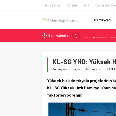
Tren Saatleri
Sözlük
YHT
Demiryolu Har
Demiryolcu
Son Haberler
Rocky Mountain, Güneş 
AAR, MIT ve Berkeley 
Long Beach Limanı’na 
Madrid 6. Hat 2027’d
KL-SG YHD: Yüksek Hız
NJ Transit’ten Tarihi
Anasayfa
»
Demiryolu Teknolojisi
»
KL-SG YHD:
Yüksek hızlı demiryolu projelerinin k
KL-SG Yüksek Hızlı Demiryolu’nun dene
faktörleri öğrenin!