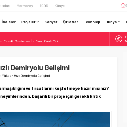
itaları
Marmaray
TCDD
Künye
6
İhaleler
Projeler
Kariyer
Şirketler
Teknoloji
Dünya
A
Enerjili Tesisten İlk Rayı Sevk Etti
6
Dahil 4 Üniversiteyle Araştırma Konsorsiyumu Başlattı
B
1
58 Milyon Dolarlık Yeşil Yatırım Ödülü
e Sürücüsüz: Kapasite %70 Artacak
lı Demiryolu Gelişimi
D
4
 Bütçe: 46 Yılın Rekoru Onaylandı
 Yüksek Hızlı Demiryolu Gelişimi
E
5
armaşıklığını ve fırsatlarını keşfetmeye hazır mısınız?
yimlerinden, başarılı bir proje için gerekli kritik