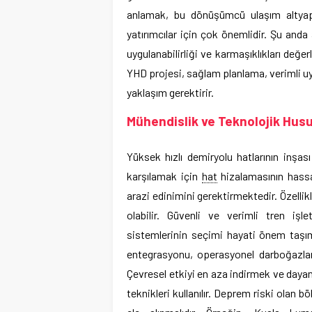
anlamak, bu dönüşümcü ulaşım altyapı
yatırımcılar için çok önemlidir. Şu anda
uygulanabilirliği ve karmaşıklıkları değer
YHD projesi, sağlam planlama, verimli u
yaklaşım gerektirir.
Mühendislik ve Teknolojik Husu
Yüksek hızlı demiryolu hatlarının inşas
karşılamak için
hat
hizalamasının hassa
arazi edinimini gerektirmektedir. Özellik
olabilir. Güvenli ve verimli tren iş
sistemlerinin seçimi hayati önem taşım
entegrasyonu, operasyonel darboğazlar
Çevresel etkiyi en aza indirmek ve dayanı
teknikleri kullanılır. Deprem riski olan 