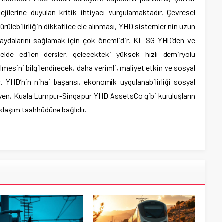
jilerine duyulan kritik ihtiyacı vurgulamaktadır. Çevresel
dürülebilirliğin dikkatlice ele alınması, YHD sistemlerinin uzun
 faydalarını sağlamak için çok önemlidir. KL-SG YHD’den ve
lde edilen dersler, gelecekteki yüksek hızlı demiryolu
tilmesini bilgilendirecek, daha verimli, maliyet etkin ve sosyal
 YHD’nin nihai başarısı, ekonomik uygulanabilirliği sosyal
eyen, Kuala Lumpur-Singapur YHD AssetsCo gibi kuruluşların
klaşım taahhüdüne bağlıdır.