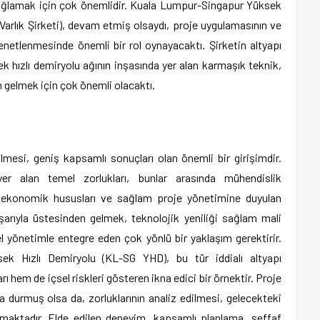
sağlamak için çok önemlidir. Kuala Lumpur-Singapur Yüksek
arlık Şirketi), devam etmiş olsaydı, proje uygulamasının ve
netlenmesinde önemli bir rol oynayacaktı. Şirketin altyapı
k hızlı demiryolu ağının inşasında yer alan karmaşık teknik,
en gelmek için çok önemli olacaktı.
rilmesi, geniş kapsamlı sonuçları olan önemli bir girişimdir.
er alan temel zorlukları, bunlar arasında mühendislik
osyoekonomik hususları ve sağlam proje yönetimine duyulan
başarıyla üstesinden gelmek, teknolojik yeniliği sağlam mali
 yönetimle entegre eden çok yönlü bir yaklaşım gerektirir.
ek Hızlı Demiryolu (KL-SG YHD), bu tür iddialı altyapı
arı hem de içsel riskleri gösteren ikna edici bir örnektir. Proje
a durmuş olsa da, zorluklarının analiz edilmesi, gelecekteki
lamaktadır. Elde edilen deneyim, kapsamlı planlama, şeffaf