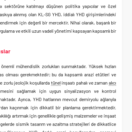
 sektörüne katılmayı düşünen politika yapıcılar ve özel
 askıya alınmış olan KL-SG YHD, iddialı YHD girişimlerindeki
lendirmek için değerli bir mercektir. Nihai olarak, başarılı bir
ygulama ve etkili uzun vadeli yönetimi kapsayan kapsamlı bir
slar
ı önemli mühendislik zorlukları sunmaktadır. Yüksek hızları
s olması gerekmektedir; bu da kapsamlı arazi etütleri ve
le zorlu jeolojik koşullarda
tünel
inşaatı pahalı ve zaman
alıcı
letmesini sağlamak için uygun sinyalizasyon ve kontrol
aktadır. Ayrıca, YHD hatlarının mevcut demiryolu ağlarıyla
dan kaçınmak için dikkatli bir planlama gerektirmektedir.
klılığı artırmak için genellikle gelişmiş malzemeler ve inşaat
bölgelerde sismik tasarım ve azaltma stratejileri de dikkatlice