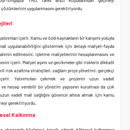
pur-Singapur YHD, farklı arazi koşullarından geçmeyi
 çözümlerinin uygulanmasını gerektiriyordu.
jileri
tırımları içerir. Kamu ve özel kaynakların bir karışımı yoluyla
li uygulanabilirliğini göstermek için detaylı maliyet-fayda
n tahmin edilmesini, işletme maliyetlerinin hesaplanmasını ve
esini içerir. Maliyet aşımı ve gecikmeler gibi risklerin dikkatli
kili risk azaltma stratejileri, sağlam proje yönetimi, gerçekçi
içerir. Yatırımcıları çekmek ve projenin uzun vadeli
af ve hesap verebilir bir yönetim yapısının kurulması da çok
uzun vadeli mali sağlığını güvence altına almak için kamu
meyi gerektiriyordu.
gesel Kalkınma
ek ve ekonomik büyümeyi teşvik ederek bölgesel kalkınmayı