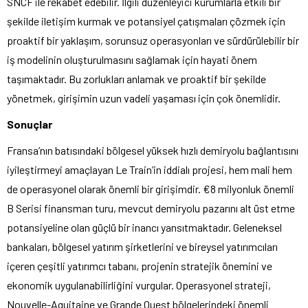
SNCF ile rekabet edebilir. İlgili düzenleyici kurumlarla etkili bir
şekilde iletişim kurmak ve potansiyel çatışmaları çözmek için
proaktif bir yaklaşım, sorunsuz operasyonları ve sürdürülebilir bir
iş modelinin oluşturulmasını sağlamak için hayati önem
taşımaktadır. Bu zorlukları anlamak ve proaktif bir şekilde
yönetmek, girişimin uzun vadeli yaşaması için çok önemlidir.
Sonuçlar
Fransa’nın batısındaki bölgesel yüksek hızlı demiryolu bağlantısını
iyileştirmeyi amaçlayan Le Train’in iddialı projesi, hem mali hem
de operasyonel olarak önemli bir girişimdir. €8 milyonluk önemli
B Serisi finansman turu, mevcut demiryolu pazarını alt üst etme
potansiyeline olan güçlü bir inancı yansıtmaktadır. Geleneksel
bankaları, bölgesel yatırım şirketlerini ve bireysel yatırımcıları
içeren çeşitli yatırımcı tabanı, projenin stratejik önemini ve
ekonomik uygulanabilirliğini vurgular. Operasyonel strateji,
Nouvelle-Aquitaine ve Grande Ouest bölgelerindeki önemli