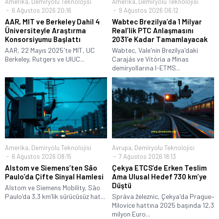
Amerika
,
Demiryolu Teknolojisi
Amerika
,
Demiryolu Teknolojisi
6 Ağustos 2026 20:16
9 Ağustos 2026 06:12
AAR, MIT ve Berkeley Dahil 4
Wabtec Brezilya’da 1 Milyar
Üniversiteyle Araştırma
Real’lik PTC Anlaşmasını
Konsorsiyumu Başlattı
2031’e Kadar Tamamlayacak
AAR, 22 Mayıs 2025'te MIT, UC
Wabtec, Vale'nin Brezilya'daki
Berkeley, Rutgers ve UIUC...
Carajás ve Vitória a Minas
demiryollarına I-ETMS...
Amerika
,
Demiryolu Teknolojisi
Avrupa
,
Demiryolu Teknolojisi
6 Ağustos 2026 08:15
7 Ağustos 2026 18:13
Alstom ve Siemens’ten São
Çekya ETCS’de Erken Teslim
Paulo’da Çifte Sinyal Hamlesi
Ama Ulusal Hedef 730 km’ye
Düştü
Alstom ve Siemens Mobility, São
Paulo’da 3,3 km’lik sürücüsüz hat...
Správa železnic, Çekya'da Prague–
Milovice hattına 2025 başında 12,3
milyon Euro...