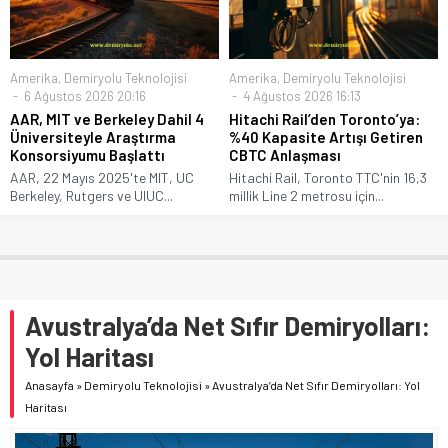
Amerika
,
Demiryolu Teknolojisi
Amerika
,
Demiryolu Teknolojisi
6 Ağustos 2026 20:16
4 Ağustos 2026 16:13
AAR, MIT ve Berkeley Dahil 4
Hitachi Rail’den Toronto’ya:
Üniversiteyle Araştırma
%40 Kapasite Artışı Getiren
Konsorsiyumu Başlattı
CBTC Anlaşması
AAR, 22 Mayıs 2025'te MIT, UC
Hitachi Rail, Toronto TTC'nin 16,3
Berkeley, Rutgers ve UIUC...
millik Line 2 metrosu için...
Avustralya’da Net Sıfır Demiryolları:
Yol Haritası
Anasayfa
»
Demiryolu Teknolojisi
»
Avustralya’da Net Sıfır Demiryolları: Yol
Haritası