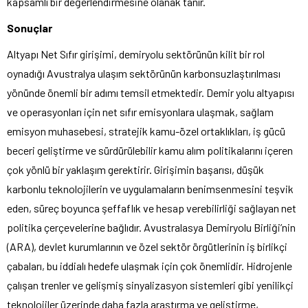
kapsamlı bir değerlendirmesine olanak tanır.
Sonuçlar
Altyapı Net Sıfır girişimi, demiryolu sektörünün kilit bir rol
oynadığı Avustralya ulaşım sektörünün karbonsuzlaştırılması
yönünde önemli bir adımı temsil etmektedir. Demir yolu altyapısı
ve operasyonları için net sıfır emisyonlara ulaşmak, sağlam
emisyon muhasebesi, stratejik kamu-özel ortaklıkları, iş gücü
beceri geliştirme ve sürdürülebilir kamu alım politikalarını içeren
çok yönlü bir yaklaşım gerektirir. Girişimin başarısı, düşük
karbonlu teknolojilerin ve uygulamaların benimsenmesini teşvik
eden, süreç boyunca şeffaflık ve hesap verebilirliği sağlayan net
politika çerçevelerine bağlıdır. Avustralasya Demiryolu Birliği’nin
(ARA), devlet kurumlarının ve özel sektör örgütlerinin iş birlikçi
çabaları, bu iddialı hedefe ulaşmak için çok önemlidir. Hidrojenle
çalışan trenler ve gelişmiş sinyalizasyon sistemleri gibi yenilikçi
teknolojiler üzerinde daha fazla araştırma ve geliştirme,