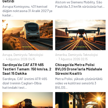
Getirdi
Alstom ve Siemens Mobility, São
Avrupa Komisyonu, 431 kentsel
Paulo’da 3,3 km’lik sürücüsüz hat...
düğüm noktasına 31 Aralık 2027'ye
kadar...
Avrupa
,
Demiryolu Teknolojisi
Amerika
,
Demiryolu Teknolojisi
4 Ağustos 2026 04:15
7 Ağustos 2026 02:15
Sardinya’da CAF ATR 465
Chicago’da Metra Polisi
Testleri Tamam: 150 km/sa, 2
BVLOS Drone’larla Müdahale
Saat 15 Dakika
Süresini Kısalttı
Sardinya, CAF üretimi ATR 465
Metra Polisi, yüksek çözünürlüklü
dizel treninin Cagliari–Olbia
video ve kızılötesi sensörlü 3
hattındaki test...
BVLOS...