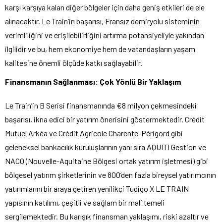
karşı karşıya kalan diğer bölgeler için daha geniş etkileri de ele
alınacaktır. Le Train’in başarısı, Fransız demiryolu sisteminin
verimliliğini ve erişilebilirliğini artırma potansiyeliyle yakından
ilgilidir ve bu, hem ekonomiye hem de vatandaşların yaşam
kalitesine önemli ölçüde katkı sağlayabilir.
Finansmanın Sağlanması: Çok Yönlü Bir Yaklaşım
Le Train’in B Serisi finansmanında €8 milyon çekmesindeki
başarısı, ikna edici bir yatırım önerisini göstermektedir. Crédit
Mutuel Arkéa ve Crédit Agricole Charente-Périgord gibi
geleneksel bankacılık kuruluşlarının yanı sıra AQUITI Gestion ve
NACO (Nouvelle-Aquitaine Bölgesi ortak yatırım işletmesi) gibi
bölgesel yatırım şirketlerinin ve 800’den fazla bireysel yatırımcının
yatırımlarını bir araya getiren yenilikçi Tudigo X LE TRAIN
yapısının katılımı, çeşitli ve sağlam bir mali temeli
sergilemektedir. Bu karışık finansman yaklaşımı, riski azaltır ve