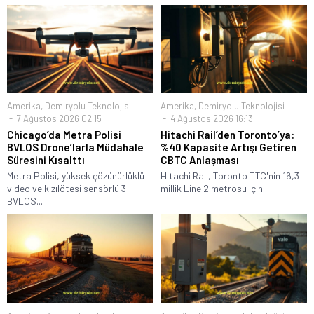
Amerika
,
Demiryolu Teknolojisi
Amerika
,
Demiryolu Teknolojisi
7 Ağustos 2026 02:15
4 Ağustos 2026 16:13
Chicago’da Metra Polisi
Hitachi Rail’den Toronto’ya:
BVLOS Drone’larla Müdahale
%40 Kapasite Artışı Getiren
Süresini Kısalttı
CBTC Anlaşması
Metra Polisi, yüksek çözünürlüklü
Hitachi Rail, Toronto TTC'nin 16,3
video ve kızılötesi sensörlü 3
millik Line 2 metrosu için...
BVLOS...