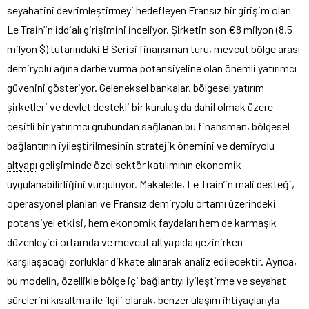
seyahatini devrimleştirmeyi hedefleyen Fransız bir girişim olan
Le Train’in iddialı girişimini inceliyor. Şirketin son €8 milyon (8,5
milyon $) tutarındaki B Serisi finansman turu, mevcut bölge arası
demiryolu ağına darbe vurma potansiyeline olan önemli yatırımcı
güvenini gösteriyor. Geleneksel bankalar, bölgesel yatırım
şirketleri ve devlet destekli bir kuruluş da dahil olmak üzere
çeşitli bir yatırımcı grubundan sağlanan bu finansman, bölgesel
bağlantının iyileştirilmesinin stratejik önemini ve demiryolu
altyapı
gelişiminde özel sektör katılımının ekonomik
uygulanabilirliğini vurguluyor. Makalede, Le Train’in mali desteği,
operasyonel planları ve Fransız demiryolu ortamı üzerindeki
potansiyel etkisi, hem ekonomik faydaları hem de karmaşık
düzenleyici ortamda ve mevcut altyapıda gezinirken
karşılaşacağı zorluklar dikkate alınarak analiz edilecektir. Ayrıca,
bu modelin, özellikle bölge içi bağlantıyı iyileştirme ve seyahat
sürelerini kısaltma ile ilgili olarak, benzer ulaşım ihtiyaçlarıyla