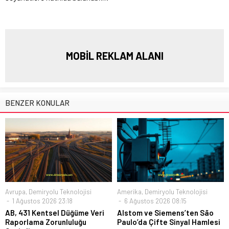
MOBİL REKLAM ALANI
BENZER KONULAR
Avrupa
,
Demiryolu Teknolojisi
Amerika
,
Demiryolu Teknolojisi
1 Ağustos 2026 23:18
6 Ağustos 2026 08:15
AB, 431 Kentsel Düğüme Veri
Alstom ve Siemens’ten São
Raporlama Zorunluluğu
Paulo’da Çifte Sinyal Hamlesi