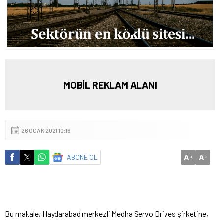
MOBİL REKLAM ALANI
26 OCAK 2021 10:16
A
A
ABONE OL
+
-
Bu makale, Haydarabad merkezli Medha Servo Drives şirketine,