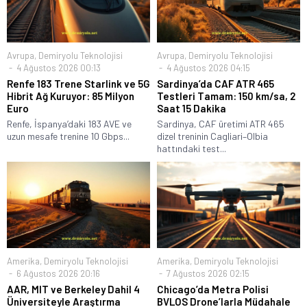
Avrupa
,
Demiryolu Teknolojisi
Avrupa
,
Demiryolu Teknolojisi
4 Ağustos 2026 00:13
4 Ağustos 2026 04:15
Renfe 183 Trene Starlink ve 5G
Sardinya’da CAF ATR 465
Hibrit Ağ Kuruyor: 85 Milyon
Testleri Tamam: 150 km/sa, 2
Euro
Saat 15 Dakika
Renfe, İspanya’daki 183 AVE ve
Sardinya, CAF üretimi ATR 465
uzun mesafe trenine 10 Gbps...
dizel treninin Cagliari–Olbia
hattındaki test...
Amerika
,
Demiryolu Teknolojisi
Amerika
,
Demiryolu Teknolojisi
6 Ağustos 2026 20:16
7 Ağustos 2026 02:15
AAR, MIT ve Berkeley Dahil 4
Chicago’da Metra Polisi
Üniversiteyle Araştırma
BVLOS Drone’larla Müdahale