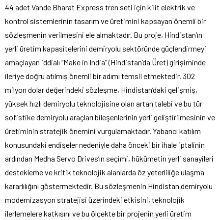
44 adet Vande Bharat Express tren seti için kilit elektrik ve
kontrol sistemlerinin tasarım ve üretimini kapsayan önemli bir
sözleşmenin verilmesini ele almaktadır. Bu proje, Hindistan’ın
yerli üretim kapasitelerini demiryolu sektöründe güçlendirmeyi
amaçlayan iddialı “Make in India” (Hindistan’da Üret) girişiminde
ileriye doğru atılmış önemli bir adımı temsil etmektedir. 302
milyon dolar değerindeki sözleşme, Hindistan’daki gelişmiş,
yüksek hızlı demiryolu teknolojisine olan artan talebi ve bu tür
sofistike demiryolu araçları bileşenlerinin yerli geliştirilmesinin ve
üretiminin stratejik önemini vurgulamaktadır. Yabancı katılım
konusundaki endişeler nedeniyle daha önceki bir ihale iptalinin
ardından Medha Servo Drives’ın seçimi, hükümetin yerli sanayileri
destekleme ve kritik teknolojik alanlarda öz yeterliliğe ulaşma
kararlılığını göstermektedir. Bu sözleşmenin Hindistan demiryolu
modernizasyon stratejisi üzerindeki etkisini, teknolojik
ilerlemelere katkısını ve bu ölçekte bir projenin yerli üretim