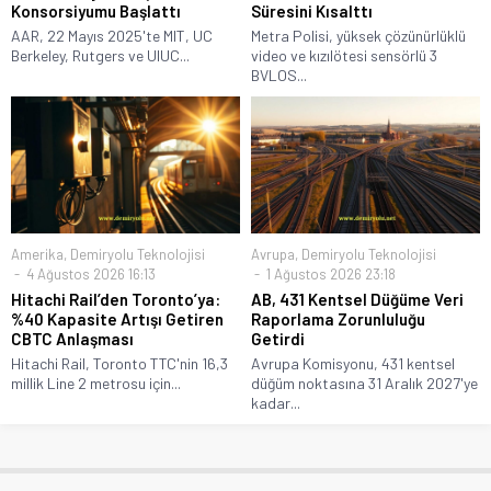
Konsorsiyumu Başlattı
Süresini Kısalttı
AAR, 22 Mayıs 2025'te MIT, UC
Metra Polisi, yüksek çözünürlüklü
Berkeley, Rutgers ve UIUC...
video ve kızılötesi sensörlü 3
BVLOS...
Amerika
,
Demiryolu Teknolojisi
Avrupa
,
Demiryolu Teknolojisi
4 Ağustos 2026 16:13
1 Ağustos 2026 23:18
Hitachi Rail’den Toronto’ya:
AB, 431 Kentsel Düğüme Veri
%40 Kapasite Artışı Getiren
Raporlama Zorunluluğu
CBTC Anlaşması
Getirdi
Hitachi Rail, Toronto TTC'nin 16,3
Avrupa Komisyonu, 431 kentsel
millik Line 2 metrosu için...
düğüm noktasına 31 Aralık 2027'ye
kadar...