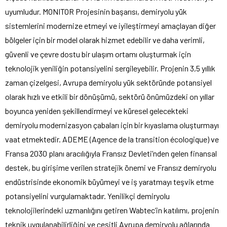
uyumludur. MONITOR Projesinin başarısı, demiryolu yük
sistemlerini modernize etmeyi ve iyileştirmeyi amaçlayan diğer
bölgeler için bir model olarak hizmet edebilir ve daha verimli,
güvenli ve çevre dostu bir ulaşım ortamı oluşturmak için
teknolojik yeniliğin potansiyelini sergileyebilir. Projenin 3,5 yıllık
zaman çizelgesi, Avrupa demiryolu yük sektöründe potansiyel
olarak hızlı ve etkili bir dönüşümü, sektörü önümüzdeki on yıllar
boyunca yeniden şekillendirmeyi ve küresel gelecekteki
demiryolu modernizasyon çabaları için bir kıyaslama oluşturmayı
vaat etmektedir. ADEME (Agence de la transition écologique) ve
Fransa 2030 planı aracılığıyla Fransız Devleti’nden gelen finansal
destek, bu girişime verilen stratejik önemi ve Fransız demiryolu
endüstrisinde ekonomik büyümeyi ve iş yaratmayı teşvik etme
potansiyelini vurgulamaktadır. Yenilikçi demiryolu
teknolojilerindeki uzmanlığını getiren Wabtec’in katılımı, projenin
teknik uygulanabilirliğini ve çeşitli Avrupa demiryolu ağlarında