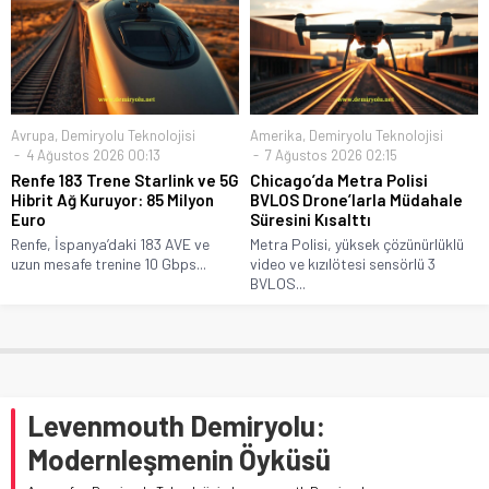
Avrupa
,
Demiryolu Teknolojisi
Amerika
,
Demiryolu Teknolojisi
4 Ağustos 2026 00:13
7 Ağustos 2026 02:15
Renfe 183 Trene Starlink ve 5G
Chicago’da Metra Polisi
Hibrit Ağ Kuruyor: 85 Milyon
BVLOS Drone’larla Müdahale
Euro
Süresini Kısalttı
Renfe, İspanya’daki 183 AVE ve
Metra Polisi, yüksek çözünürlüklü
uzun mesafe trenine 10 Gbps...
video ve kızılötesi sensörlü 3
BVLOS...
Levenmouth Demiryolu:
Modernleşmenin Öyküsü