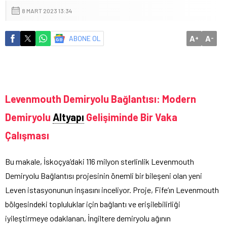
8 MART 2023 13:34
A
A
ABONE OL
+
-
Levenmouth Demiryolu Bağlantısı: Modern
Demiryolu
Altyapı
Gelişiminde Bir Vaka
Çalışması
Bu makale, İskoçya’daki 116 milyon sterlinlik Levenmouth
Demiryolu Bağlantısı projesinin önemli bir bileşeni olan yeni
Leven istasyonunun inşasını inceliyor. Proje, Fife’ın Levenmouth
bölgesindeki topluluklar için bağlantı ve erişilebilirliği
iyileştirmeye odaklanan, İngiltere demiryolu ağının