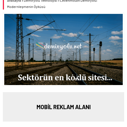
Anasayfa
»
Demiryolu Teknolojisi
»
Levenmouth Demiryolu:
Modernleşmenin Öyküsü
MOBİL REKLAM ALANI