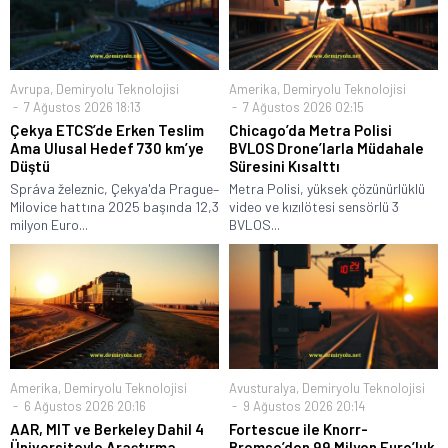
Avrupa
,
Demiryolu Teknolojisi
Amerika
,
Demiryolu Teknolojisi
7 Ağustos 2026 18:13
7 Ağustos 2026 02:15
Çekya ETCS’de Erken Teslim
Chicago’da Metra Polisi
Ama Ulusal Hedef 730 km’ye
BVLOS Drone’larla Müdahale
Düştü
Süresini Kısalttı
Správa železnic, Çekya'da Prague–
Metra Polisi, yüksek çözünürlüklü
Milovice hattına 2025 başında 12,3
video ve kızılötesi sensörlü 3
milyon Euro...
BVLOS...
Amerika
,
Demiryolu Teknolojisi
Avusturalya
,
Demiryolu Teknolojisi
6 Ağustos 2026 20:16
9 Ağustos 2026 20:14
AAR, MIT ve Berkeley Dahil 4
Fortescue ile Knorr-
Üniversiteyle Araştırma
Bremse’den 99 Milyon Euro’luk