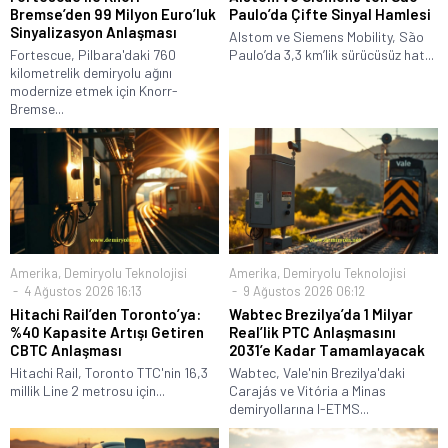
Bremse’den 99 Milyon Euro’luk
Paulo’da Çifte Sinyal Hamlesi
Sinyalizasyon Anlaşması
Alstom ve Siemens Mobility, São
Fortescue, Pilbara'daki 760
Paulo’da 3,3 km’lik sürücüsüz hat...
kilometrelik demiryolu ağını
modernize etmek için Knorr-
Bremse...
Amerika
,
Demiryolu Teknolojisi
Amerika
,
Demiryolu Teknolojisi
4 Ağustos 2026 16:13
9 Ağustos 2026 06:12
Hitachi Rail’den Toronto’ya:
Wabtec Brezilya’da 1 Milyar
%40 Kapasite Artışı Getiren
Real’lik PTC Anlaşmasını
CBTC Anlaşması
2031’e Kadar Tamamlayacak
Hitachi Rail, Toronto TTC'nin 16,3
Wabtec, Vale'nin Brezilya'daki
millik Line 2 metrosu için...
Carajás ve Vitória a Minas
demiryollarına I-ETMS...