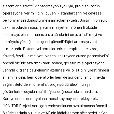
sistemlerin stratejik entegrasyonu yoluyla, proje sektörün
operasyonel verimliliğini, güvenlik standartlarını ve çevresel
performansını dönüştürmeyi amaçlamaktadır. Girişimin önleyici
bakıma odaklanması, işletme maliyetlerini önemli ölçüde
azaltmayı, planlanmamış arıza sürelerini en aza indirmeyi ve
demiryolu yük ağlarının genel güvenilirliğini artırmayı vaat
etmektedir. Potansiyel sorunları erken tespit ederek, proje
riskleri, özellikle maliyetli ve tehlikeli raydan çıkma potansiyelini
önemli ölçüde azaltmaktadır. Ayrıca, geliştirilmiş operasyonel
verimlilik, transit sürelerinin azalması ve lojistiğin iyileştirilmesi
anlamına gelir, hem operatörler hem de göndericiler için fayda
sağlar. Belki de en önemlisi, proje sürdürülebilir ulaşım
çözümlerine duyulan acil ihtiyacı doğrudan ele almaktadır.
Karayolundan demiryoluna modal kaymayı destekleyerek,
MONITOR Projesi sera gazı emisyonlarının azaltılmasına önemli
ölçüde katkıda bulunur ve AB’nin iddialı karbon nötr hedefleriyle