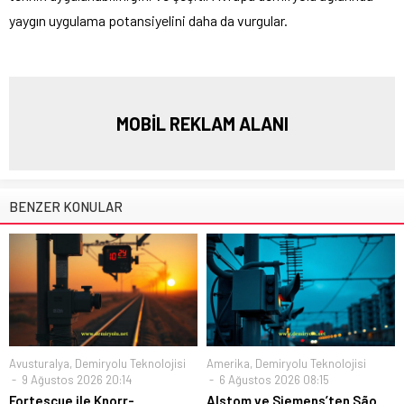
yaygın uygulama potansiyelini daha da vurgular.
MOBİL REKLAM ALANI
BENZER KONULAR
Avusturalya
,
Demiryolu Teknolojisi
Amerika
,
Demiryolu Teknolojisi
9 Ağustos 2026 20:14
6 Ağustos 2026 08:15
Fortescue ile Knorr-
Alstom ve Siemens’ten São