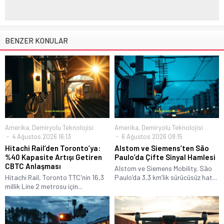
BENZER KONULAR
Amerika
,
Demiryolu Teknolojisi
Amerika
,
Demiryolu Teknolojisi
4 Ağustos 2026 16:13
6 Ağustos 2026 08:15
Hitachi Rail’den Toronto’ya:
Alstom ve Siemens’ten São
%40 Kapasite Artışı Getiren
Paulo’da Çifte Sinyal Hamlesi
CBTC Anlaşması
Alstom ve Siemens Mobility, São
Hitachi Rail, Toronto TTC'nin 16,3
Paulo’da 3,3 km’lik sürücüsüz hat...
millik Line 2 metrosu için...