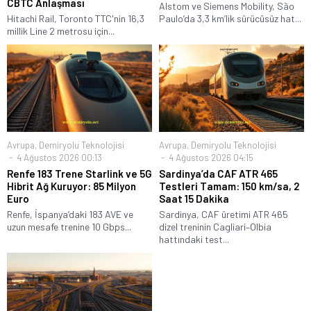
CBTC Anlaşması
Alstom ve Siemens Mobility, São
Hitachi Rail, Toronto TTC'nin 16,3
Paulo’da 3,3 km’lik sürücüsüz hat...
millik Line 2 metrosu için...
Avrupa
,
Demiryolu Teknolojisi
Avrupa
,
Demiryolu Teknolojisi
4 Ağustos 2026 00:13
4 Ağustos 2026 04:15
Renfe 183 Trene Starlink ve 5G
Sardinya’da CAF ATR 465
Hibrit Ağ Kuruyor: 85 Milyon
Testleri Tamam: 150 km/sa, 2
Euro
Saat 15 Dakika
Renfe, İspanya’daki 183 AVE ve
Sardinya, CAF üretimi ATR 465
uzun mesafe trenine 10 Gbps...
dizel treninin Cagliari–Olbia
hattındaki test...