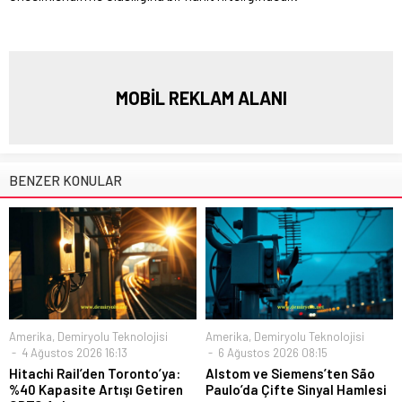
MOBİL REKLAM ALANI
BENZER KONULAR
Amerika
,
Demiryolu Teknolojisi
Amerika
,
Demiryolu Teknolojisi
4 Ağustos 2026 16:13
6 Ağustos 2026 08:15
Hitachi Rail’den Toronto’ya:
Alstom ve Siemens’ten São
%40 Kapasite Artışı Getiren
Paulo’da Çifte Sinyal Hamlesi