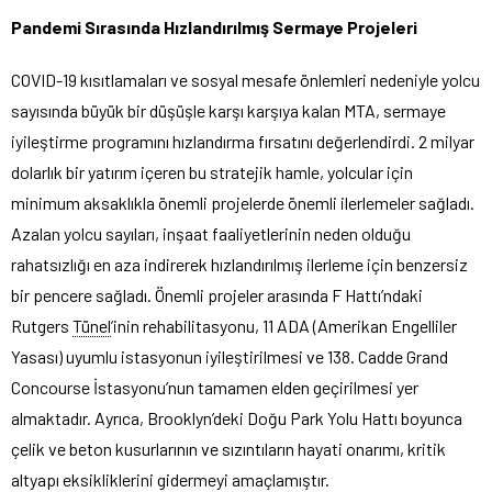
Pandemi Sırasında Hızlandırılmış Sermaye Projeleri
COVID-19 kısıtlamaları ve sosyal mesafe önlemleri nedeniyle yolcu
sayısında büyük bir düşüşle karşı karşıya kalan MTA, sermaye
iyileştirme programını hızlandırma fırsatını değerlendirdi. 2 milyar
dolarlık bir yatırım içeren bu stratejik hamle, yolcular için
minimum aksaklıkla önemli projelerde önemli ilerlemeler sağladı.
Azalan yolcu sayıları, inşaat faaliyetlerinin neden olduğu
rahatsızlığı en aza indirerek hızlandırılmış ilerleme için benzersiz
bir pencere sağladı. Önemli projeler arasında F Hattı’ndaki
Rutgers
Tünel
’inin rehabilitasyonu, 11 ADA (Amerikan Engelliler
Yasası) uyumlu istasyonun iyileştirilmesi ve 138. Cadde Grand
Concourse İstasyonu’nun tamamen elden geçirilmesi yer
almaktadır. Ayrıca, Brooklyn’deki Doğu Park Yolu Hattı boyunca
çelik ve beton kusurlarının ve sızıntıların hayati onarımı, kritik
altyapı eksikliklerini gidermeyi amaçlamıştır.