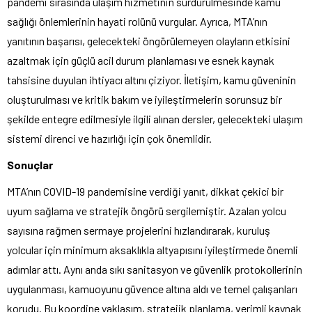
pandemi sırasında ulaşım hizmetinin sürdürülmesinde kamu
sağlığı önlemlerinin hayati rolünü vurgular. Ayrıca, MTA’nın
yanıtının başarısı, gelecekteki öngörülemeyen olayların etkisini
azaltmak için güçlü acil durum planlaması ve esnek kaynak
tahsisine duyulan ihtiyacı altını çiziyor. İletişim, kamu güveninin
oluşturulması ve kritik bakım ve iyileştirmelerin sorunsuz bir
şekilde entegre edilmesiyle ilgili alınan dersler, gelecekteki ulaşım
sistemi direnci ve hazırlığı için çok önemlidir.
Sonuçlar
MTA’nın COVID-19 pandemisine verdiği yanıt, dikkat çekici bir
uyum sağlama ve stratejik öngörü sergilemiştir. Azalan yolcu
sayısına rağmen sermaye projelerini hızlandırarak, kuruluş
yolcular için minimum aksaklıkla altyapısını iyileştirmede önemli
adımlar attı. Aynı anda sıkı sanitasyon ve güvenlik protokollerinin
uygulanması, kamuoyunu güvence altına aldı ve temel çalışanları
korudu. Bu koordine yaklaşım, stratejik planlama, verimli kaynak