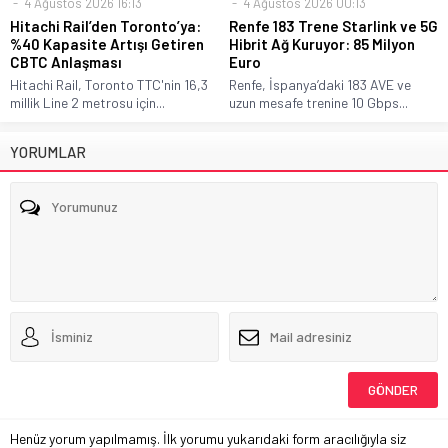
4 Ağustos 2026 16:13
4 Ağustos 2026 00:13
Hitachi Rail’den Toronto’ya:
Renfe 183 Trene Starlink ve 5G
%40 Kapasite Artışı Getiren
Hibrit Ağ Kuruyor: 85 Milyon
CBTC Anlaşması
Euro
Hitachi Rail, Toronto TTC'nin 16,3
Renfe, İspanya’daki 183 AVE ve
millik Line 2 metrosu için...
uzun mesafe trenine 10 Gbps...
YORUMLAR
Henüz yorum yapılmamış. İlk yorumu yukarıdaki form aracılığıyla siz