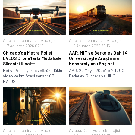
Amerika
,
Demiryolu Teknolojisi
Amerika
,
Demiryolu Teknolojisi
7 Ağustos 2026 02:15
6 Ağustos 2026 20:16
Chicago’da Metra Polisi
AAR, MIT ve Berkeley Dahil 4
BVLOS Drone’larla Müdahale
Üniversiteyle Araştırma
Süresini Kısalttı
Konsorsiyumu Başlattı
Metra Polisi, yüksek çözünürlüklü
AAR, 22 Mayıs 2025'te MIT, UC
video ve kızılötesi sensörlü 3
Berkeley, Rutgers ve UIUC...
BVLOS...
Amerika
,
Demiryolu Teknolojisi
Avrupa
,
Demiryolu Teknolojisi