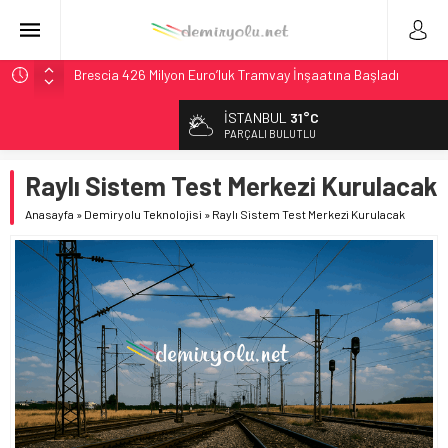
Brescia 426 Milyon Euro’luk Tramvay İnşaatına Başladı
Northern Railway Doğruladı: 308 Bin Rupiye Özel Vagonda
İSTANBUL
31°C
Puja
PARÇALI BULUTLU
Chicago’da Metra Polisi BVLOS Drone’larla Müdahale
Süresini Kısalttı
Raylı Sistem Test Merkezi Kurulacak
NJ Transit’ten Tarihi Bütçe: 46 Yılın Rekoru Onaylandı
Anasayfa
»
Demiryolu Teknolojisi
»
Raylı Sistem Test Merkezi Kurulacak
České dráhy 101 Yaşındaki Buharlıyı Šumava Seferlerine
Çıkarıyor