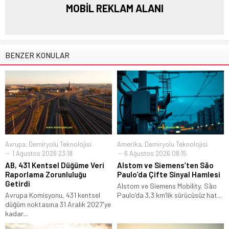
MOBİL REKLAM ALANI
BENZER KONULAR
Avrupa
,
Demiryolu Teknolojisi
Amerika
,
Demiryolu Teknolojisi
1 Ağustos 2026 23:18
6 Ağustos 2026 08:15
AB, 431 Kentsel Düğüme Veri
Alstom ve Siemens’ten São
Raporlama Zorunluluğu
Paulo’da Çifte Sinyal Hamlesi
Getirdi
Alstom ve Siemens Mobility, São
Avrupa Komisyonu, 431 kentsel
Paulo’da 3,3 km’lik sürücüsüz hat...
düğüm noktasına 31 Aralık 2027'ye
kadar...