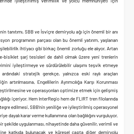
inde iyileştirilmiş verimlilik ve yolcu memnuniyeti için
inin tanıtımı, SBB ve İsviçre demiryolu ağı için önemli bir anı
asyon programının parçası olan bu önemli yatırım, yaşlanan
şilebilirlik ihtiyacı gibi birkaç önemli zorluğu ele alıyor. Artan
e-bisiklet şarj tesisleri de dahil olmak üzere yeni trenlerin
yimini iyileştirmeye ve sürdürülebilir ulaşımı teşvik etmeye
 ardındaki stratejik gerekçe, yalnızca eski raylı araçları
iğin artırılmasına, Engellilerin Ayrımcılığa Karşı Korunması
iyileştirilmesine ve operasyonları optimize etmek için gelişmiş
ğlılığı içeriyor. Hem InterRegio hem de FLIRT tren filolarında
egre edilmesi, SBB’nin yeniliğe ve iyileştirilmiş operasyonel
riye dayalı karar verme kullanımına olan bağlılığını vurguluyor.
ir şekilde uygulanması, nihayetinde daha güvenilir, verimli ve
mine katkıda bulunacak ve küresel çapta diğer demiryolu