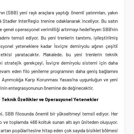
ın (SBB) yeni raylı araçlara yaptığı önemli yatırımları, yakın
ı Stadler InterRegio trenine odaklanarak inceliyor. Bu satın
i ve genel operasyonel verimliliği artırmayı hedefleyen SBB’nin
ımı temsil ediyor. Bu yeni trenlerin tanıtımı, iyileştirilmiş
syonel yeteneklere kadar İsviçre demiryolu ağının çeşitli
etkisi yaratacaktır. Makalede, bu yeni trenlerin teknik
daki stratejik gerekçeyi, İsviçre demiryolu sistemi için daha
devam eden filo yenileme programının daha geniş bağlamını
rin Ayrımcılığa Karşı Korunması Yasası’na uygunluğun ve yeni
lerinin entegrasyonunun önemine de değinecektir.
r: Teknik Özellikler ve Operasyonel Yetenekler
eni, SBB filosunda önemli bir yükseltmeyi temsil ediyor. Her
p ve toplamda 466 koltuk sunan altı ayrı üniteden oluşuyor.
n artan popülaritesine hitap eden çok sayıda bisiklet bölmesi