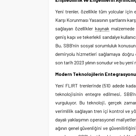
Yeni trenler, özellikle tüm yolcular için
Karşı Korunması Yasasının şartlarını karşıl
sağlayan özellikler
kaynak
malzemede aç
geniş kapı ve tekerlekli sandalye kullanıcıl
Bu, SBB’nin sosyal sorumluluk konusunda
demiryolu hizmetleri sağlamaya doğru ö
son tarih 2023 yılının sonudur ve bu yeni 
Modern Teknolojilerin Entegrasyonu
Yeni FLIRT trenlerinde (510 adede kadar 
teknolojisinin entegre edilmesi, SBB’n
vurguluyor. Bu teknoloji, gerçek zama
verimlilik sağlayan tren içi kontrol ve y
dayalı yaklaşımın operasyonel maliyetle
ağının genel güvenliğini ve güvenilirliği