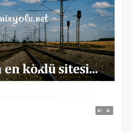
A
A
+
-