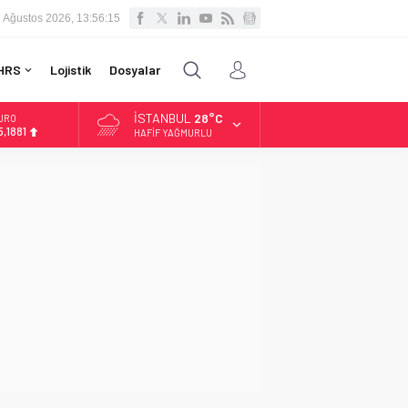
 Ağustos 2026, 13:56:16
HRS
Lojistik
Dosyalar
İSTANBUL
28°C
LTIN
.660,55
HAFIF YAĞMURLU
İST
3.779,39
OLAR
,7111
URO
5,1881