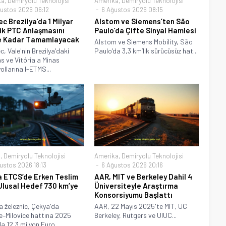
ka
,
Demiryolu Teknolojisi
Amerika
,
Demiryolu Teknolojisi
ustos 2026 06:12
6 Ağustos 2026 08:15
c Brezilya’da 1 Milyar
Alstom ve Siemens’ten São
lik PTC Anlaşmasını
Paulo’da Çifte Sinyal Hamlesi
e Kadar Tamamlayacak
Alstom ve Siemens Mobility, São
, Vale'nin Brezilya'daki
Paulo’da 3,3 km’lik sürücüsüz hat...
s ve Vitória a Minas
ollarına I-ETMS...
a
,
Demiryolu Teknolojisi
Amerika
,
Demiryolu Teknolojisi
ustos 2026 18:13
6 Ağustos 2026 20:16
 ETCS’de Erken Teslim
AAR, MIT ve Berkeley Dahil 4
lusal Hedef 730 km’ye
Üniversiteyle Araştırma
ü
Konsorsiyumu Başlattı
 železnic, Çekya'da
AAR, 22 Mayıs 2025'te MIT, UC
–Milovice hattına 2025
Berkeley, Rutgers ve UIUC...
a 12,3 milyon Euro...