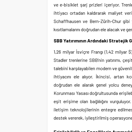
ve e-bisiklet şarj prizleri içeriyor. Tren
ihtiyacı ortadan kaldırarak maliyet ver
Schaffhausen ve Bern-Zürih-Chur gibi y
kısıtlamalarını doğrudan ele alacak ve gene
SBB Yatırımının Ardındaki Stratejik
1,26 milyar İsviçre Frangı (1,42 milyar
Stadler trenlerine SBB’nin yatırımı, çeşit
talebini karşılayabilen modern ve güvenili
ihtiyacını ele alıyor. İkincisi, artan k
doğrudan ele alarak genel yolcu deneyim
Korunması Yasası doğrultusunda erişilebil
eşit erişime olan bağlılığını vurguluy
iletişim teknolojilerinin entegre edilme
destek vererek, iyileştirilmiş operasyone
Erişilebilirlik ve Engellilerin Ayrımc