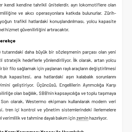
ler kendi kendine tahrikli ünitelerdir, ayrı lokomotiflere olan
imliliğine ve akıcı operasyonlara katkıda bulunurlar. Zürih-
oğun trafikli hatlardaki konuşlandırılması, yolcu kapasite
l hizmet güvenilirliğini artıracaktır.
 Gerekçe
 $) tutarındaki daha büyük bir sözleşmenin parçası olan yeni
li stratejik hedeflerle yönlendiriliyor. İlk olarak, artan yolcu
r bir filo sağlamak için yaşlanan raylı araçların değiştirilmesi
oltuk kapasitesi, ana hatlardaki aşırı kalabalık sorunlarını
ini geliştiriyor. Üçüncüsü, Engellilerin Ayrımcılığa Karşı
irliğe olan bağlılık, SBB’nin kapsayıcılığa ve toplu taşımaya
or. Son olarak, Westermo ekipmanı kullanılarak modern veri
si, tren içi kontrol ve yönetim sistemlerindeki ilerlemelere
l verimlilik ve tahmine dayalı bakım için
zemin
hazırlıyor.
ılığa Karşı Korunması Yasası ile Uyumluluk