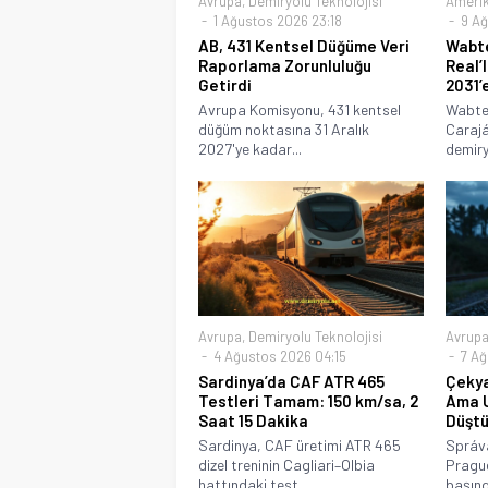
Avrupa
,
Demiryolu Teknolojisi
Ameri
1 Ağustos 2026 23:18
9 Ağ
AB, 431 Kentsel Düğüme Veri
Wabte
Raporlama Zorunluluğu
Real’
Getirdi
2031’
Avrupa Komisyonu, 431 kentsel
Wabtec
düğüm noktasına 31 Aralık
Carajá
2027'ye kadar...
demiry
Avrupa
,
Demiryolu Teknolojisi
Avrup
4 Ağustos 2026 04:15
7 Ağ
Sardinya’da CAF ATR 465
Çekya
Testleri Tamam: 150 km/sa, 2
Ama U
Saat 15 Dakika
Düşt
Sardinya, CAF üretimi ATR 465
Správa
dizel treninin Cagliari–Olbia
Prague
hattındaki test...
başınd