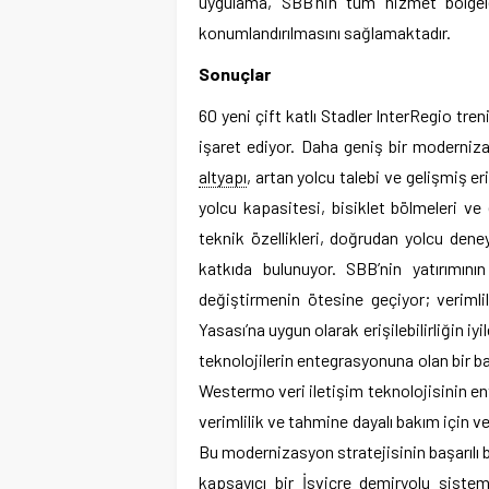
uygulama, SBB’nin tüm hizmet bölgeler
konumlandırılmasını sağlamaktadır.
Sonuçlar
60 yeni çift katlı Stadler InterRegio tren
işaret ediyor. Daha geniş bir moderniz
altyapı
, artan yolcu talebi ve gelişmiş eri
yolcu kapasitesi, bisiklet bölmeleri ve 
teknik özellikleri, doğrudan yolcu dene
katkıda bulunuyor. SBB’nin yatırımının
değiştirmenin ötesine geçiyor; verimlil
Yasası’na uygun olarak erişilebilirliğin 
teknolojilerin entegrasyonuna olan bir ba
Westermo veri iletişim teknolojisinin ent
verimlilik ve tahmine dayalı bakım için ve
Bu modernizasyon stratejisinin başarılı b
kapsayıcı bir İsviçre demiryolu siste