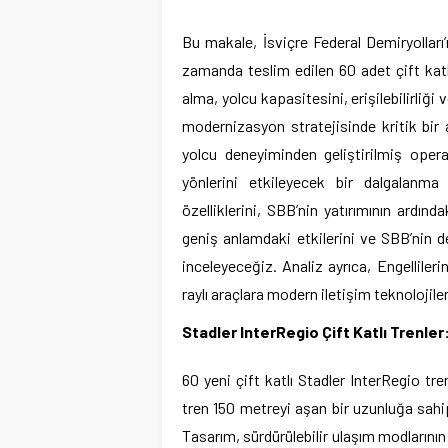
Bu makale, İsviçre Federal Demiryolları’n
zamanda teslim edilen 60 adet çift katl
alma, yolcu kapasitesini, erişilebilirliğ
modernizasyon stratejisinde kritik bir ad
yolcu deneyiminden geliştirilmiş opera
yönlerini etkileyecek bir dalgalanma 
özelliklerini, SBB’nin yatırımının ardın
geniş anlamdaki etkilerini ve SBB’nin 
inceleyeceğiz. Analiz ayrıca, Engellile
raylı araçlara modern iletişim teknoloji
Stadler InterRegio Çift Katlı Trenle
60 yeni çift katlı Stadler InterRegio tr
tren 150 metreyi aşan bir uzunluğa sahi
Tasarım, sürdürülebilir ulaşım modlarını