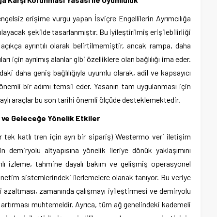
 engelsiz erişime vurgu yapan İsviçre Engellilerin Ayrımcılığa
ayacak şekilde tasarlanmıştır. Bu iyileştirilmiş erişilebilirliği
ıkça ayrıntılı olarak belirtilmemiştir, ancak rampa, daha
arı için ayrılmış alanlar gibi özelliklere olan bağlılığı ima eder.
ki daha geniş bağlılığıyla uyumlu olarak, adil ve kapsayıcı
nemli bir adımı temsil eder. Yasanın tam uygulanması için
raylı araçlar bu son tarihi önemli ölçüde desteklemektedir.
 ve Geleceğe Yönelik Etkiler
tek katlı tren için ayrı bir sipariş) Westermo veri iletişim
in demiryolu altyapısına yönelik ileriye dönük yaklaşımını
nlı izleme, tahmine dayalı bakım ve gelişmiş operasyonel
önetim sistemlerindeki ilerlemelere olanak tanıyor. Bu veriye
ri azaltması, zamanında çalışmayı iyileştirmesi ve demiryolu
ni artırması muhtemeldir. Ayrıca, tüm ağ genelindeki kademeli