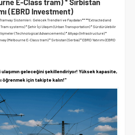
urne E-Class tram) * Sırbistan
ımı (EBRD Investment)
 Tramvay Sistemleri: Gelecek Trendleri ve Faydaları** **Extracted and
Tram systems) * Şehir İçi Ulaşım (Urban Transportation) * Sürdürülebilir
elişmeler (Technological Advancements) * Altyapı (Infrastructure) *
ramvay (Melbourne E-Class tram) * Sırbistan (Serbia) * EBRD Yatırımı (EBRD
i ulaşımın geleceğini şekillendiriyor! Yüksek kapasite,
ı öğrenmek için takipte kalın!"