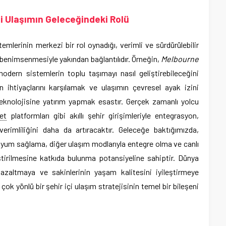
i Ulaşımın Geleceğindeki Rolü
emlerinin merkezi bir rol oynadığı, verimli ve sürdürülebilir
benimsenmesiyle yakından bağlantılıdır. Örneğin,
Melbourne
odern sistemlerin toplu taşımayı nasıl geliştirebileceğini
 ihtiyaçlarını karşılamak ve ulaşımın çevresel ayak izini
eknolojisine yatırım yapmak esastır. Gerçek zamanlı yolcu
let
platformları gibi akıllı şehir girişimleriyle entegrasyon,
verimliliğini daha da artıracaktır. Geleceğe baktığımızda,
 uyum sağlama, diğer ulaşım modlarıyla entegre olma ve canlı
liştirilmesine katkıda bulunma potansiyeline sahiptir. Dünya
 azaltmaya ve sakinlerinin yaşam kalitesini iyileştirmeye
çok yönlü bir şehir içi ulaşım stratejisinin temel bir bileşeni