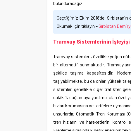
bulunduracağız.
Geçtiğimiz Ekim 2018’de, Sırbistan’ın
Okumak için tıklayın –
Sırbistan Demiry
Tramvay Sistemlerinin İşleyişi 
Tramvay sistemleri, özellikle yoğun nüfu
bir alternatif sunmaktadır. Tramvayları
şekilde taşıma kapasitesidir. Moder
taşıyabilmekte, bu da onları yüksek talep
sistemleri genellikle diğer trafikten ge
dakiklik sağlamaya yardımcı olan özel yol 
hızları korumasına ve tarifelere uymasına 
unsurlardır. Otomatik Tren Koruması (O
tren hızlarını ve hareketlerini kontrol 
Frenleme sırasında kinetik enerjinin tekr