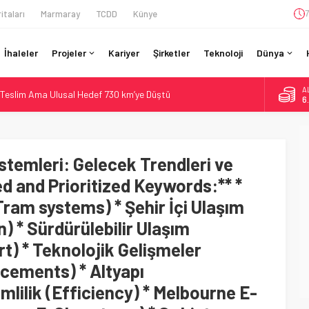
itaları
Marmaray
TCDD
Künye
7
İhaleler
Projeler
Kariyer
Şirketler
Teknoloji
Dünya
A
Teslim Ama Ulusal Hedef 730 km’ye Düştü
6
daki Buharlıyı Šumava Seferlerine Çıkarıyor
B
1
ro’luk Tramvay İnşaatına Başladı
ruladı: 308 Bin Rupiye Özel Vagonda Puja
istemleri: Gelecek Trendleri ve
D
4
ilyon Euro’luk Yenileme: Sol Tüneli %33 Kapasite Artışı
ed and Prioritized Keywords:** *
E
ram systems) * Şehir İçi Ulaşım
5
) * Sürdürülebilir Ulaşım
t) * Teknolojik Gelişmeler
cements) * Altyapı
imlilik (Efficiency) * Melbourne E-