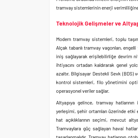
tramvay sistemlerinin enerji verimliliğin
Teknolojik Gelişmeler ve Altya
Modern tramvay sistemleri, toplu taşı
Alçak tabanlı tramvay vagonları, engelli 
iniş sağlayarak erişilebilirliğe devrim n
ihtiyacını ortadan kaldırarak genel yol
azaltır. Bilgisayar Destekli Sevk (BDS
kontrol sistemleri, filo yönetimini opt
operasyonel veriler sağlar.
Altyapıya gelince, tramvay hatlarının 
yerleşimi, şehir ortamları üzerinde etki 
hat açıklıklarının seçimi, mevcut alty
Tramvaylara güç sağlayan havai hatlar 
tasarlanmalıdır. Tramvay hatlarının oto