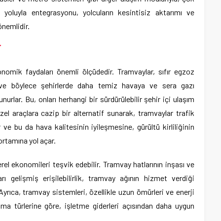
yoluyla entegrasyonu, yolcuların kesintisiz aktarımı ve
 önemlidir.
r
nomik faydaları önemli ölçüdedir. Tramvaylar, sıfır egzoz
r ve böylece şehirlerde daha temiz havaya ve sera gazı
nurlar. Bu, onları herhangi bir sürdürülebilir şehir içi ulaşım
Özel araçlara cazip bir alternatif sunarak, tramvaylar trafik
 ve bu da hava kalitesinin iyileşmesine, gürültü kirliliğinin
ortamına yol açar.
el ekonomileri teşvik edebilir. Tramvay hatlarının inşası ve
rı gelişmiş erişilebilirlik, tramvay ağının hizmet verdiği
. Ayrıca, tramvay sistemleri, özellikle uzun ömürleri ve enerji
aşıma türlerine göre, işletme giderleri açısından daha uygun