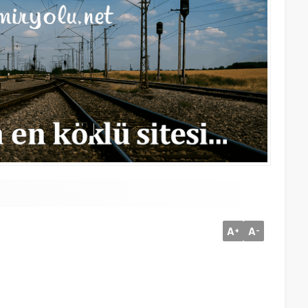
A
A
+
-