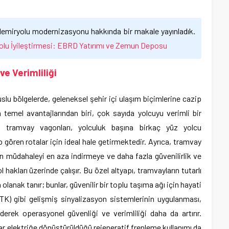
 demiryolu modernizasyonu hakkında bir makale yayınladık.
olu İyileştirmesi: EBRD Yatırımı ve Zemun Deposu
ve Verimliliği
slu bölgelerde, geleneksel şehir içi ulaşım biçimlerine cazip
n temel avantajlarından biri, çok sayıda yolcuyu verimli bir
n tramvay vagonları, yolculuk başına birkaç yüz yolcu
 gören rotalar için ideal hale getirmektedir. Ayrıca, tramvay
len müdahaleyi en aza indirmeye ve daha fazla güvenilirlik ve
hakları üzerinde çalışır. Bu özel altyapı, tramvayların tutarlı
olanak tanır; bunlar, güvenilir bir toplu taşıma ağı için hayati
TK) gibi gelişmiş sinyalizasyon sistemlerinin uygulanması,
ederek operasyonel güvenliği ve verimliliği daha da artırır.
ar elektriğe dönüştürüldüğü rejeneratif frenleme kullanımı da