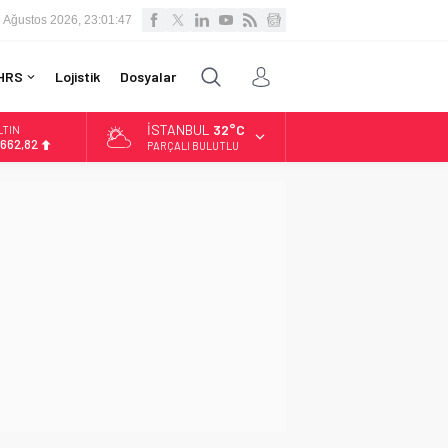
 Ağustos 2026, 23:01:48
HRS
Lojistik
Dosyalar
İSTANBUL
32°C
LTIN
.662,82
PARÇALI BULUTLU
İST
3.779,39
OLAR
7,6961
URO
5,1808