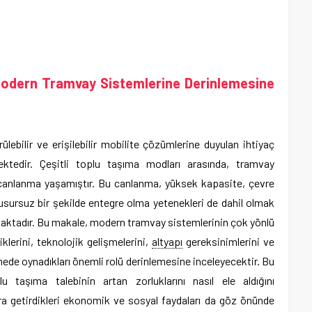
 Modern Tramvay Sistemlerine Derinlemesine
rülebilir ve erişilebilir mobilite çözümlerine duyulan ihtiyaç
mektedir. Çeşitli toplu taşıma modları arasında, tramvay
r canlanma yaşamıştır. Bu canlanma, yüksek kapasite, çevre
usursuz bir şekilde entegre olma yetenekleri de dahil olmak
aktadır. Bu makale, modern tramvay sistemlerinin çok yönlü
klerini, teknolojik gelişmelerini,
altyapı
gereksinimlerini ve
mede oynadıkları önemli rolü derinlemesine inceleyecektir. Bu
plu taşıma talebinin artan zorluklarını nasıl ele aldığını
ra getirdikleri ekonomik ve sosyal faydaları da göz önünde