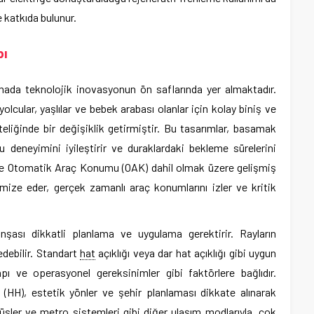
e katkıda bulunur.
pı
mada teknolojik inovasyonun ön saflarında yer almaktadır.
yolcular, yaşlılar ve bebek arabası olanlar için kolay biniş ve
iteliğinde bir değişiklik getirmiştir. Bu tasarımlar, basamak
cu deneyimini iyileştirir ve duraklardaki bekleme sürelerini
) ve Otomatik Araç Konumu (OAK) dahil olmak üzere gelişmiş
imize eder, gerçek zamanlı araç konumlarını izler ve kritik
inşası dikkatli planlama ve uygulama gerektirir. Rayların
edebilir. Standart
hat
açıklığı veya dar hat açıklığı gibi uygun
apı ve operasyonel gereksinimler gibi faktörlere bağlıdır.
(HH), estetik yönler ve şehir planlaması dikkate alınarak
büsler ve metro sistemleri gibi diğer ulaşım modlarıyla, çok