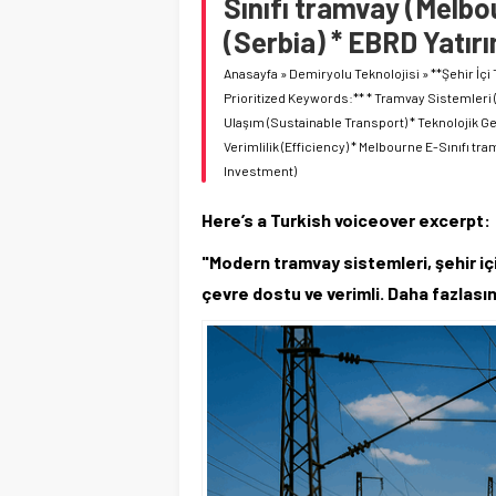
Sınıfı tramvay (Melbo
(Serbia) * EBRD Yatır
Anasayfa
»
Demiryolu Teknolojisi
»
**Şehir İçi
Prioritized Keywords:** * Tramvay Sistemleri (
Ulaşım (Sustainable Transport) * Teknolojik G
Verimlilik (Efficiency) * Melbourne E-Sınıfı t
Investment)
Here’s a Turkish voiceover excerpt:
"Modern tramvay sistemleri, şehir iç
çevre dostu ve verimli. Daha fazlasın