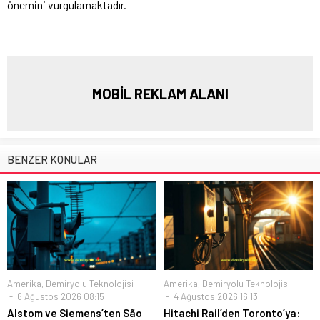
önemini vurgulamaktadır.
MOBİL REKLAM ALANI
BENZER KONULAR
Amerika
,
Demiryolu Teknolojisi
Amerika
,
Demiryolu Teknolojisi
6 Ağustos 2026 08:15
4 Ağustos 2026 16:13
Alstom ve Siemens’ten São
Hitachi Rail’den Toronto’ya: