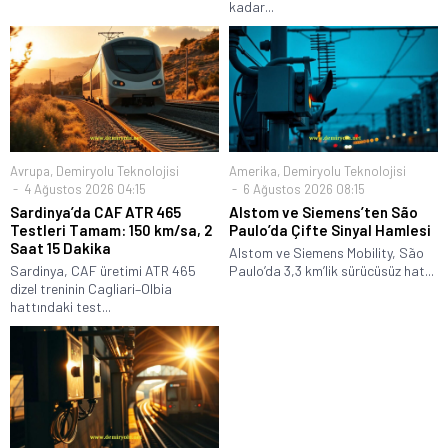
kadar...
Avrupa
,
Demiryolu Teknolojisi
Amerika
,
Demiryolu Teknolojisi
4 Ağustos 2026 04:15
6 Ağustos 2026 08:15
Sardinya’da CAF ATR 465
Alstom ve Siemens’ten São
Testleri Tamam: 150 km/sa, 2
Paulo’da Çifte Sinyal Hamlesi
Saat 15 Dakika
Alstom ve Siemens Mobility, São
Sardinya, CAF üretimi ATR 465
Paulo’da 3,3 km’lik sürücüsüz hat...
dizel treninin Cagliari–Olbia
hattındaki test...