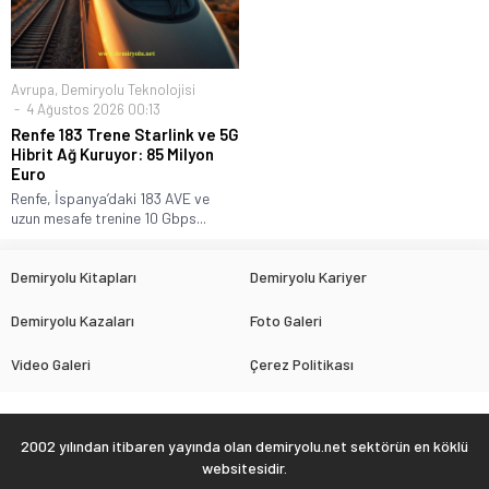
Avrupa
,
Demiryolu Teknolojisi
4 Ağustos 2026 00:13
Renfe 183 Trene Starlink ve 5G
Hibrit Ağ Kuruyor: 85 Milyon
Euro
Renfe, İspanya’daki 183 AVE ve
uzun mesafe trenine 10 Gbps...
Demiryolu Kitapları
Demiryolu Kariyer
Demiryolu Kazaları
Foto Galeri
Video Galeri
Çerez Politikası
2002 yılından itibaren yayında olan demiryolu.net sektörün en köklü
websitesidir.