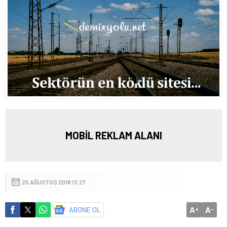
MOBİL REKLAM ALANI
25 AĞUSTOS 2018 13:27
A
A
ABONE OL
+
-