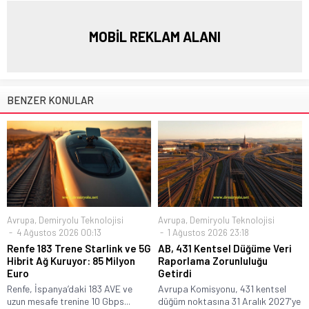
MOBİL REKLAM ALANI
BENZER KONULAR
Avrupa
,
Demiryolu Teknolojisi
Avrupa
,
Demiryolu Teknolojisi
4 Ağustos 2026 00:13
1 Ağustos 2026 23:18
Renfe 183 Trene Starlink ve 5G
AB, 431 Kentsel Düğüme Veri
Hibrit Ağ Kuruyor: 85 Milyon
Raporlama Zorunluluğu
Euro
Getirdi
Renfe, İspanya’daki 183 AVE ve
Avrupa Komisyonu, 431 kentsel
uzun mesafe trenine 10 Gbps...
düğüm noktasına 31 Aralık 2027'ye