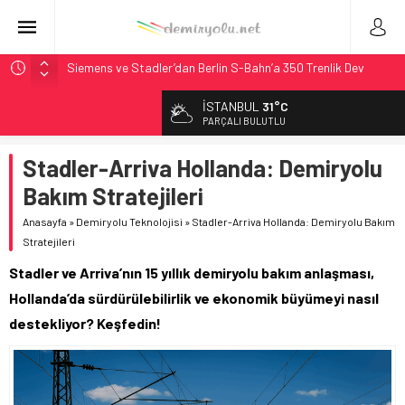
Siemens ve Stadler’dan Berlin S-Bahn’a 350 Trenlik Dev
Sözleşme
İSTANBUL
31°C
Japonya Maglev Onayı: Bütçe 11 Trilyon Yen, Hedef 2036
PARÇALI BULUTLU
Toronto Metrosu’nda Kapasite %40 Artıyor: Hitachi Rail
İmzaladı
Stadler-Arriva Hollanda: Demiryolu
Metrolinx’in 604 Milyon CAD’lik Toronto Uzatmasında Kazı
Bakım Stratejileri
Başladı
Anasayfa
»
Demiryolu Teknolojisi
»
Stadler-Arriva Hollanda: Demiryolu Bakım
Alstom ve Siemens’ten São Paulo’da Çifte Sinyal Hamlesi
Stratejileri
Stadler ve Arriva’nın 15 yıllık demiryolu bakım anlaşması,
Hollanda’da sürdürülebilirlik ve ekonomik büyümeyi nasıl
destekliyor? Keşfedin!