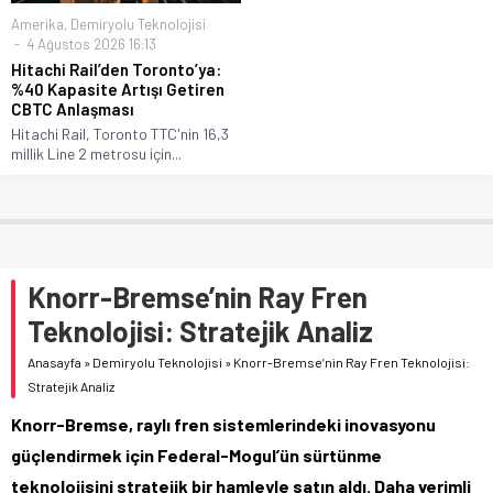
Amerika
,
Demiryolu Teknolojisi
4 Ağustos 2026 16:13
Hitachi Rail’den Toronto’ya:
%40 Kapasite Artışı Getiren
CBTC Anlaşması
Hitachi Rail, Toronto TTC'nin 16,3
millik Line 2 metrosu için...
Knorr-Bremse’nin Ray Fren
Teknolojisi: Stratejik Analiz
Anasayfa
»
Demiryolu Teknolojisi
»
Knorr-Bremse’nin Ray Fren Teknolojisi:
Stratejik Analiz
Knorr-Bremse, raylı fren sistemlerindeki inovasyonu
güçlendirmek için Federal-Mogul’ün sürtünme
teknolojisini stratejik bir hamleyle satın aldı. Daha verimli