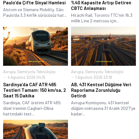
Paulo’da Çifte Sinyal Hamlesi
%40 Kapasite Artışı Getiren
CBTC Anlaşması
Alstom ve Siemens Mobility, São
Paulo’da 3,3 km’lik sürücüsüz hat...
Hitachi Rail, Toronto TTC'nin 16,3
millik Line 2 metrosu için...
Avrupa
,
Demiryolu Teknolojisi
Avrupa
,
Demiryolu Teknolojisi
4 Ağustos 2026 04:15
1 Ağustos 2026 23:18
Sardinya’da CAF ATR 465
AB, 431 Kentsel Düğüme Veri
Testleri Tamam: 150 km/sa, 2
Raporlama Zorunluluğu
Saat 15 Dakika
Getirdi
Sardinya, CAF üretimi ATR 465
Avrupa Komisyonu, 431 kentsel
dizel treninin Cagliari–Olbia
düğüm noktasına 31 Aralık 2027'ye
hattındaki test...
kadar...