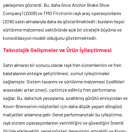
yaklaşımını gösterdi. Bu, daha önce Anchor Brake Shoe
Company’i (2008) ve TMD Friction’ın raylı araç operasyonlarını
(2016) satın almalarıyla daha da gösterilmektedir; bunların hepsi
sürtünme malzemesi sektöründe açık bir stratejik büyüme ve
konsolidasyon modeli olduğunu göstermektedir.
Teknolojik Gelişmeler ve Ürün İyileştirmesi
Satın almanın bir sonucu olarak raylı fren sistemlerinin ve fren
balatalarının entegre geliştirilmesi, somut iyileştirmeler
sağlamıştır. Sistem tasarımı ve sürtünme malzemesi özellikleri
arasındaki artan sinerji, optimize edilmiş fren performansı
sağlar. Bu, daha hızlı yavaşlama, azaltılmış gürültü emisyonları ve
Knorr-Bremse’nin müşterileri için daha düşük yaşam döngüsü
maliyetleri anlamına gelir. Genel performanstaki bu iyileştirme,
raylı sistem operasyonlarının verimliliğini ve güvenliğini önemli
ölçüde etkileyebilir, genel müşteri deneyimini artırabilir ve Knorr-