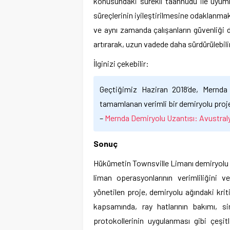
konusundaki sürekli taahhüdü ile uyum
süreçlerinin iyileştirilmesine odaklanmak
ve aynı zamanda çalışanların güvenliği de
artırarak, uzun vadede daha sürdürülebil
İlginizi çekebilir:
Geçtiğimiz Haziran 2018’de, Mernda
tamamlanan verimli bir demiryolu proje
–
Mernda Demiryolu Uzantısı: Avustral
Sonuç
Hükümetin Townsville Limanı demiryolu alt
liman operasyonlarının verimliliğini 
yönetilen proje, demiryolu ağındaki krit
kapsamında, ray hatlarının bakımı, si
protokollerinin uygulanması gibi çeşitl