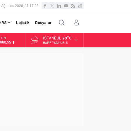
9 Ağustos 2026, 11:17:24
HRS
Lojistik
Dosyalar
İSTANBUL
29°C
LTIN
.660,55
HAFIF YAĞMURLU
İST
3.779,39
OLAR
,7111
URO
5,1881