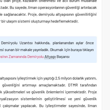
lu olan proje, kazaların önlenmesi ve acil durum müdahale
tadır. Bu sayede, liman operasyonlarının güvenliği artırılacak
 sağlanacaktır. Proje, demiryolu altyapısının güvenilirliğini
ir bir ulaşım sistemi oluşturmayı hedeflemektedir.
 Demiryolu Uzantısı hakkında, planlanandan aylar önce
si sunan bir makale yayınladık. Okumak için buraya tıklayın
ya’nın Zamanında Demiryolu
Altyapı
Başarısı
yapısını iyileştirmek için yaptığı 2.5 milyon dolarlık yatırım,
ve güvenliğini artırmayı amaçlamaktadır. DTMR tarafından
ik yükseltmeleri ve güvenlik önlemlerini içermektedir. Proje
nyalizasyon sistemlerinin geliştirilmesi ve yeni güvenlik
i çalışmalar yapılacak. Bu iyileştirmeler sayesinde, liman