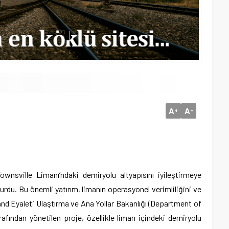
A
A
+
-
wnsville Limanı’ndaki demiryolu altyapısını iyileştirmeye
uyurdu. Bu önemli yatırım, limanın operasyonel verimliliğini ve
and Eyaleti Ulaştırma ve Ana Yollar Bakanlığı (Department of
ından yönetilen proje, özellikle liman içindeki demiryolu