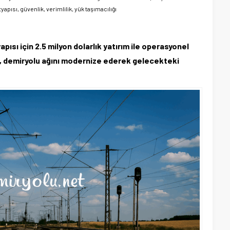
yapısı, güvenlik, verimlilik, yük taşımacılığı
pısı için 2.5 milyon dolarlık yatırım ile operasyonel
roje, demiryolu ağını modernize ederek gelecekteki