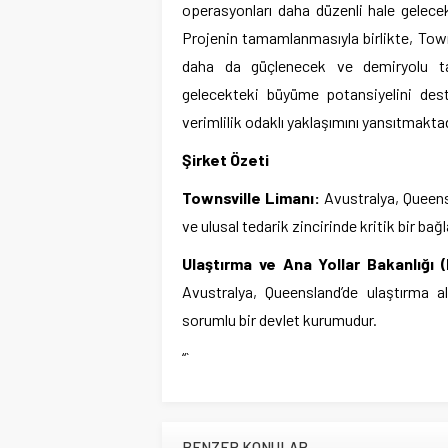
operasyonları daha düzenli hale gelecek
Projenin tamamlanmasıyla birlikte, Towns
daha da güçlenecek ve demiryolu taşım
gelecekteki büyüme potansiyelini des
verimlilik odaklı yaklaşımını yansıtmaktad
Şirket Özeti
Townsville Limanı:
Avustralya, Queens
ve ulusal tedarik zincirinde kritik bir bağ
Ulaştırma ve Ana Yollar Bakanlığı
Avustralya, Queensland’de ulaştırma a
sorumlu bir devlet kurumudur.
“`
BENZER KONULAR