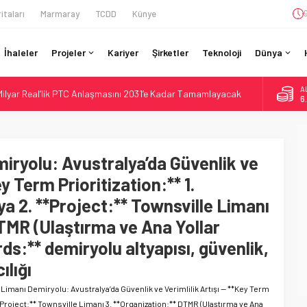
itaları
Marmaray
TCDD
Künye
İhaleler
Projeler
Kariyer
Şirketler
Teknoloji
Dünya
A
 Milyar Real’lik PTC Anlaşmasını 2031’e Kadar Tamamlayacak
6
ı 72,4 Milyon Dolarlık Alt Geçidi Başlattı
B
1
ine İHA Saldırısı: Zamanında Tahliye Faciayı Önledi
gramı: 70. İstasyona Ulaşıldı
iryolu: Avustralya’da Güvenlik ve
D
47
lık Proje Trafik Çilesini Bitiriyor
ey Term Prioritization:** 1.
E
ya 2. **Project:** Townsville Limanı
5
DTMR (Ulaştırma ve Ana Yollar
ds:** demiryolu altyapısı, güvenlik,
ılığı
Limanı Demiryolu: Avustralya’da Güvenlik ve Verimlilik Artışı — **Key Term
 **Project:** Townsville Limanı 3. **Organization:** DTMR (Ulaştırma ve Ana