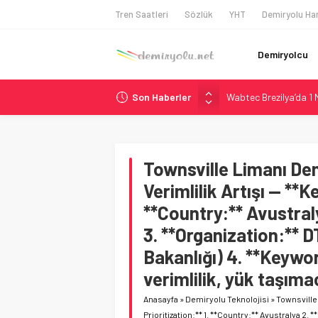
Tren Saatleri
Sözlük
YHT
Demiryolu Har
Demiryolcu
Son Haberler
Wabtec Brezilya’da 1
ABD’de CREATE Program
Ukrayna’da Yolcu Tren
DB Modernizasyon Pro
Townsville Limanı Dem
Utah’ta 31 Milyon Dolar
Verimlilik Artışı — **K
**Country:** Avustral
3. **Organization:** 
Bakanlığı) 4. **Keywor
verimlilik, yük taşımac
Anasayfa
»
Demiryolu Teknolojisi
»
Townsville 
Prioritization:** 1. **Country:** Avustralya 2.