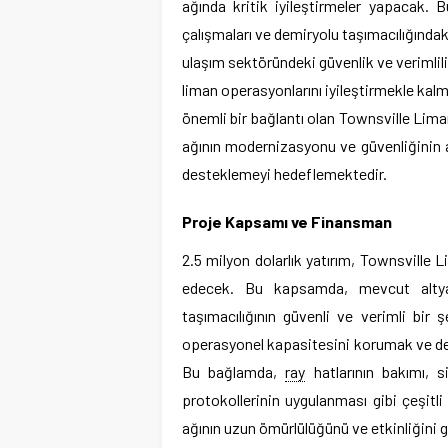
ağında kritik iyileştirmeler yapacak. 
çalışmaları ve demiryolu taşımacılığındaki
ulaşım sektöründeki güvenlik ve verimlili
liman operasyonlarını iyileştirmekle kal
önemli bir bağlantı olan Townsville Liman
ağının modernizasyonu ve güvenliğinin a
desteklemeyi hedeflemektedir.
Proje Kapsamı ve Finansman
2.5 milyon dolarlık yatırım, Townsville 
edecek. Bu kapsamda, mevcut altyapı
taşımacılığının güvenli ve verimli bir 
operasyonel kapasitesini korumak ve demir
Bu bağlamda,
ray
hatlarının bakımı, s
protokollerinin uygulanması gibi çeşitli
ağının uzun ömürlülüğünü ve etkinliğini 