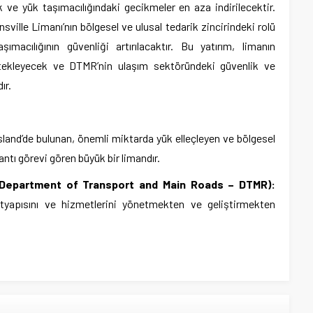
 ve yük taşımacılığındaki gecikmeler en aza indirilecektir.
ville Limanı’nın bölgesel ve ulusal tedarik zincirindeki rolü
acılığının güvenliği artırılacaktır. Bu yatırım, limanın
tekleyecek ve DTMR’nin ulaşım sektöründeki güvenlik ve
ır.
land’de bulunan, önemli miktarda yük elleçleyen ve bölgesel
lantı görevi gören büyük bir limandır.
 (Department of Transport and Main Roads – DTMR):
ltyapısını ve hizmetlerini yönetmekten ve geliştirmekten