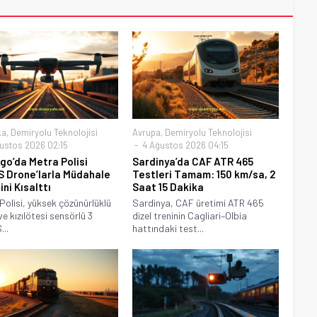
ka
,
Demiryolu Teknolojisi
Avrupa
,
Demiryolu Teknolojisi
ustos 2026 02:15
4 Ağustos 2026 04:15
go’da Metra Polisi
Sardinya’da CAF ATR 465
 Drone’larla Müdahale
Testleri Tamam: 150 km/sa, 2
ni Kısalttı
Saat 15 Dakika
Polisi, yüksek çözünürlüklü
Sardinya, CAF üretimi ATR 465
ve kızılötesi sensörlü 3
dizel treninin Cagliari–Olbia
..
hattındaki test...