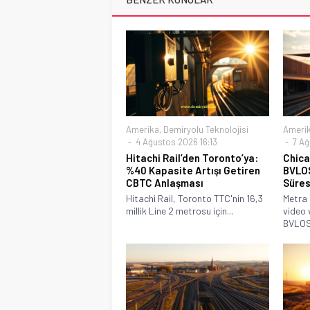
Amerika
,
Demiryolu Teknolojisi
Ameri
4 Ağustos 2026 16:13
7 Ağ
Hitachi Rail’den Toronto’ya:
Chica
%40 Kapasite Artışı Getiren
BVLOS
CBTC Anlaşması
Süresi
Hitachi Rail, Toronto TTC'nin 16,3
Metra 
millik Line 2 metrosu için...
video 
BVLOS.