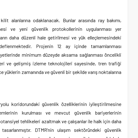
 kilit alanlarına odaklanacak. Bunlar arasında ray bakımı,
ilmesi ve yeni güvenlik protokollerinin uygulanması yer
arın daha düzenli hale getirilmesi ve yük elleçlemesindeki
edeflenmektedir. Projenin 12 ay içinde tamamlanması
liyetlerinde minimum düzeyde aksama sağlanması öncelikli
ri ve gelişmiş izleme teknolojileri sayesinde, tren trafiği
ce yüklerin zamanında ve güvenli bir şekilde varış noktalarına
lu koridorundaki güvenlik özelliklerinin iyileştirilmesine
emlerinin kurulması ve mevcut güvenlik bariyerlerinin
potansiyel tehlikeleri azaltmak ve çalışanlar ile halk için daha
tasarlanmıştır. DTMR’nin ulaşım sektöründeki güvenlik