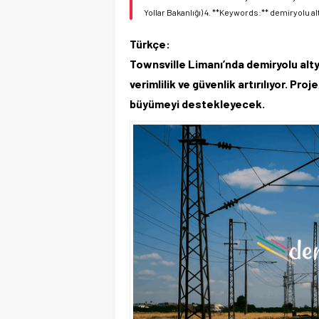
Yollar Bakanlığı) 4. **Keywords:** demiryolu alt
Türkçe:
Townsville Limanı’nda demiryolu altya
verimlilik ve güvenlik artırılıyor. P
büyümeyi destekleyecek.