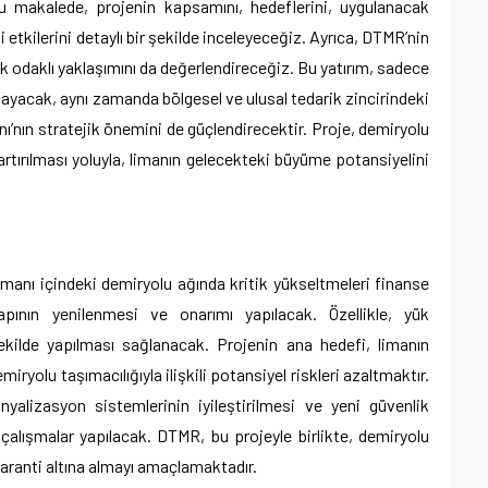
Bu makalede, projenin kapsamını, hedeflerini, uygulanacak
 etkilerini detaylı bir şekilde inceleyeceğiz. Ayrıca, DTMR’nin
k odaklı yaklaşımını da değerlendireceğiz. Bu yatırım, sadece
mayacak, aynı zamanda bölgesel ve ulusal tedarik zincirindeki
ı’nın stratejik önemini de güçlendirecektir. Proje, demiryolu
rtırılması yoluyla, limanın gelecekteki büyüme potansiyelini
Limanı içindeki demiryolu ağında kritik yükseltmeleri finanse
nın yenilenmesi ve onarımı yapılacak. Özellikle, yük
şekilde yapılması sağlanacak. Projenin ana hedefi, limanın
yolu taşımacılığıyla ilişkili potansiyel riskleri azaltmaktır.
inyalizasyon sistemlerinin iyileştirilmesi ve yeni güvenlik
 çalışmalar yapılacak. DTMR, bu projeyle birlikte, demiryolu
garanti altına almayı amaçlamaktadır.