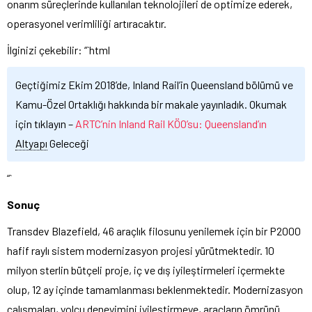
onarım süreçlerinde kullanılan teknolojileri de optimize ederek,
operasyonel verimliliği artıracaktır.
İlginizi çekebilir: “`html
Geçtiğimiz Ekim 2018’de, Inland Rail’in Queensland bölümü ve
Kamu-Özel Ortaklığı hakkında bir makale yayınladık. Okumak
için tıklayın –
ARTC’nin Inland Rail KÖO’su: Queensland’ın
Altyapı
Geleceği
“`
Sonuç
Transdev Blazefield, 46 araçlık filosunu yenilemek için bir P2000
hafif raylı sistem modernizasyon projesi yürütmektedir. 10
milyon sterlin bütçeli proje, iç ve dış iyileştirmeleri içermekte
olup, 12 ay içinde tamamlanması beklenmektedir. Modernizasyon
çalışmaları, yolcu deneyimini iyileştirmeye, araçların ömrünü