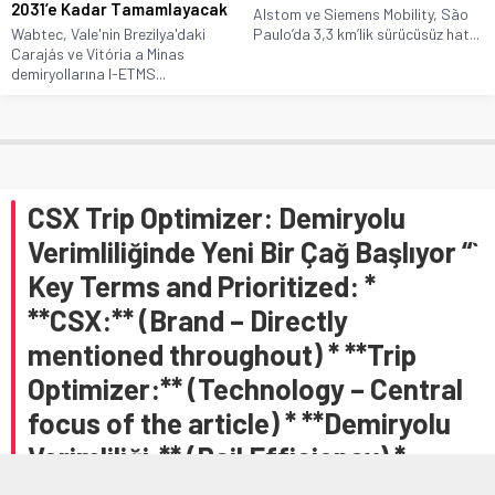
2031’e Kadar Tamamlayacak
Alstom ve Siemens Mobility, São
Wabtec, Vale'nin Brezilya'daki
Paulo’da 3,3 km’lik sürücüsüz hat...
Carajás ve Vitória a Minas
demiryollarına I-ETMS...
CSX Trip Optimizer: Demiryolu
Verimliliğinde Yeni Bir Çağ Başlıyor “`
Key Terms and Prioritized: *
**CSX:** (Brand – Directly
mentioned throughout) * **Trip
Optimizer:** (Technology – Central
focus of the article) * **Demiryolu
Verimliliği:** (Rail Efficiency) *
**Yakıt Verimliliği:** (Fuel