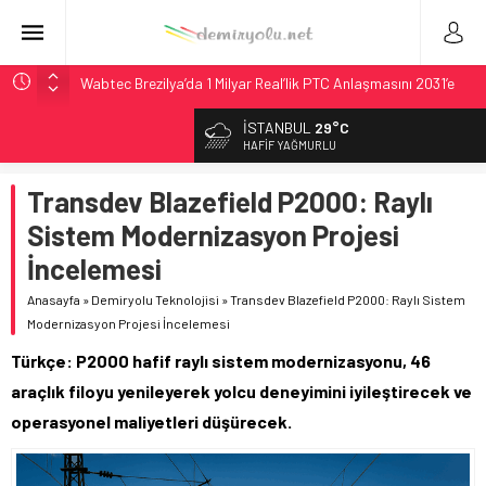
Wabtec Brezilya’da 1 Milyar Real’lik PTC Anlaşmasını 2031’e
Kadar Tamamlayacak
İSTANBUL
29°C
ABD’de CREATE Programı 72,4 Milyon Dolarlık Alt Geçidi
HAFIF YAĞMURLU
Başlattı
Ukrayna’da Yolcu Trenine İHA Saldırısı: Zamanında Tahliye
Transdev Blazefield P2000: Raylı
Faciayı Önledi
Sistem Modernizasyon Projesi
DB Modernizasyon Programı: 70. İstasyona Ulaşıldı
İncelemesi
Utah’ta 31 Milyon Dolarlık Proje Trafik Çilesini Bitiriyor
Anasayfa
»
Demiryolu Teknolojisi
»
Transdev Blazefield P2000: Raylı Sistem
Modernizasyon Projesi İncelemesi
Türkçe: P2000 hafif raylı sistem modernizasyonu, 46
araçlık filoyu yenileyerek yolcu deneyimini iyileştirecek ve
operasyonel maliyetleri düşürecek.