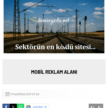
MOBİL REKLAM ALANI
17 HAZIRAN 2017 07:56
A
A
ABONE OL
+
-