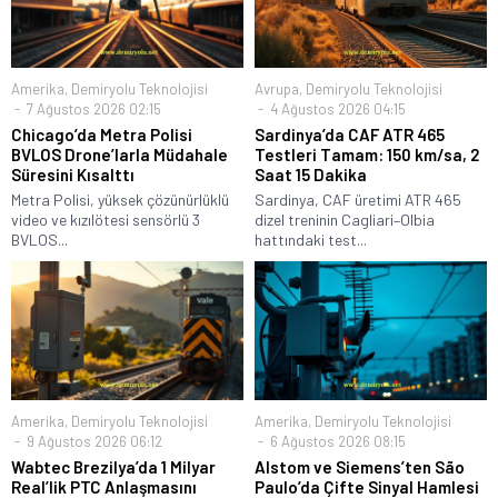
Amerika
,
Demiryolu Teknolojisi
Avrupa
,
Demiryolu Teknolojisi
7 Ağustos 2026 02:15
4 Ağustos 2026 04:15
Chicago’da Metra Polisi
Sardinya’da CAF ATR 465
BVLOS Drone’larla Müdahale
Testleri Tamam: 150 km/sa, 2
Süresini Kısalttı
Saat 15 Dakika
Metra Polisi, yüksek çözünürlüklü
Sardinya, CAF üretimi ATR 465
video ve kızılötesi sensörlü 3
dizel treninin Cagliari–Olbia
BVLOS...
hattındaki test...
Amerika
,
Demiryolu Teknolojisi
Amerika
,
Demiryolu Teknolojisi
9 Ağustos 2026 06:12
6 Ağustos 2026 08:15
Wabtec Brezilya’da 1 Milyar
Alstom ve Siemens’ten São
Real’lik PTC Anlaşmasını
Paulo’da Çifte Sinyal Hamlesi