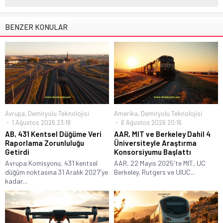
BENZER KONULAR
Avrupa
,
Demiryolu Teknolojisi
Amerika
,
Demiryolu Teknolojisi
1 Ağustos 2026 23:18
6 Ağustos 2026 20:16
AB, 431 Kentsel Düğüme Veri
AAR, MIT ve Berkeley Dahil 4
Raporlama Zorunluluğu
Üniversiteyle Araştırma
Getirdi
Konsorsiyumu Başlattı
Avrupa Komisyonu, 431 kentsel
AAR, 22 Mayıs 2025'te MIT, UC
düğüm noktasına 31 Aralık 2027'ye
Berkeley, Rutgers ve UIUC...
kadar...