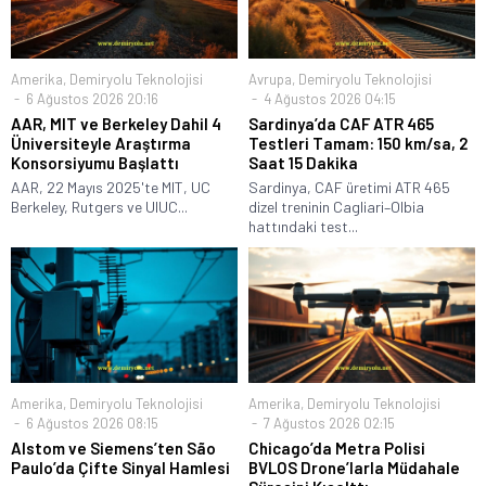
Amerika
,
Demiryolu Teknolojisi
Avrupa
,
Demiryolu Teknolojisi
6 Ağustos 2026 20:16
4 Ağustos 2026 04:15
AAR, MIT ve Berkeley Dahil 4
Sardinya’da CAF ATR 465
Üniversiteyle Araştırma
Testleri Tamam: 150 km/sa, 2
Konsorsiyumu Başlattı
Saat 15 Dakika
AAR, 22 Mayıs 2025'te MIT, UC
Sardinya, CAF üretimi ATR 465
Berkeley, Rutgers ve UIUC...
dizel treninin Cagliari–Olbia
hattındaki test...
Amerika
,
Demiryolu Teknolojisi
Amerika
,
Demiryolu Teknolojisi
6 Ağustos 2026 08:15
7 Ağustos 2026 02:15
Alstom ve Siemens’ten São
Chicago’da Metra Polisi
Paulo’da Çifte Sinyal Hamlesi
BVLOS Drone’larla Müdahale