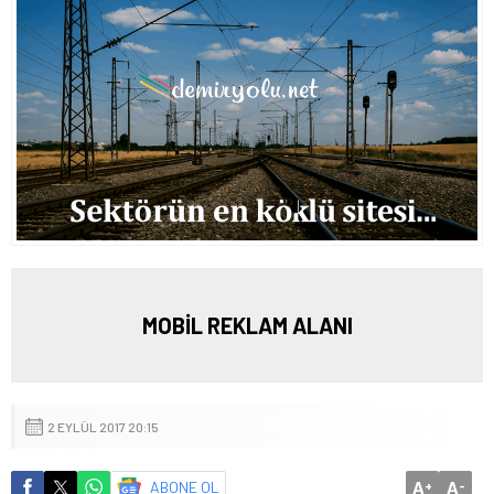
MOBİL REKLAM ALANI
2 EYLÜL 2017 20:15
A
A
ABONE OL
+
-