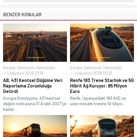
BENZER KONULAR
Avrupa
,
Demiryolu Teknolojisi
Avrupa
,
Demiryolu Teknolojisi
1 Ağustos 2026 23:18
4 Ağustos 2026 00:13
AB, 431 Kentsel Düğüme Veri
Renfe 183 Trene Starlink ve 5G
Raporlama Zorunluluğu
Hibrit Ağ Kuruyor: 85 Milyon
Getirdi
Euro
Avrupa Komisyonu, 431 kentsel
Renfe, İspanya’daki 183 AVE ve
düğüm noktasına 31 Aralık 2027'ye
uzun mesafe trenine 10 Gbps...
kadar...