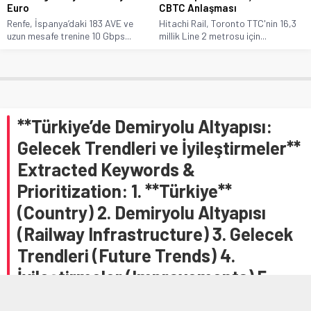
Euro
CBTC Anlaşması
Renfe, İspanya’daki 183 AVE ve
Hitachi Rail, Toronto TTC'nin 16,3
uzun mesafe trenine 10 Gbps...
millik Line 2 metrosu için...
**Türkiye’de Demiryolu Altyapısı:
Gelecek Trendleri ve İyileştirmeler**
Extracted Keywords &
Prioritization: 1. **Türkiye**
(Country) 2. Demiryolu Altyapısı
(Railway Infrastructure) 3. Gelecek
Trendleri (Future Trends) 4.
İyileştirmeler (Improvements) 5.
YHT (High-Speed Rail – although not