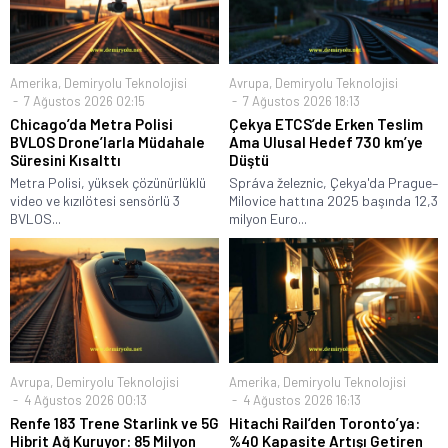
Amerika
,
Demiryolu Teknolojisi
Avrupa
,
Demiryolu Teknolojisi
7 Ağustos 2026 02:15
7 Ağustos 2026 18:13
Chicago’da Metra Polisi
Çekya ETCS’de Erken Teslim
BVLOS Drone’larla Müdahale
Ama Ulusal Hedef 730 km’ye
Süresini Kısalttı
Düştü
Metra Polisi, yüksek çözünürlüklü
Správa železnic, Çekya'da Prague–
video ve kızılötesi sensörlü 3
Milovice hattına 2025 başında 12,3
BVLOS...
milyon Euro...
Avrupa
,
Demiryolu Teknolojisi
Amerika
,
Demiryolu Teknolojisi
4 Ağustos 2026 00:13
4 Ağustos 2026 16:13
Renfe 183 Trene Starlink ve 5G
Hitachi Rail’den Toronto’ya:
Hibrit Ağ Kuruyor: 85 Milyon
%40 Kapasite Artışı Getiren