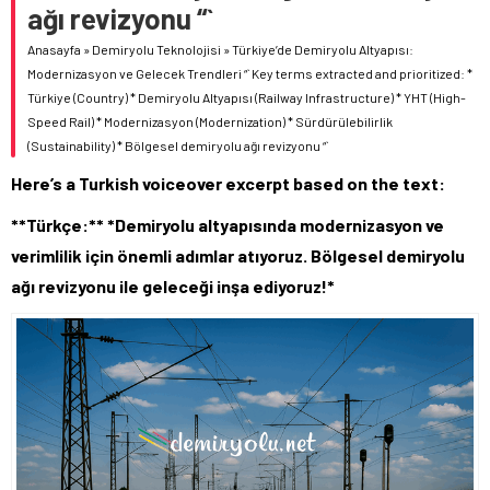
ağı revizyonu “`
Anasayfa
»
Demiryolu Teknolojisi
»
Türkiye’de Demiryolu Altyapısı:
Modernizasyon ve Gelecek Trendleri “` Key terms extracted and prioritized: *
Türkiye (Country) * Demiryolu Altyapısı (Railway Infrastructure) * YHT (High-
Speed Rail) * Modernizasyon (Modernization) * Sürdürülebilirlik
(Sustainability) * Bölgesel demiryolu ağı revizyonu “`
Here’s a Turkish voiceover excerpt based on the text:
**Türkçe:** *Demiryolu altyapısında modernizasyon ve
verimlilik için önemli adımlar atıyoruz. Bölgesel demiryolu
ağı revizyonu ile geleceği inşa ediyoruz!*