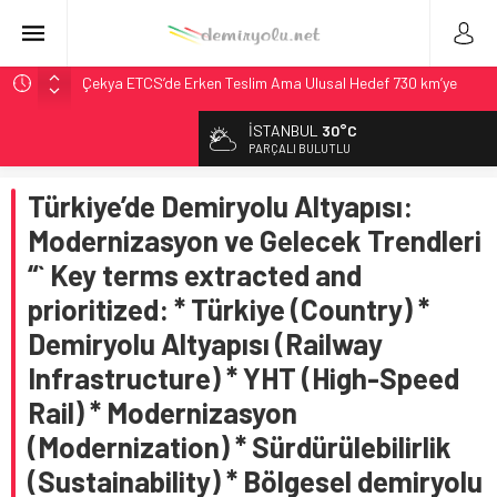
Çekya ETCS’de Erken Teslim Ama Ulusal Hedef 730 km’ye
Düştü
İSTANBUL
30°C
České dráhy 101 Yaşındaki Buharlıyı Šumava Seferlerine
PARÇALI BULUTLU
Çıkarıyor
Brescia 426 Milyon Euro’luk Tramvay İnşaatına Başladı
Türkiye’de Demiryolu Altyapısı:
Northern Railway Doğruladı: 308 Bin Rupiye Özel Vagonda
Modernizasyon ve Gelecek Trendleri
Puja
“` Key terms extracted and
Madrid Atocha’da 56 Milyon Euro’luk Yenileme: Sol Tüneli
prioritized: * Türkiye (Country) *
%33 Kapasite Artışı
Demiryolu Altyapısı (Railway
Infrastructure) * YHT (High-Speed
Rail) * Modernizasyon
(Modernization) * Sürdürülebilirlik
(Sustainability) * Bölgesel demiryolu