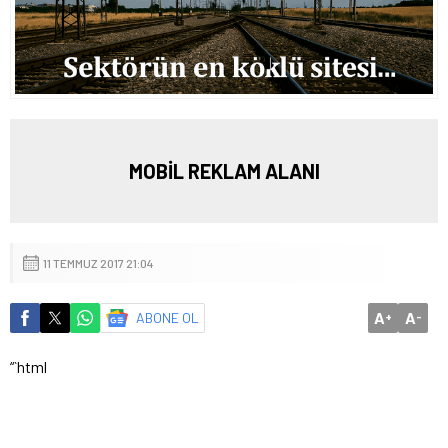
MOBİL REKLAM ALANI
11 TEMMUZ 2017 21:04
A
A
ABONE OL
+
-
“`html