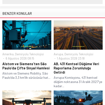
BENZER KONULAR
Amerika
,
Demiryolu Teknolojisi
Avrupa
,
Demiryolu Teknolojisi
6 Ağustos 2026 08:15
1 Ağustos 2026 23:18
Alstom ve Siemens’ten São
AB, 431 Kentsel Düğüme Veri
Paulo’da Çifte Sinyal Hamlesi
Raporlama Zorunluluğu
Getirdi
Alstom ve Siemens Mobility, São
Paulo’da 3,3 km’lik sürücüsüz hat...
Avrupa Komisyonu, 431 kentsel
düğüm noktasına 31 Aralık 2027'ye
kadar...