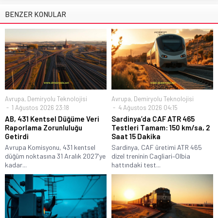
BENZER KONULAR
Avrupa
,
Demiryolu Teknolojisi
Avrupa
,
Demiryolu Teknolojisi
1 Ağustos 2026 23:18
4 Ağustos 2026 04:15
AB, 431 Kentsel Düğüme Veri
Sardinya’da CAF ATR 465
Raporlama Zorunluluğu
Testleri Tamam: 150 km/sa, 2
Getirdi
Saat 15 Dakika
Avrupa Komisyonu, 431 kentsel
Sardinya, CAF üretimi ATR 465
düğüm noktasına 31 Aralık 2027'ye
dizel treninin Cagliari–Olbia
kadar...
hattındaki test...