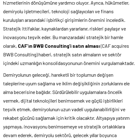
hizmetlerinin dönüşümüne yardımcı oluyor. Ayrıca, hükümetler,
demiryolu işletmecileri, teknoloji sağlayıcıları ve finans
kuruluşları arasındaki işbirlikçi girişimlerin önemini inceledik.
Stratejik ittifaklar, kaynaklardan yararlanır, riskleri paylaşır ve
inovasyonu teşvik eder. Bu manzaradaki stratejik bir hamle
olarak,
CAF’ın BWB Consulting’i satın alması
(CAF acquires
BWB Consulting) haberi, stratejik satın almaların ve sektör
içindeki uzmanlığın konsolidasyonunun önemini vurgulamaktadır.
Demiryolunun geleceği, hareketli bir toplumun değişen
taleplerine uyum sağlama ve iklim değişikliğinin zorluklarını ele
alma becerisine bağlıdır. Sürdürülebilir uygulamalara öncelik
vermek, dijital teknolojileri benimsemek ve güçlü işbirlikleri
teşvik etmek, demiryolunun uzun vadeli uygulanabilirliğini ve
rekabet gücünü sağlamak için kritik olacaktır. Altyapıya yatırım
yapmaya, inovasyonu benimsemeye ve stratejik ortaklıklara
devam ederek, demiryolu sektörü, gelecek yıllar boyunca