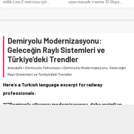
millik Line 2 metrosu için...
uzun mesafe trenine 10 Gbps...
Demiryolu Modernizasyonu:
Geleceğin Raylı Sistemleri ve
Türkiye’deki Trendler
Anasayfa
»
Demiryolu Teknolojisi
»
Demiryolu Modernizasyonu: Geleceğin
Raylı Sistemleri ve Türkiye’deki Trendler
Here’s a Turkish language excerpt for railway
professionals:
**"Demiryolu altyapısı modernizasyonu, daha verimli ve
güvenli bir gelecek inşa ediyor. Gelişmiş teknolojilerle
rayları güçlendiriyoruz, operasyonları optimize ediyoruz!**