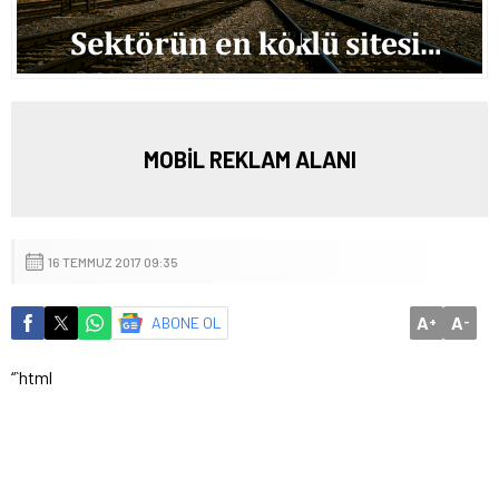
MOBİL REKLAM ALANI
16 TEMMUZ 2017 09:35
A
A
ABONE OL
+
-
“`html