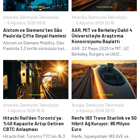
Amerika
,
Demiryolu Teknolojisi
Amerika
,
Demiryolu Teknolojisi
6 Ağustos 2026 08:15
6 Ağustos 2026 20:16
Alstom ve Siemens’ten São
AAR, MIT ve Berkeley Dahil 4
Paulo’da Çifte Sinyal Hamlesi
Üniversiteyle Araştırma
Konsorsiyumu Başlattı
Alstom ve Siemens Mobility, São
Paulo’da 3,3 km’lik sürücüsüz hat...
AAR, 22 Mayıs 2025'te MIT, UC
Berkeley, Rutgers ve UIUC...
Amerika
,
Demiryolu Teknolojisi
Avrupa
,
Demiryolu Teknolojisi
4 Ağustos 2026 16:13
4 Ağustos 2026 00:13
Hitachi Rail’den Toronto’ya:
Renfe 183 Trene Starlink ve 5G
%40 Kapasite Artışı Getiren
Hibrit Ağ Kuruyor: 85 Milyon
CBTC Anlaşması
Euro
Hitachi Rail, Toronto TTC'nin 16,3
Renfe, İspanya’daki 183 AVE ve