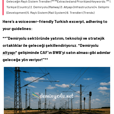
Geleceğin Raylı Sistem Trendleri** **Extracted and Prioritized Keywords:** 1.
Türkiye (Country) 2. Demiryolu (Railway) 3. Altyapı (Infrastructure) 4. Gelişimi
(Development) 5. Raylı Sistem (Rail System) 6. Trendleri (Trends)
Here’s a voiceover-friendly Turkish excerpt, adhering to
your guidelines:
**"Demiryolu sektöründe yatırım, teknoloji ve stratejik
ortaklıklar ile geleceği şekillendiriyoruz. *Demiryolu
altyapı
* gelişiminde CAF’ın BWB’yi satın alması gibi adımlar
geleceğe yön veriyor!"**