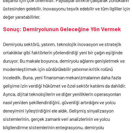
başarısı için çok önemlidir. Paydaşlar birlikte çalışarak zorlukların
üstesinden gelebilir, inovasyonu teşvik edebilir ve tüm ilgililer için
değer yaratabilirler.
Sonuç: Demiryolunun Geleceğine Yön Vermek
Demiryolu sektörü, yatırım, teknolojik inovasyon ve stratejik
ortaklıklar gibi faktörlerin yönlendirdiği yeni bir çağın eşiğinde
duruyor. Bu makale boyunca, demiryolu ağlarını genişletmek ve
modernleştirmek için sürdürülebilir yatırımın kritik rolünü
inceledik. Buna, yeni finansman mekanizmalarının daha fazla
gelişime izin verdiği hükümet ve özel sektör katılımı da dahildir.
Ayrıca, dijital teknolojilerin ve diğer yeniliklerin operasyonları
nasıl yeniden şekillendirdiğini, güvenliği artırdığını ve yolcu
deneyimini iyileştirdiğini ele aldık. Gelişmiş sinyalizasyon
sistemlerinin, gerçek zamanlı veri analizlerinin ve yolcu
bilgilendirme sistemlerinin entegrasyonu, demiryolu