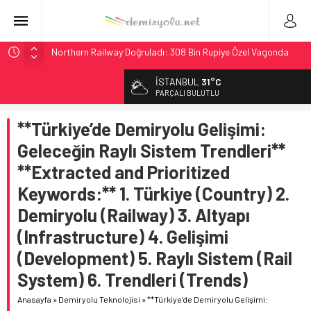
Northern Railway Doğruladı: 308 Bin Rupiye Özel Vagonda
Puja
İSTANBUL
31°C
Chicago’da Metra Polisi BVLOS Drone’larla Müdahale
PARÇALI BULUTLU
Süresini Kısalttı
NJ Transit’ten Tarihi Bütçe: 46 Yılın Rekoru Onaylandı
**Türkiye’de Demiryolu Gelişimi:
Rocky Mountain, Güneş Enerjili Tesisten İlk Rayı Sevk Etti
Geleceğin Raylı Sistem Trendleri**
Brescia 426 Milyon Euro’luk Tramvay İnşaatına Başladı
**Extracted and Prioritized
Keywords:** 1. Türkiye (Country) 2.
Demiryolu (Railway) 3. Altyapı
(Infrastructure) 4. Gelişimi
(Development) 5. Raylı Sistem (Rail
System) 6. Trendleri (Trends)
Anasayfa
»
Demiryolu Teknolojisi
»
**Türkiye’de Demiryolu Gelişimi: