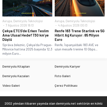
Avrupa
,
Demiryolu Teknolojisi
Avrupa
,
Demiryolu Teknolojisi
7 Ağustos 2026 18:13
4 Ağustos 2026 00:13
Çekya ETCS’de Erken Teslim
Renfe 183 Trene Starlink ve 5G
Ama Ulusal Hedef 730 km’ye
Hibrit Ağ Kuruyor: 85 Milyon
Düştü
Euro
Správa železnic, Çekya'da Prague–
Renfe, İspanya’daki 183 AVE ve
Milovice hattına 2025 başında 12,3
uzun mesafe trenine 10 Gbps...
milyon Euro...
Demiryolu Kitapları
Demiryolu Kariyer
Demiryolu Kazaları
Foto Galeri
Video Galeri
Çerez Politikası
2002 yılından itibaren yayında olan demiryolu.net sektörün en köklü