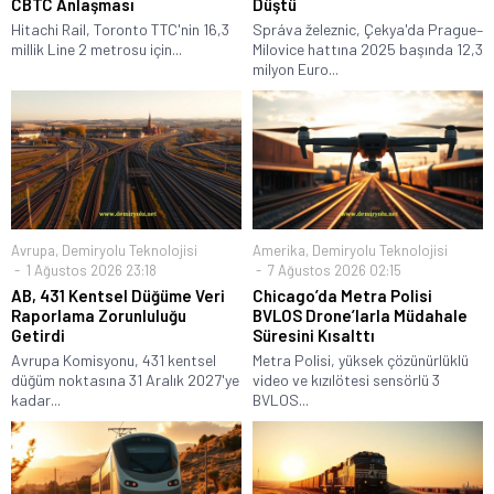
CBTC Anlaşması
Düştü
Hitachi Rail, Toronto TTC'nin 16,3
Správa železnic, Çekya'da Prague–
millik Line 2 metrosu için...
Milovice hattına 2025 başında 12,3
milyon Euro...
Avrupa
,
Demiryolu Teknolojisi
Amerika
,
Demiryolu Teknolojisi
1 Ağustos 2026 23:18
7 Ağustos 2026 02:15
AB, 431 Kentsel Düğüme Veri
Chicago’da Metra Polisi
Raporlama Zorunluluğu
BVLOS Drone’larla Müdahale
Getirdi
Süresini Kısalttı
Avrupa Komisyonu, 431 kentsel
Metra Polisi, yüksek çözünürlüklü
düğüm noktasına 31 Aralık 2027'ye
video ve kızılötesi sensörlü 3
kadar...
BVLOS...