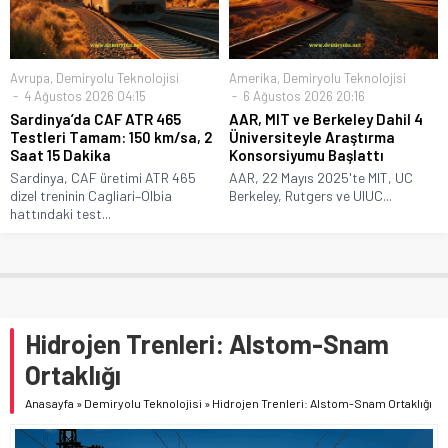
Avrupa
,
Demiryolu Teknolojisi
Amerika
,
Demiryolu Teknolojisi
4 Ağustos 2026 04:15
6 Ağustos 2026 20:16
Sardinya’da CAF ATR 465
AAR, MIT ve Berkeley Dahil 4
Testleri Tamam: 150 km/sa, 2
Üniversiteyle Araştırma
Saat 15 Dakika
Konsorsiyumu Başlattı
Sardinya, CAF üretimi ATR 465
AAR, 22 Mayıs 2025'te MIT, UC
dizel treninin Cagliari–Olbia
Berkeley, Rutgers ve UIUC...
hattındaki test...
Hidrojen Trenleri: Alstom-Snam
Ortaklığı
Anasayfa
»
Demiryolu Teknolojisi
»
Hidrojen Trenleri: Alstom-Snam Ortaklığı