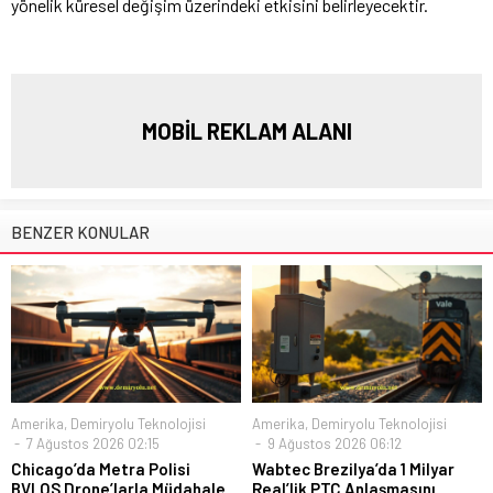
yönelik küresel değişim üzerindeki etkisini belirleyecektir.
MOBİL REKLAM ALANI
BENZER KONULAR
Amerika
,
Demiryolu Teknolojisi
Amerika
,
Demiryolu Teknolojisi
7 Ağustos 2026 02:15
9 Ağustos 2026 06:12
Chicago’da Metra Polisi
Wabtec Brezilya’da 1 Milyar
BVLOS Drone’larla Müdahale
Real’lik PTC Anlaşmasını