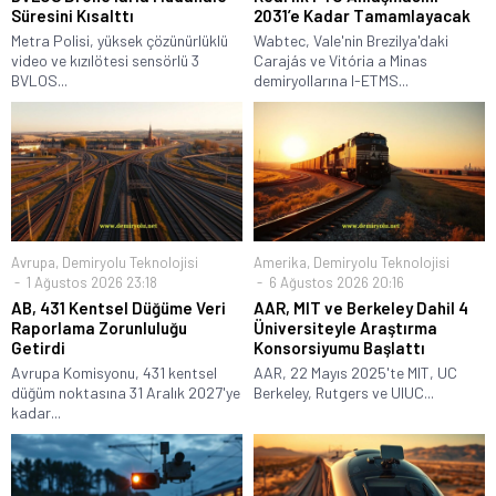
Süresini Kısalttı
2031’e Kadar Tamamlayacak
Metra Polisi, yüksek çözünürlüklü
Wabtec, Vale'nin Brezilya'daki
video ve kızılötesi sensörlü 3
Carajás ve Vitória a Minas
BVLOS...
demiryollarına I-ETMS...
Avrupa
,
Demiryolu Teknolojisi
Amerika
,
Demiryolu Teknolojisi
1 Ağustos 2026 23:18
6 Ağustos 2026 20:16
AB, 431 Kentsel Düğüme Veri
AAR, MIT ve Berkeley Dahil 4
Raporlama Zorunluluğu
Üniversiteyle Araştırma
Getirdi
Konsorsiyumu Başlattı
Avrupa Komisyonu, 431 kentsel
AAR, 22 Mayıs 2025'te MIT, UC
düğüm noktasına 31 Aralık 2027'ye
Berkeley, Rutgers ve UIUC...
kadar...