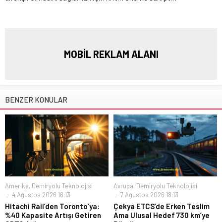
MOBİL REKLAM ALANI
BENZER KONULAR
Amerika
,
Demiryolu Teknolojisi
Avrupa
,
Demiryolu Teknolojisi
4 Ağustos 2026 16:13
7 Ağustos 2026 18:13
Hitachi Rail’den Toronto’ya:
Çekya ETCS’de Erken Teslim
%40 Kapasite Artışı Getiren
Ama Ulusal Hedef 730 km’ye