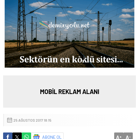
MOBİL REKLAM ALANI
25 AĞUSTOS 2017 18:15
A
A
ABONE OL
+
-