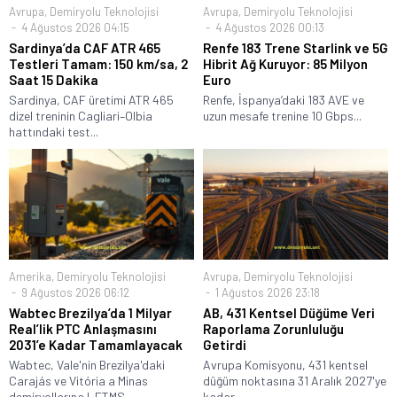
Avrupa
,
Demiryolu Teknolojisi
Avrupa
,
Demiryolu Teknolojisi
4 Ağustos 2026 04:15
4 Ağustos 2026 00:13
Sardinya’da CAF ATR 465
Renfe 183 Trene Starlink ve 5G
Testleri Tamam: 150 km/sa, 2
Hibrit Ağ Kuruyor: 85 Milyon
Saat 15 Dakika
Euro
Sardinya, CAF üretimi ATR 465
Renfe, İspanya’daki 183 AVE ve
dizel treninin Cagliari–Olbia
uzun mesafe trenine 10 Gbps...
hattındaki test...
Amerika
,
Demiryolu Teknolojisi
Avrupa
,
Demiryolu Teknolojisi
9 Ağustos 2026 06:12
1 Ağustos 2026 23:18
Wabtec Brezilya’da 1 Milyar
AB, 431 Kentsel Düğüme Veri
Real’lik PTC Anlaşmasını
Raporlama Zorunluluğu
2031’e Kadar Tamamlayacak
Getirdi
Wabtec, Vale'nin Brezilya'daki
Avrupa Komisyonu, 431 kentsel
Carajás ve Vitória a Minas
düğüm noktasına 31 Aralık 2027'ye
demiryollarına I-ETMS...
kadar...