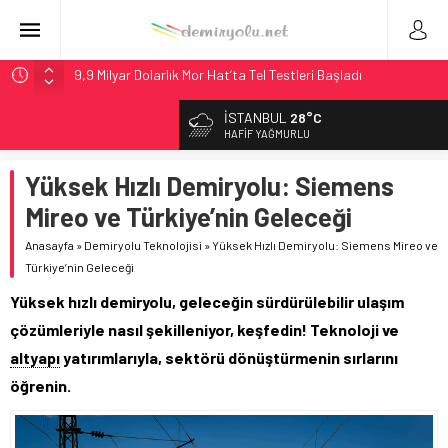
9,9 Milyar Dolarlık Mor Hat’ta Tel Testleri Başladı
Utah’ta 31 Milyon Dolarlık Proje Trafik Çilesini Bitiriyor
İSTANBUL
28°C
Wabtec Brezilya’da 1 Milyar Real’lik PTC Anlaşmasını 2031’e
HAFIF YAĞMURLU
Kadar Tamamlayacak
Yüksek Hızlı Demiryolu: Siemens
ABD’de CREATE Programı 72,4 Milyon Dolarlık Alt Geçidi
Başlattı
Mireo ve Türkiye’nin Geleceği
Stadler, Austin’e 21 CITYLINK Hafif Raylı Aracı Tedarik
Anasayfa
»
Demiryolu Teknolojisi
»
Yüksek Hızlı Demiryolu: Siemens Mireo ve
Edecek
Türkiye’nin Geleceği
Yüksek hızlı demiryolu, geleceğin sürdürülebilir ulaşım
çözümleriyle nasıl şekilleniyor, keşfedin! Teknoloji ve
altyapı
yatırımlarıyla, sektörü dönüştürmenin sırlarını
öğrenin.