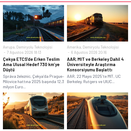
Avrupa
,
Demiryolu Teknolojisi
Amerika
,
Demiryolu Teknolojisi
7 Ağustos 2026 18:13
6 Ağustos 2026 20:16
Çekya ETCS’de Erken Teslim
AAR, MIT ve Berkeley Dahil 4
Ama Ulusal Hedef 730 km’ye
Üniversiteyle Araştırma
Düştü
Konsorsiyumu Başlattı
Správa železnic, Çekya'da Prague–
AAR, 22 Mayıs 2025'te MIT, UC
Milovice hattına 2025 başında 12,3
Berkeley, Rutgers ve UIUC...
milyon Euro...