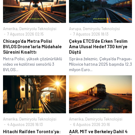
Amerika
,
Demiryolu Teknolojisi
Avrupa
,
Demiryolu Teknolojisi
7 Ağustos 2026 02:15
7 Ağustos 2026 18:13
Chicago’da Metra Polisi
Çekya ETCS’de Erken Teslim
BVLOS Drone’larla Müdahale
Ama Ulusal Hedef 730 km’ye
Süresini Kısalttı
Düştü
Metra Polisi, yüksek çözünürlüklü
Správa železnic, Çekya'da Prague–
video ve kızılötesi sensörlü 3
Milovice hattına 2025 başında 12,3
BVLOS...
milyon Euro...
Amerika
,
Demiryolu Teknolojisi
Amerika
,
Demiryolu Teknolojisi
4 Ağustos 2026 16:13
6 Ağustos 2026 20:16
Hitachi Rail’den Toronto’ya:
AAR, MIT ve Berkeley Dahil 4