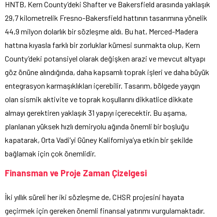
HNTB, Kern County’deki Shafter ve Bakersfield arasında yaklaşık
29,7 kilometrelik Fresno-Bakersfield hattının tasarımına yönelik
44,9 milyon dolarlık bir sözleşme aldı. Bu hat, Merced-Madera
hattına kıyasla farklı bir zorluklar kümesi sunmakta olup, Kern
County’deki potansiyel olarak değişken arazi ve mevcut altyapı
göz önüne alındığında, daha kapsamlı toprak işleri ve daha büyük
entegrasyon karmaşıklıkları içerebilir. Tasarım, bölgede yaygın
olan sismik aktivite ve toprak koşullarını dikkatlice dikkate
almayı gerektiren yaklaşık 31 yapıyı içerecektir. Bu aşama,
planlanan yüksek hızlı demiryolu ağında önemli bir boşluğu
kapatarak, Orta Vadi’yi Güney Kaliforniya’ya etkin bir şekilde
bağlamak için çok önemlidir.
Finansman ve Proje Zaman Çizelgesi
İki yıllık süreli her iki sözleşme de, CHSR projesini hayata
geçirmek için gereken önemli finansal yatırımı vurgulamaktadır.