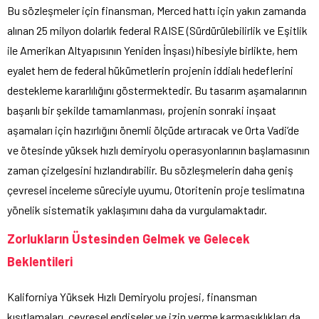
Bu sözleşmeler için finansman, Merced hattı için yakın zamanda
alınan 25 milyon dolarlık federal RAISE (Sürdürülebilirlik ve Eşitlik
ile Amerikan Altyapısının Yeniden İnşası) hibesiyle birlikte, hem
eyalet hem de federal hükümetlerin projenin iddialı hedeflerini
destekleme kararlılığını göstermektedir. Bu tasarım aşamalarının
başarılı bir şekilde tamamlanması, projenin sonraki inşaat
aşamaları için hazırlığını önemli ölçüde artıracak ve Orta Vadi’de
ve ötesinde yüksek hızlı demiryolu operasyonlarının başlamasının
zaman çizelgesini hızlandırabilir. Bu sözleşmelerin daha geniş
çevresel inceleme süreciyle uyumu, Otoritenin proje teslimatına
yönelik sistematik yaklaşımını daha da vurgulamaktadır.
Zorlukların Üstesinden Gelmek ve Gelecek
Beklentileri
Kaliforniya Yüksek Hızlı Demiryolu projesi, finansman
kısıtlamaları, çevresel endişeler ve izin verme karmaşıklıkları da