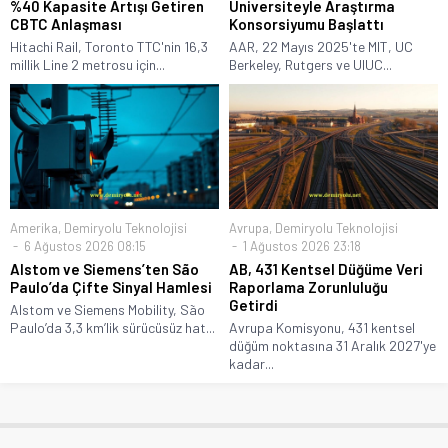
%40 Kapasite Artışı Getiren
Üniversiteyle Araştırma
CBTC Anlaşması
Konsorsiyumu Başlattı
Hitachi Rail, Toronto TTC'nin 16,3
AAR, 22 Mayıs 2025'te MIT, UC
millik Line 2 metrosu için...
Berkeley, Rutgers ve UIUC...
Amerika
,
Demiryolu Teknolojisi
Avrupa
,
Demiryolu Teknolojisi
6 Ağustos 2026 08:15
1 Ağustos 2026 23:18
Alstom ve Siemens’ten São
AB, 431 Kentsel Düğüme Veri
Paulo’da Çifte Sinyal Hamlesi
Raporlama Zorunluluğu
Getirdi
Alstom ve Siemens Mobility, São
Paulo’da 3,3 km’lik sürücüsüz hat...
Avrupa Komisyonu, 431 kentsel
düğüm noktasına 31 Aralık 2027'ye
kadar...