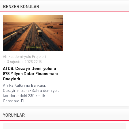
BENZER KONULAR
Afrika
,
Demiryolu Projeleri
3 Ağustos 2026 22:15
AfDB, Cezayir Demiryoluna
878 Milyon Dolar Finansmanı
Onayladı
Afrika Kalkınma Bankası,
Cezayir'in trans-Sahra demiryolu
koridorundaki 230 km'lik
Ghardaïa–El...
YORUMLAR