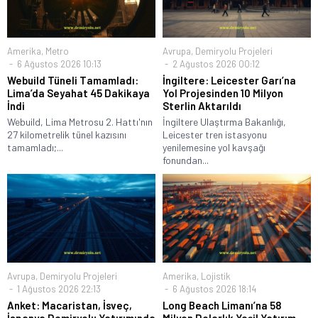
Amerika
,
Metro
Avrupa
,
Demiryolu Projeleri
6 Ağustos 2026 10:13
2 Ağustos 2026 00:12
Webuild Tüneli Tamamladı:
İngiltere: Leicester Garı’na
Lima’da Seyahat 45 Dakikaya
Yol Projesinden 10 Milyon
İndi
Sterlin Aktarıldı
Webuild, Lima Metrosu 2. Hattı'nın
İngiltere Ulaştırma Bakanlığı,
27 kilometrelik tünel kazısını
Leicester tren istasyonu
tamamladı;...
yenilemesine yol kavşağı
fonundan...
Avrupa
,
Demiryolu Projeleri
Amerika
,
Lojistik
1 Ağustos 2026 22:13
6 Ağustos 2026 18:14
Anket: Macaristan, İsveç,
Long Beach Limanı’na 58
İspanya Demiryolu Yatırımında
Milyon Dolarlık Yeşil Yatırım