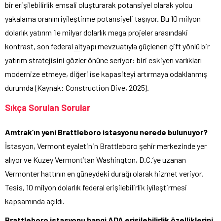
bir erişilebilirlik emsali oluşturarak potansiyel olarak yolcu
yakalama oranını iyileştirme potansiyeli taşıyor. Bu 10 milyon
dolarlık yatırım ile milyar dolarlık mega projeler arasındaki
kontrast, son federal
altyapı
mevzuatıyla güçlenen çift yönlü bir
yatırım stratejisini gözler önüne seriyor: biri eskiyen varlıkları
modernize etmeye, diğeri ise kapasiteyi artırmaya odaklanmış
durumda (Kaynak: Construction Dive, 2025).
Sıkça Sorulan Sorular
Amtrak’ın yeni Brattleboro istasyonu nerede bulunuyor?
İstasyon, Vermont eyaletinin Brattleboro şehir merkezinde yer
alıyor ve Kuzey Vermont’tan Washington, D.C.’ye uzanan
Vermonter hattının en güneydeki durağı olarak hizmet veriyor.
Tesis, 10 milyon dolarlık federal erişilebilirlik iyileştirmesi
kapsamında açıldı.
Brattleboro istasyonu hangi ADA erişilebilirlik özelliklerini