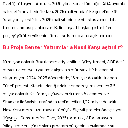
özelliğini taşıyor. Amtrak, 2030 yılına kadar tüm ağını ADA uyumlu
hale getirmeyi hedeflerken, 2025 mali yılında ülke genelinde 19
istasyon iyileştirildi; 2026 mali yılı için ise 50 istasyonun daha
tamamlanması planlanıyor. Belirli inşaat başlangıç tarihi ve
projeyi yürüten
yüklenici
firma ise kamuoyuna açıklanmadı.
Bu Proje Benzer Yatırımlarla Nasıl Karşılaştırılır?
10 milyon dolarlık Brattleboro erişilebilirlik iyileştirmesi, ABD’deki
mevcut demiryolu yatırım dalgasının mütevazı bir bileşenini
oluşturuyor. 2024-2025 döneminde, 16 milyar dolarlık Hudson
Tüneli projesi, Kiewit liderliğindeki konsorsiyuma verilen 3,5
milyar dolarlık Kaliforniya yüksek hızlı tren sözleşmesi ve
Skanska ile Walsh tarafından teslim edilen 1,02 milyar dolarlık
New York metro uzatması gibi büyük ölçekli projeler öne çıkıyor
(
Kaynak
: Construction Dive, 2025). Amtrak, ADA istasyon
iyileştirmeleri için toplam program bütçesini açıklamadı; bu