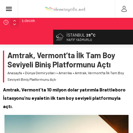
9,9 Milyar Dolarlık Mor Hat’ta Tel Testleri Başladı
Utah’ta 31 Milyon Dolarlık Proje Trafik Çilesini Bitiriyor
İSTANBUL
28°C
Wabtec Brezilya’da 1 Milyar Real’lik PTC Anlaşmasını 2031’e
HAFIF YAĞMURLU
Kadar Tamamlayacak
Amtrak, Vermont’ta İlk Tam Boy
ABD’de CREATE Programı 72,4 Milyon Dolarlık Alt Geçidi
Başlattı
Seviyeli Biniş Platformunu Açtı
Stadler, Austin’e 21 CITYLINK Hafif Raylı Aracı Tedarik
Anasayfa
»
Dünya Demiryolları
»
Amerika
»
Amtrak, Vermont’ta İlk Tam Boy
Edecek
Seviyeli Biniş Platformunu Açtı
Amtrak, Vermont’ta 10 milyon dolar yatırımla Brattleboro
İstasyonu’nu eyaletin ilk tam boy seviyeli platformuyla
açtı.