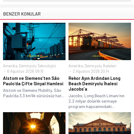
BENZER KONULAR
Amerika
,
Demiryolu Teknolojisi
Amerika
,
Demiryolu İhaleleri
6 Ağustos 2026 08:15
2 Ağustos 2026 20:14
Alstom ve Siemens’ten São
Rekor Ayın Ardından Long
Paulo’da Çifte Sinyal Hamlesi
Beach Demiryolu İhalesi
Jacobs’a
Alstom ve Siemens Mobility, São
Paulo’da 3,3 km’lik sürücüsüz hat...
Jacobs, Long Beach Limanı'nın
2,2 milyar dolarlık sermaye
programı kapsamındaki...