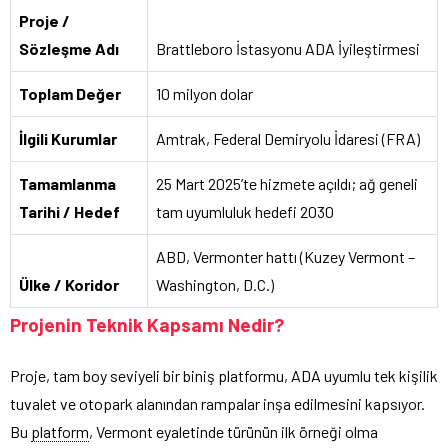
Proje /
Sözleşme Adı
Brattleboro İstasyonu ADA İyileştirmesi
Toplam Değer
10 milyon dolar
İlgili Kurumlar
Amtrak, Federal Demiryolu İdaresi (FRA)
Tamamlanma
25 Mart 2025’te hizmete açıldı; ağ geneli
Tarihi / Hedef
tam uyumluluk hedefi 2030
ABD, Vermonter hattı (Kuzey Vermont –
Ülke / Koridor
Washington, D.C.)
Projenin Teknik Kapsamı Nedir?
Proje, tam boy seviyeli bir biniş platformu, ADA uyumlu tek kişilik
tuvalet ve otopark alanından rampalar inşa edilmesini kapsıyor.
Bu
platform
, Vermont eyaletinde türünün ilk örneği olma