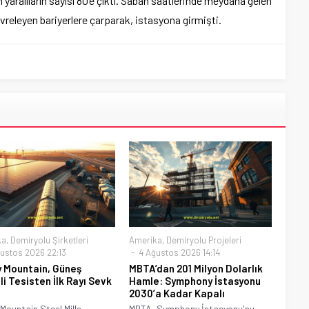
 yaralıların sayısı 80’e çıktı. Sabah saatlerinde meydana gelen
releyen bariyerlere çarparak, istasyona girmişti.
ka
,
Demiryolu Şirketleri
Amerika
,
Demiryolu Projeleri
ustos 2026 22:13
4 Ağustos 2026 14:14
 Mountain, Güneş
MBTA’dan 201 Milyon Dolarlık
li Tesisten İlk Rayı Sevk
Hamle: Symphony İstasyonu
2030’a Kadar Kapalı
Mountain Steel Mills,
MBTA, Symphony İstasyonu'nu