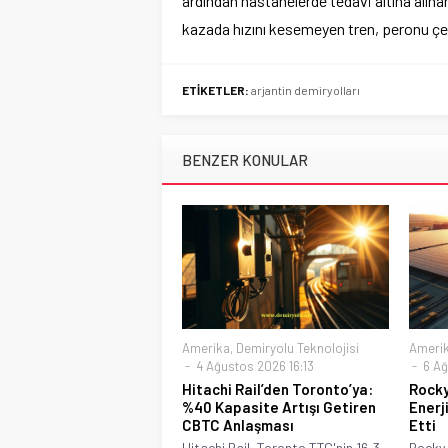
ardından hastanelerde tedavi altına alınan
kazada hızını kesemeyen tren, peronu çev
ETİKETLER:
arjantin demiryolları
BENZER KONULAR
Amerika
,
Demiryolu Teknolojisi
Ameri
4 Ağustos 2026 16:13
6 Ağ
Hitachi Rail’den Toronto’ya:
Rocky
%40 Kapasite Artışı Getiren
Enerji
CBTC Anlaşması
Etti
Hitachi Rail, Toronto TTC'nin 16,3
Rocky 