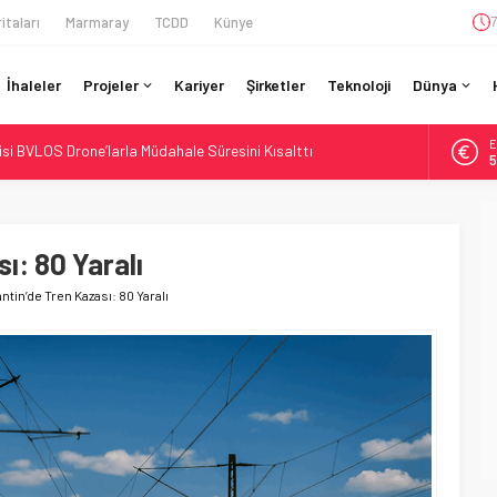
itaları
Marmaray
TCDD
Künye
7
İhaleler
Projeler
Kariyer
Şirketler
Teknoloji
Dünya
si BVLOS Drone’larla Müdahale Süresini Kısalttı
E
 Bütçe: 46 Yılın Rekoru Onaylandı
5
Enerjili Tesisten İlk Rayı Sevk Etti
A
6
Dahil 4 Üniversiteyle Araştırma Konsorsiyumu Başlattı
58 Milyon Dolarlık Yeşil Yatırım Ödülü
ı: 80 Yaralı
B
1
antin’de Tren Kazası: 80 Yaralı
D
4