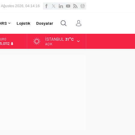
 Ağustos 2026, 04:14:17
HRS
Lojistik
Dosyalar
İSTANBUL
31°C
URO
5,0112
AÇIK
LTIN
.519,97
İST
3.798,82
OLAR
7,7025