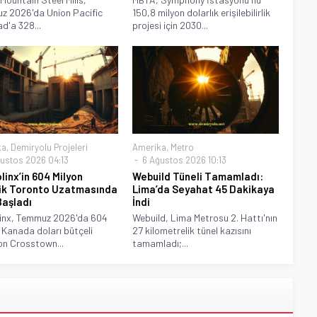
z 2026'da Union Pacific
150,8 milyon dolarlık erişilebilirlik
ad'a 328...
projesi için 2030...
ka
,
Demiryolu Projeleri
Amerika
,
Metro
ustos 2026 04:13
6 Ağustos 2026 10:13
linx’in 604 Milyon
Webuild Tüneli Tamamladı:
ik Toronto Uzatmasında
Lima’da Seyahat 45 Dakikaya
Başladı
İndi
linx, Temmuz 2026'da 604
Webuild, Lima Metrosu 2. Hattı'nın
 Kanada doları bütçeli
27 kilometrelik tünel kazısını
on Crosstown...
tamamladı;...