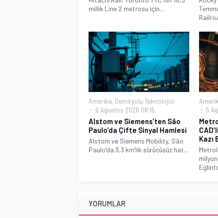
millik Line 2 metrosu için...
Temmu
Railro
Amerika
,
Demiryolu Teknolojisi
Ameri
6 Ağustos 2026 08:15
5 Ağ
Alstom ve Siemens’ten São
Metro
Paulo’da Çifte Sinyal Hamlesi
CAD’l
Kazı 
Alstom ve Siemens Mobility, São
Paulo’da 3,3 km’lik sürücüsüz hat...
Metro
milyon
Eglint
YORUMLAR