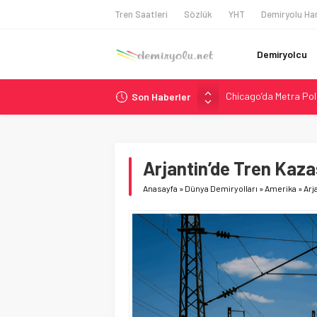
Tren Saatleri
Sözlük
YHT
Demiryolu Har
Demiryolcu
Chicago’da Metra Poli
Son Haberler
NJ Transit’ten Tarihi
Rocky Mountain, Güneş 
AAR, MIT ve Berkeley 
Long Beach Limanı’na 
Arjantin’de Tren Kazas
Anasayfa
»
Dünya Demiryolları
»
Amerika
»
Arj