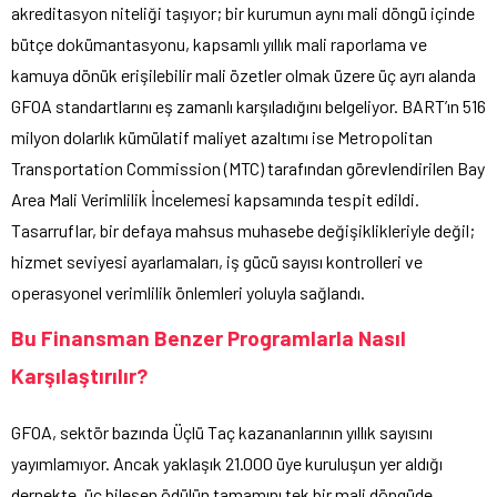
akreditasyon niteliği taşıyor; bir kurumun aynı mali döngü içinde
bütçe dokümantasyonu, kapsamlı yıllık mali raporlama ve
kamuya dönük erişilebilir mali özetler olmak üzere üç ayrı alanda
GFOA standartlarını eş zamanlı karşıladığını belgeliyor. BART’ın 516
milyon dolarlık kümülatif maliyet azaltımı ise Metropolitan
Transportation Commission (MTC) tarafından görevlendirilen Bay
Area Mali Verimlilik İncelemesi kapsamında tespit edildi.
Tasarruflar, bir defaya mahsus muhasebe değişiklikleriyle değil;
hizmet seviyesi ayarlamaları, iş gücü sayısı kontrolleri ve
operasyonel verimlilik önlemleri yoluyla sağlandı.
Bu Finansman Benzer Programlarla Nasıl
Karşılaştırılır?
GFOA, sektör bazında Üçlü Taç kazananlarının yıllık sayısını
yayımlamıyor. Ancak yaklaşık 21.000 üye kuruluşun yer aldığı
dernekte, üç bileşen ödülün tamamını tek bir mali döngüde