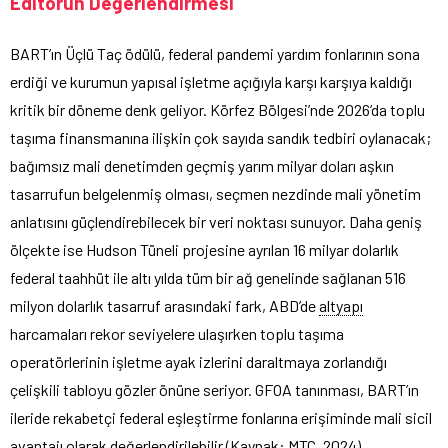
Editörün Değerlendirmesi
BART’ın Üçlü Taç ödülü, federal pandemi yardım fonlarının sona
erdiği ve kurumun yapısal işletme açığıyla karşı karşıya kaldığı
kritik bir döneme denk geliyor. Körfez Bölgesi’nde 2026’da toplu
taşıma finansmanına ilişkin çok sayıda sandık tedbiri oylanacak;
bağımsız mali denetimden geçmiş yarım milyar doları aşkın
tasarrufun belgelenmiş olması, seçmen nezdinde mali yönetim
anlatısını güçlendirebilecek bir veri noktası sunuyor. Daha geniş
ölçekte ise Hudson Tüneli projesine ayrılan 16 milyar dolarlık
federal taahhüt ile altı yılda tüm bir ağ genelinde sağlanan 516
milyon dolarlık tasarruf arasındaki fark, ABD’de
altyapı
harcamaları rekor seviyelere ulaşırken toplu taşıma
operatörlerinin işletme ayak izlerini daraltmaya zorlandığı
çelişkili tabloyu gözler önüne seriyor. GFOA tanınması, BART’ın
ileride rekabetçi federal eşleştirme fonlarına erişiminde mali sicil
avantajı olarak değerlendirilebilir (Kaynak: MTC, 2024).