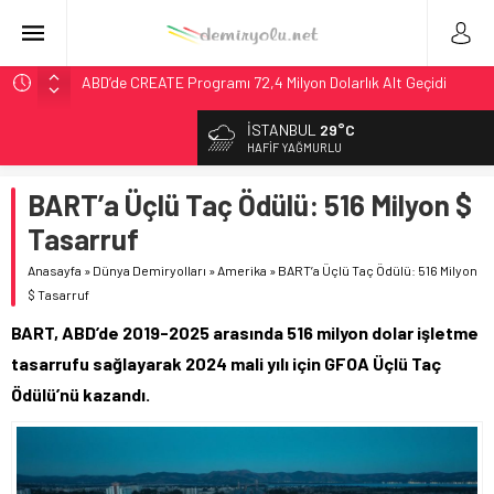
ABD’de CREATE Programı 72,4 Milyon Dolarlık Alt Geçidi
Başlattı
İSTANBUL
29°C
Ukrayna’da Yolcu Trenine İHA Saldırısı: Zamanında Tahliye
HAFIF YAĞMURLU
Faciayı Önledi
DB Modernizasyon Programı: 70. İstasyona Ulaşıldı
BART’a Üçlü Taç Ödülü: 516 Milyon $
GB Railfreight İngiltere’de Lider, Class 99’lar 2026’da Yolda
Tasarruf
Wabtec Brezilya’da 1 Milyar Real’lik PTC Anlaşmasını 2031’e
Anasayfa
»
Dünya Demiryolları
»
Amerika
»
BART’a Üçlü Taç Ödülü: 516 Milyon
Kadar Tamamlayacak
$ Tasarruf
BART, ABD’de 2019-2025 arasında 516 milyon dolar işletme
tasarrufu sağlayarak 2024 mali yılı için GFOA Üçlü Taç
Ödülü’nü kazandı.