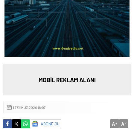
MOBİL REKLAM ALANI
1 TEMMUZ 2026 18:07
A
A
ABONE OL
+
-