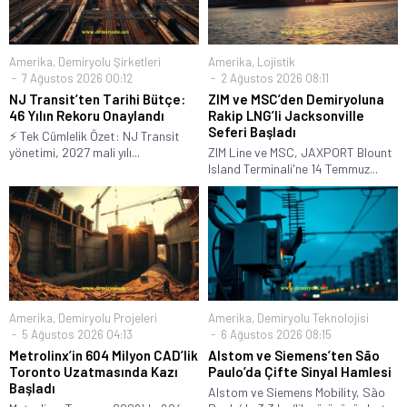
Amerika
,
Demiryolu Şirketleri
Amerika
,
Lojistik
7 Ağustos 2026 00:12
2 Ağustos 2026 08:11
NJ Transit’ten Tarihi Bütçe:
ZIM ve MSC’den Demiryoluna
46 Yılın Rekoru Onaylandı
Rakip LNG’li Jacksonville
Seferi Başladı
⚡ Tek Cümlelik Özet: NJ Transit
yönetimi, 2027 mali yılı...
ZIM Line ve MSC, JAXPORT Blount
Island Terminali'ne 14 Temmuz...
Amerika
,
Demiryolu Projeleri
Amerika
,
Demiryolu Teknolojisi
5 Ağustos 2026 04:13
6 Ağustos 2026 08:15
Metrolinx’in 604 Milyon CAD’lik
Alstom ve Siemens’ten São
Toronto Uzatmasında Kazı
Paulo’da Çifte Sinyal Hamlesi
Başladı
Alstom ve Siemens Mobility, São