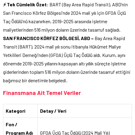
⚡ Tek Cümlelik Özet:
BART (Bay Area Rapid Transit), ABD’nin
San Francisco Körfez Bölgesi’nde 2024 mali yılı için GFOA Üçlü
Taç Ödülü’nü kazanırken, 2019–2025 arasında işletme
maliyetlerinden 516 milyon doların üzerinde tasarruf sağladı.
SAN FRANCISCO KÖRFEZ BÖLGESİ, ABD –
Bay Area Rapid
Transit (BART), 2024 mali yılı sonu itibarıyla Hükümet Maliye
Yetkilileri Derneği’nden (GFOA) Üçlü Taç Ödülü aldı. Kurum, aynı
dönemde 2019–2025 yıllarını kapsayan altı yıllık süreçte işletme
giderlerinden toplam 516 milyon doların üzerinde tasarruf ettiğini
bağımsız bir denetimle belgeledi.
Finansmana Ait Temel Veriler
Kategori
Detay / Veri
Fon /
Program Adı
GFOA Üçlü Taç Ödülü (2024 Mali Yılı)