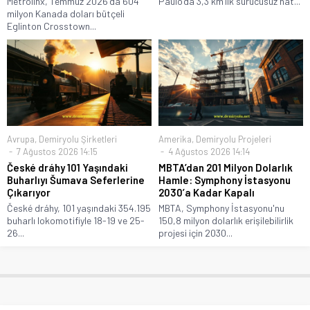
Metrolinx, Temmuz 2026'da 604
Paulo’da 3,3 km’lik sürücüsüz hat...
milyon Kanada doları bütçeli
Eglinton Crosstown...
Avrupa
,
Demiryolu Şirketleri
Amerika
,
Demiryolu Projeleri
7 Ağustos 2026 14:15
4 Ağustos 2026 14:14
České dráhy 101 Yaşındaki
MBTA’dan 201 Milyon Dolarlık
Buharlıyı Šumava Seferlerine
Hamle: Symphony İstasyonu
Çıkarıyor
2030’a Kadar Kapalı
České dráhy, 101 yaşındaki 354.195
MBTA, Symphony İstasyonu'nu
buharlı lokomotifiyle 18-19 ve 25-
150,8 milyon dolarlık erişilebilirlik
26...
projesi için 2030...