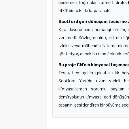
besleme stoğu olan rafine hidroka
etkili bir şekilde kapatacak.
Scotford geri dönüşüm tesisi ne
Kira duyurusunda herhangi bir inşa
verilmedi. Sözleşmenin şartlı niteli
izinler veya mühendislik tamamlama g
gösteriyor, ancak bu resmi olarak do
Bu proje CN’nin kimyasal taşımacıl
Tesis, hem gelen (plastik atık bal
Scotford Yard’da uzun vadeli bir
kimyasallardan sorumlu başkan ya
demiryolunun kimyasal geri dönüşümü
tabanını çeşitlendiren bir büyüme se