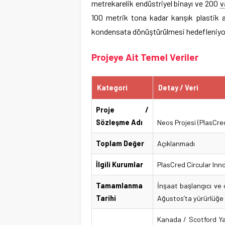
metrekarelik endüstriyel binayı ve 200
v
100 metrik tona kadar karışık plastik a
kondensata dönüştürülmesi hedefleniyo
Projeye Ait Temel Veriler
Kategori
Detay / Veri
Proje /
Sözleşme Adı
Neos Projesi (PlasCre
Toplam Değer
Açıklanmadı
İlgili Kurumlar
PlasCred Circular Inno
Tamamlanma
İnşaat başlangıcı ve 
Tarihi
Ağustos’ta yürürlüğe g
Kanada / Scotford Ya