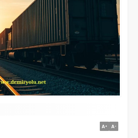
A
A
+
-