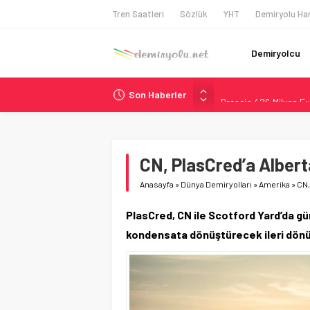
Tren Saatleri
Sözlük
YHT
Demiryolu Har
Demiryolcu
Son Haberler
Brescia 426 Milyon Eu
Northern Railway Doğ
Chicago’da Metra Poli
NJ Transit’ten Tarihi
CN, PlasCred’a Alberta’
České dráhy 101 Yaşın
Anasayfa
»
Dünya Demiryolları
»
Amerika
»
CN,
PlasCred, CN ile Scotford Yard’da gü
kondensata dönüştürecek ileri dönüşü