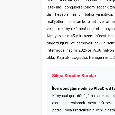
istekliliği, döngüsel ekonomi tedarik zinc
dair hesaplanmış bir bahsi yansıtıyor
maliyetlerini azaltan boru hattı ve rafin
ve petrokimya kümesi erişimi olmayan b
Kira yapısının 45 yıllık azami süresi, her
öngördüğünü ve demiryolu navlun sekt
intermodal hacim 2025’te 14,06 milyon ü
oldu. (Kaynak: Logistics Management, 2
Sıkça Sorulan Sorular
İleri dönüşüm nedir ve PlasCred t
Kimyasal geri dönüşüm olarak da adla
olarak parçalamak veya eritmek yer
petrokimya üreticilerinin yeni plast