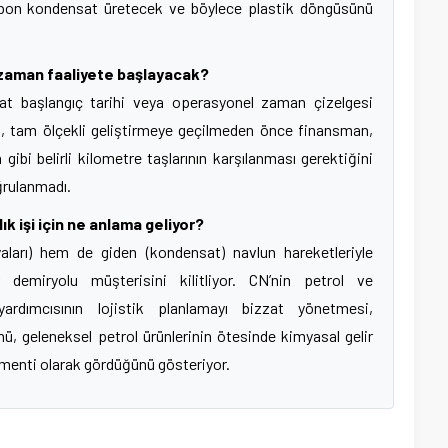
rbon kondensat üretecek ve böylece plastik döngüsünü
 zaman faaliyete başlayacak?
at başlangıç tarihi veya operasyonel zaman çizelgesi
ği, tam ölçekli geliştirmeye geçilmeden önce finansman,
ibi belirli kilometre taşlarının karşılanması gerektiğini
ğrulanmadı.
ık işi için ne anlama geliyor?
yaları) hem de giden (kondensat) navlun hareketleriyle
 demiryolu müşterisini kilitliyor. CN’nin petrol ve
rdımcısının lojistik planlamayı bizzat yönetmesi,
, geleneksel petrol ürünlerinin ötesinde kimyasal gelir
gmenti olarak gördüğünü gösteriyor.