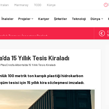
itaları
Marmaray
TCDD
Künye
İhaleler
Projeler
Kariyer
Şirketler
Teknoloji
Dünya
A
ro’luk Tramvay İnşaatına Başladı
6
ruladı: 308 Bin Rupiye Özel Vagonda Puja
B
1
si BVLOS Drone’larla Müdahale Süresini Kısalttı
 Bütçe: 46 Yılın Rekoru Onaylandı
da 15 Yıllık Tesis Kiraladı
D
4
daki Buharlıyı Šumava Seferlerine Çıkarıyor
 PlasCred’a Alberta’da 15 Yıllık Tesis Kiraladı
E
5
nlük 100 metrik ton karışık plastiği hidrokarbon
m tesisi için 15 yıllık kira sözleşmesi imzaladı.