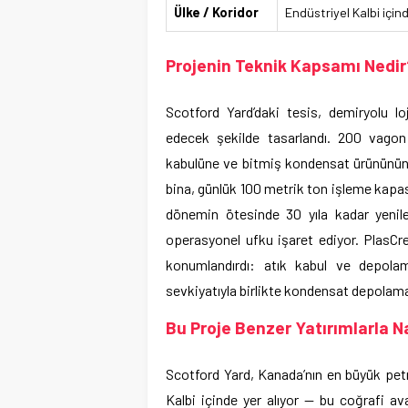
Ülke / Koridor
Endüstriyel Kalbi için
Projenin Teknik Kapsamı Nedir
Scotford Yard’daki tesis, demiryolu l
edecek şekilde tasarlandı. 200 vagon k
kabulüne ve bitmiş kondensat ürününün
bina, günlük 100 metrik ton işleme kapasi
dönemin ötesinde 30 yıla kadar yenile
operasyonel ufku işaret ediyor. PlasCre
konumlandırdı: atık kabul ve depola
sevkiyatıyla birlikte kondensat depolam
Bu Proje Benzer Yatırımlarla Nas
Scotford Yard, Kanada’nın en büyük petr
Kalbi içinde yer alıyor — bu coğrafi ava