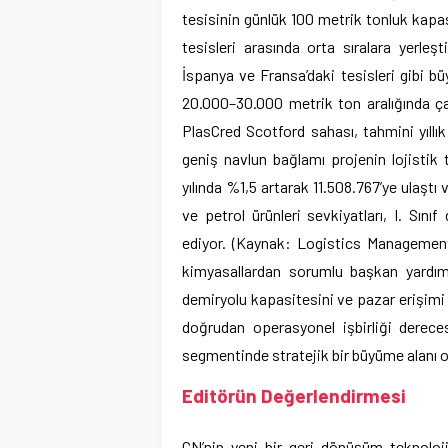
tesisinin günlük 100 metrik tonluk kapa
tesisleri arasında orta sıralara yerleş
İspanya ve Fransa’daki tesisleri gibi bü
20.000–30.000 metrik ton aralığında ça
PlasCred Scotford sahası, tahmini yıllı
geniş navlun bağlamı projenin lojistik
yılında %1,5 artarak 11.508.767’ye ulaştı
ve petrol ürünleri sevkiyatları, I. Sınıf
ediyor. (Kaynak: Logistics Management
kimyasallardan sorumlu başkan yardım
demiryolu kapasitesini ve pazar erişimi 
doğrudan operasyonel işbirliği derece
segmentinde stratejik bir büyüme alanı o
Editörün Değerlendirmesi
CN’nin yeni bir geri dönüşüm teknolojis