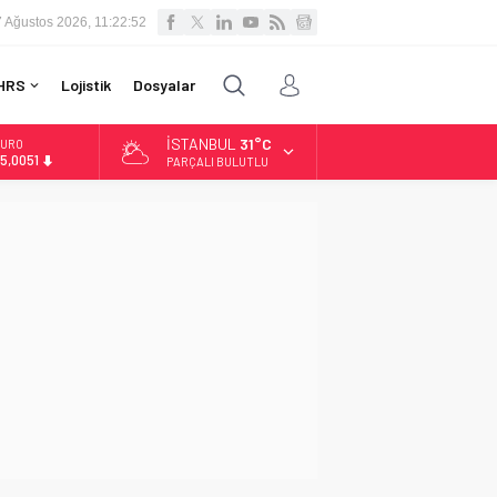
7 Ağustos 2026, 11:22:53
HRS
Lojistik
Dosyalar
İSTANBUL
31°C
LTIN
.584,66
PARÇALI BULUTLU
İST
3.889,75
OLAR
7,7046
URO
5,0051