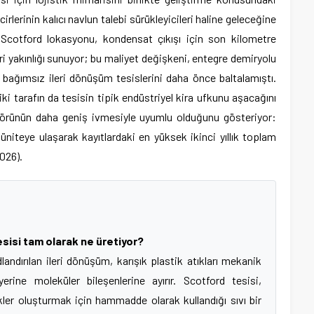
irlerinin kalıcı navlun talebi sürükleyicileri haline geleceğine
. Scotford lokasyonu, kondensat çıkışı için son kilometre
eri yakınlığı sunuyor; bu maliyet değişkeni, entegre demiryolu
ağımsız ileri dönüşüm tesislerini daha önce baltalamıştı.
 iki tarafın da tesisin tipik endüstriyel kira ufkunu aşacağını
örünün daha geniş ivmesiyle uyumlu olduğunu gösteriyor:
niteye ulaşarak kayıtlardaki en yüksek ikinci yıllık toplam
026).
esisi tam olarak ne üretiyor?
ndırılan ileri dönüşüm, karışık plastik atıkları mekanik
ine moleküler bileşenlerine ayırır. Scotford tesisi,
ikler oluşturmak için hammadde olarak kullandığı sıvı bir