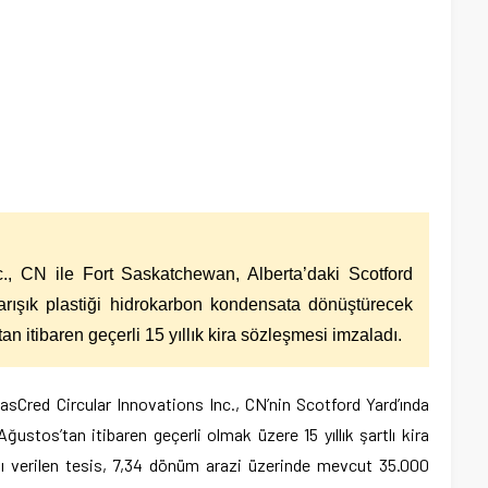
c., CN ile Fort Saskatchewan, Alberta’daki Scotford
arışık plastiği hidrokarbon kondensata dönüştürecek
tan itibaren geçerli 15 yıllık kira sözleşmesi imzaladı.
asCred Circular Innovations Inc., CN’nin Scotford Yard’ında
ğustos’tan itibaren geçerli olmak üzere 15 yıllık şartlı kira
dı verilen tesis, 7,34 dönüm arazi üzerinde mevcut 35.000