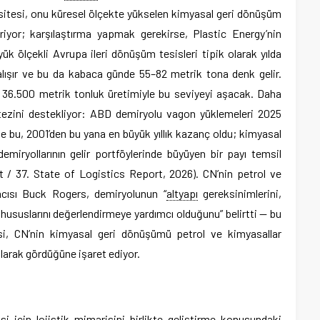
sitesi, onu küresel ölçekte yükselen kimyasal geri dönüşüm
tiriyor; karşılaştırma yapmak gerekirse, Plastic Energy’nin
yük ölçekli Avrupa ileri dönüşüm tesisleri tipik olarak yılda
lışır ve bu da kabaca günde 55–82 metrik tona denk gelir.
k 36.500 metrik tonluk üretimiyle bu seviyeyi aşacak. Daha
 tezini destekliyor: ABD demiryolu vagon yüklemeleri 2025
 ve bu, 2001’den bu yana en büyük yıllık kazanç oldu; kimyasal
 demiryollarının gelir portföylerinde büyüyen bir payı temsil
 / 37. State of Logistics Report, 2026). CN’nin petrol ve
cısı Buck Rogers, demiryolunun “
altyapı
gereksinimlerini,
hususlarını değerlendirmeye yardımcı olduğunu” belirtti — bu
si, CN’nin kimyasal geri dönüşümü petrol ve kimyasallar
larak gördüğüne işaret ediyor.
i için lojistik mimarisini birlikte geliştirme konusundaki