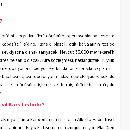
de
?
ojistiğini doğrudan ileri dönüşüm operasyonlarına entegre
apasiteli siding, karışık plastik atık balyalarının tesise
 sevkiyatına olanak tanıyacak. Mevcut 35.000 metrekarelik
tesine sahip olacak. Kira sözleşmesi, başlangıçtaki 15 yıllık
me opsiyonları içeriyor ve bu da onlarca yıla yayılan bir
d, sahayı üç ayrı operasyonel işlevi destekleyecek şekilde
ma, ileri dönüşüm işleme ve bitmiş ürünlerin demiryolu
a.
ıl Karşılaştırılır?
okimya işleme koridorlarından biri olan Alberta Endüstriyel
ntaj, birincil
kaynak
duyurusunda vurgulanmıyor. PlasCred