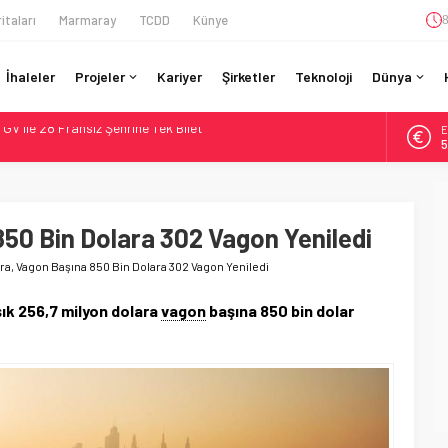
itaları
Marmaray
TCDD
Künye
8
İhaleler
Projeler
Kariyer
Şirketler
Teknoloji
Dünya
A
r’da 15 Günlük Bakım: Tren Seferleri Duruyor
6
İtibaren Koltukta Bagaja Kalıcı Yasak, Ceza Yok
B
1
ilyon Euro’luk Yenileme: Sol Tüneli %33 Kapasite Artışı
Teslim Ama Ulusal Hedef 730 km’ye Düştü
50 Bin Dolara 302 Vagon Yeniledi
D
4
GV ile 28 Fransız Şehrine Tek Bilet
ra, Vagon Başına 850 Bin Dolara 302 Vagon Yeniledi
E
5
ık 256,7 milyon dolara
vagon
başına 850 bin dolar