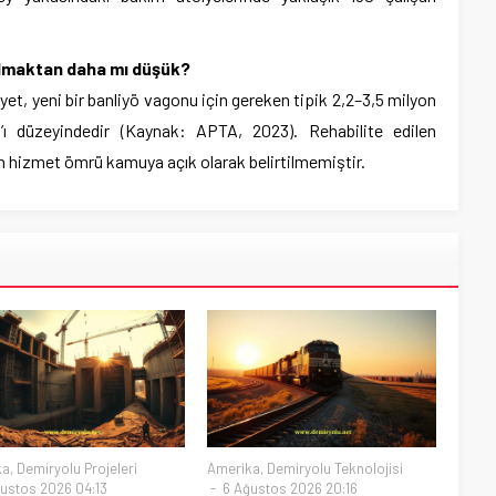
almaktan daha mı düşük?
et, yeni bir banliyö vagonu için gereken tipik 2,2–3,5 milyon
’ı düzeyindedir (Kaynak: APTA, 2023). Rehabilite edilen
en hizmet ömrü kamuya açık olarak belirtilmemiştir.
ka
,
Demiryolu Projeleri
Amerika
,
Demiryolu Teknolojisi
ustos 2026 04:13
6 Ağustos 2026 20:16