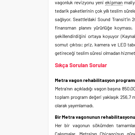
vagonluk revizyonu yeni
ekipman
maliye
tedarik paketlerinin çok yıllı teslim sür
sağlıyor. Seattle’daki Sound Transit’in 2
finansman planını yürürlüğe koyması, 
şekillendirdiğini ortaya koyuyor (Kayn
somut çıktısı; priz, kamera ve LED tabe
getireceği teslim süresi olmadan hizmete 
Sıkça Sorulan Sorular
Metra vagon rehabilitasyon programı
Metra’nın açıkladığı vagon başına 850.0
toplam program değeri yaklaşık 256,7 mi
olarak yayımlamadı.
Bir Metra vagonunun rehabilitasyonu
Her bir vagonun sökümden tamamlanm
Çalışmalar, Metra’nın Chicago’nun gün