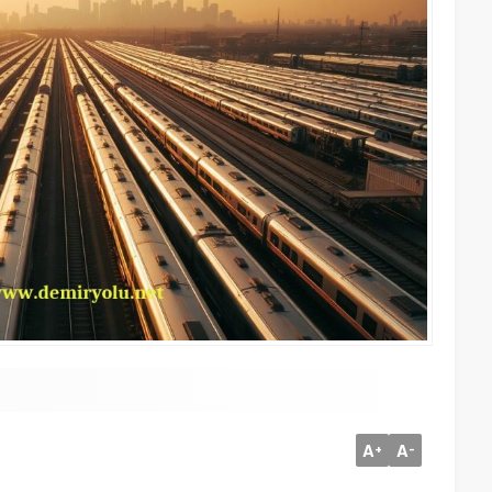
A
A
+
-