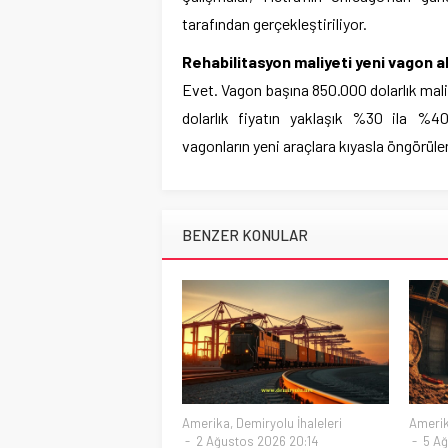
tarafından gerçekleştiriliyor.
Rehabilitasyon maliyeti yeni vagon 
Evet. Vagon başına 850.000 dolarlık maliy
dolarlık fiyatın yaklaşık %30 ila %40
vagonların yeni araçlara kıyasla öngörül
BENZER KONULAR
Amerika
,
Demiryolu İhaleleri
Ameri
2 Ağustos 2026 20:14
5 Ağ