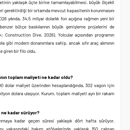
tinin yaklaşık üçte birine tamamlayabilmesi, büyük ölçekli
eleri gerektirdiği bir ortamda mevcut kapasitenin korunmasını
026 yılında, 34,5 milyar dolarlık fon açığına rağmen yeni bir
benzer bütçe baskılarının büyük genişleme projelerini de
ak: Construction Dive, 2026). Yolcular açısından programın
la gibi modern donanımlara sahip, ancak sıfır araç alımının
giren bir filo oldu.
nın toplam maliyeti ne kadar oldu?
00 dolar maliyet üzerinden hesaplandığında, 302 vagon için
lyon dolara ulaşıyor. Kurum, toplam maliyeti ayrı bir rakam
 ne kadar sürüyor?
aya kadar geçen süresi yaklaşık dört hafta sürüyor.
ey yakasındaki bakım atölyelerinde yaklaşık 150 çalışan