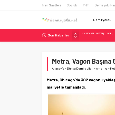
Tren Saatleri
Sözlük
YHT
Demiryolu Har
Demiryolcu
Son Haberler
ÖBB ve RFI’dan Brenne
NS, Temmuz 2026’dan 
Madrid Atocha’da 56 M
Çekya ETCS’de Erken 
Metra, Vagon Başına 8
Malezya Havayolları, T
Anasayfa
»
Dünya Demiryolları
»
Amerika
»
Met
Metra, Chicago’da 302 vagonu yaklaş
maliyetle tamamladı.