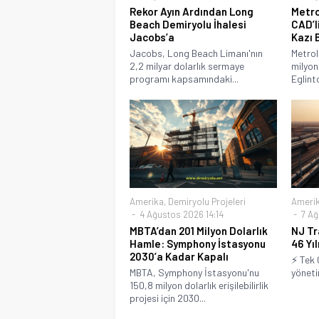
Rekor Ayın Ardından Long
Metro
Beach Demiryolu İhalesi
CAD’l
Jacobs’a
Kazı 
Jacobs, Long Beach Limanı'nın
Metro
2,2 milyar dolarlık sermaye
milyon
programı kapsamındaki...
Eglint
Amerika
,
Demiryolu Projeleri
Ameri
4 Ağustos 2026 14:14
7 Ağ
MBTA’dan 201 Milyon Dolarlık
NJ Tr
Hamle: Symphony İstasyonu
46 Yı
2030’a Kadar Kapalı
⚡ Tek 
MBTA, Symphony İstasyonu'nu
yönetim
150,8 milyon dolarlık erişilebilirlik
projesi için 2030...