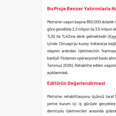
Bu Proje Benzer Yatırımlarla Nas
Metra’nın vagon başına 850.000 dolarlık r
göre genellikle 2,2 milyon ila 3,5 milyon 
%30 ila %40’ına denk gelmektedir (
Kay
içinde Chicago’yu kuzey Indiana’ya ba
olayının ardından işletmecinin “karmaşı
banliyö filolarının operasyonel baskı al
Temmuz 2026). Rehabilite edilen vagonl
açıklanmadı.
Editörün Değerlendirmesi
Metra’nın rehabilitasyonu üçüncü taraf
yerine kurum içi iş gücüyle gerçekleşt
demiryolu işletmecileri arasında gider