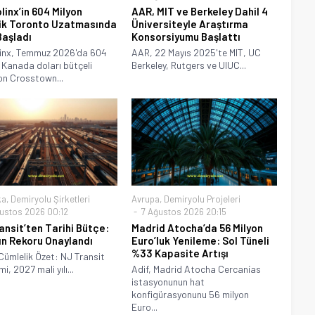
linx’in 604 Milyon
AAR, MIT ve Berkeley Dahil 4
ik Toronto Uzatmasında
Üniversiteyle Araştırma
Başladı
Konsorsiyumu Başlattı
linx, Temmuz 2026'da 604
AAR, 22 Mayıs 2025'te MIT, UC
 Kanada doları bütçeli
Berkeley, Rutgers ve UIUC...
on Crosstown...
ka
,
Demiryolu Şirketleri
Avrupa
,
Demiryolu Projeleri
ustos 2026 00:12
7 Ağustos 2026 20:15
ansit’ten Tarihi Bütçe:
Madrid Atocha’da 56 Milyon
lın Rekoru Onaylandı
Euro’luk Yenileme: Sol Tüneli
%33 Kapasite Artışı
Cümlelik Özet: NJ Transit
i, 2027 mali yılı...
Adif, Madrid Atocha Cercanías
istasyonunun hat
konfigürasyonunu 56 milyon
Euro...