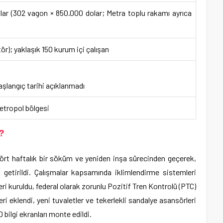
lar (302 vagon × 850.000 dolar; Metra toplu rakamı ayrıca
ör); yaklaşık 150 kurum içi çalışan
langıç tarihi açıklanmadı
etropol bölgesi
?
dört haftalık bir söküm ve yeniden inşa sürecinden geçerek,
a getirildi. Çalışmalar kapsamında iklimlendirme sistemleri
eri kuruldu, federal olarak zorunlu Pozitif Tren Kontrolü (PTC)
i eklendi, yeni tuvaletler ve tekerlekli sandalye asansörleri
ED bilgi ekranları monte edildi.