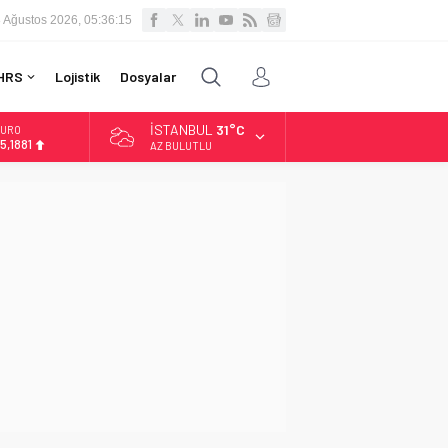
 Ağustos 2026, 05:36:16
HRS
Lojistik
Dosyalar
İSTANBUL
31°C
LTIN
.660,55
AZ BULUTLU
İST
3.779,39
OLAR
7,7111
URO
5,1881