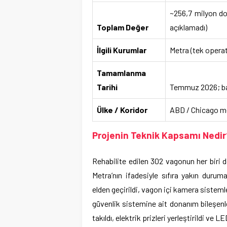
~256,7 milyon do
Toplam Değer
açıklamadı)
İlgili Kurumlar
Metra (tek operat
Tamamlanma
Tarihi
Temmuz 2026; baş
Ülke / Koridor
ABD / Chicago m
Projenin Teknik Kapsamı Nedir
Rehabilite edilen 302 vagonun her biri 
Metra’nın ifadesiyle sıfıra yakın durum
elden geçirildi, vagon içi kamera sisteml
güvenlik sistemine ait donanım bileşenler
takıldı, elektrik prizleri yerleştirildi ve L