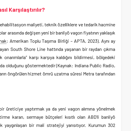
ıl Karşılaştırılır?
ehabilitasyon maliyeti, teknik özelliklere ve tedarik hacmine
dolar arasında değişen yeni bir banliyö vagon fiyatının yaklaşık
nak
: Amerikan Toplu Taşıma Birliği – APTA, 2023). Aynı ay
ğlayan South Shore Line hattında yaşanan bir raydan çıkma
k onarımlarla” karşı karşıya kaldığını bildirmesi, bölgedeki
tında olduğunu göstermektedir (Kaynak: Indiana Public Radio,
arın öngörülen hizmet ömrü uzatma süresi Metra tarafından
 bir üreticiye yaptırmak ya da yeni vagon alımına yönelmek
irme kararı, sermaye bütçeleri kısıtlı olan ABD’li banliyö
ek yaygınlaşan bir mali stratejiyi yansıtıyor. Kurumun 302