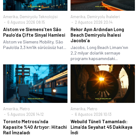
Amerika
,
Demiryolu Teknolojisi
Amerika
,
Demiryolu İhaleleri
6 Ağustos 2026 08:15
2 Ağustos 2026 20:14
Alstom ve Siemens’ten São
Rekor Ayın Ardından Long
Paulo’da Çifte Sinyal Hamlesi
Beach Demiryolu İhalesi
Jacobs’a
Alstom ve Siemens Mobility, São
Paulo’da 3,3 km’lik sürücüsüz hat...
Jacobs, Long Beach Limanı'nın
2,2 milyar dolarlık sermaye
programı kapsamındaki...
Amerika
,
Metro
Amerika
,
Metro
5 Ağustos 2026 14:12
6 Ağustos 2026 10:13
Toronto Metrosu’nda
Webuild Tüneli Tamamladı:
Kapasite %40 Artıyor: Hitachi
Lima’da Seyahat 45 Dakikaya
Rail İmzaladı
İndi