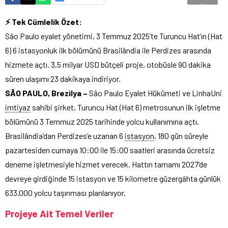
⚡ Tek Cümlelik Özet:
São Paulo eyalet yönetimi, 3 Temmuz 2025’te Turuncu Hat’ın (Hat
6) 6 istasyonluk ilk bölümünü Brasilândia ile Perdizes arasında
hizmete açtı. 3,5 milyar USD bütçeli proje, otobüsle 90 dakika
süren ulaşımı 23 dakikaya indiriyor.
SÃO PAULO, Brezilya –
São Paulo Eyalet Hükümeti ve LinhaUni
imtiyaz
sahibi şirket, Turuncu Hat (Hat 6) metrosunun ilk işletme
bölümünü 3 Temmuz 2025 tarihinde yolcu kullanımına açtı.
Brasilândia’dan Perdizes’e uzanan 6
istasyon
, 180 gün süreyle
pazartesiden cumaya 10:00 ile 15:00 saatleri arasında ücretsiz
deneme işletmesiyle hizmet verecek. Hattın tamamı 2027’de
devreye girdiğinde 15 istasyon ve 15 kilometre güzergâhta günlük
633.000 yolcu taşınması planlanıyor.
Projeye Ait Temel Veriler