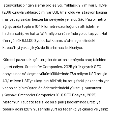
istasyonluk bir genişleme projesiydi. Yaklaşık 9,7 milyar BRL’ye
(2016 kuruyla yaklaşık 3 milyar USD) mal oldu ve istasyon başına
maliyet açısından benzer bir seviyede yer aldı. São Paulo metro
ağı şu anda toplam 104 kilometre uzunluğunda altı işletme
hattına sahip ve hafta içi 4 milyonun üzerinde yolcu taşıyor. Hat
6’nın günlük 633.000 yolcu katkısının, sistem genelindeki
kapasiteyi yaklaşık yüzde 15 artırması bekleniyor.
Küresel pazardaki göstergeler de artan demiryolu araç talebine
işaret ediyor. Greenbrier Companies, 2025 yılı ilk çeyrek SEC
dosyasında sözleşme yükümlülüklerinde 17,4 milyon USD artışla
40,1 milyon USD’ye ulaştığını bildirdi; bu artış farklı pazarlarda yeni
vagonlar için müşteri ön ödemelerindeki yükselişi yansıtıyor
(Kaynak: Greenbrier Companies 10-Q SEC Dosyası, 2025).
Alstom’un Taubaté tesisi de bu sipariş bağlamında Brezilya
tedarik ağını 120’nin üzerinde yurt içi tedarikçiye çıkardı ve yalnız