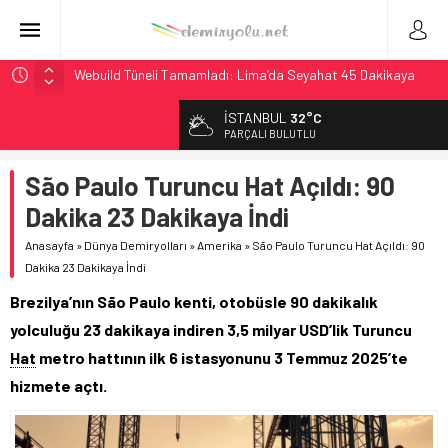
Webuild Tüneli Tamamladı: Lima’da Seyahat 45 Dakikaya
İndi
İSTANBUL
32°C
Alstom ve Siemens’ten São Paulo’da Çifte Sinyal Hamlesi
PARÇALI BULUTLU
Siemens ve Stadler’dan Berlin S-Bahn’a 350 Trenlik Dev
Sözleşme
São Paulo Turuncu Hat Açıldı: 90
Japonya Maglev Onayı: Bütçe 11 Trilyon Yen, Hedef 2036
Dakika 23 Dakikaya İndi
İtalya’dan Yeni Otomotiv Demiryolu: 4.800 Ton CO2
Anasayfa
»
Dünya Demiryolları
»
Amerika
»
São Paulo Turuncu Hat Açıldı: 90
Tasarrufu
Dakika 23 Dakikaya İndi
Brezilya’nın São Paulo kenti, otobüsle 90 dakikalık
yolculuğu 23 dakikaya indiren 3,5 milyar USD’lik Turuncu
Hat
metro hattının ilk 6 istasyonunu 3 Temmuz 2025’te
hizmete açtı.