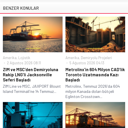
BENZER KONULAR
Amerika
,
Lojistik
Amerika
,
Demiryolu Projeleri
2 Ağustos 2026 08:11
5 Ağustos 2026 04:13
ZIM ve MSC’den Demiryoluna
Metrolinx’in 604 Milyon CAD’lik
Rakip LNG’li Jacksonville
Toronto Uzatmasında Kazı
Seferi Başladı
Başladı
ZIM Line ve MSC, JAXPORT Blount
Metrolinx, Temmuz 2026'da 604
Island Terminali'ne 14 Temmuz...
milyon Kanada doları bütçeli
Eglinton Crosstown...