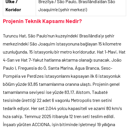
Ülke /
Brezilya / São Paulo, Brasilândia’dan São
Koridor
Joaquim’e (şehir merkezi)
Projenin Teknik Kapsamı Nedir?
Turuncu Hat, São Paulo’nun kuzeyindeki Brasilândia’yı şehir
merkezindeki São Joaquim istasyonuna bağlayan 15 kilometre
uzunluğunda, 15 istasyonlu bir metro koridorudur. Hat 1-Mavi, Hat
4-Sarı ve Hat 7-Yakut hatlarına aktarma olanağı sunacak. João
Paulo I, Freguesia do Ó, Santa Marina, Água Branca, Sesc-
Pompéia ve Perdizes istasyonlarını kapsayan ilk 6 istasyonluk
bölüm yüzde 93,85 tamamlanma oranına ulaştı. Projenin genel
tamamlanma seviyesi ise yüzde 83,17. Alstom, Taubaté
tesisinde ürettiği 22 adet 6 vagonlu Metropolis tren setini
tedarik ediyor. Her set 2.044 yolcu kapasiteli ve azami 80 km/s
hıza sahip. Temmuz 2025 itibarıyla 12 tren seti teslim edildi.
İnşaatı yürüten ACCIONA, işin bitiminde işletmeyi 19 yıllığına