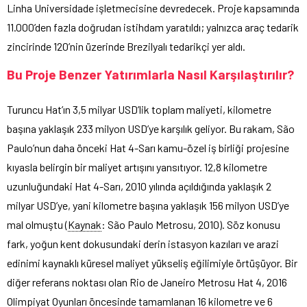
Linha Universidade işletmecisine devredecek. Proje kapsamında
11.000’den fazla doğrudan istihdam yaratıldı; yalnızca araç tedarik
zincirinde 120’nin üzerinde Brezilyalı tedarikçi yer aldı.
Bu Proje Benzer Yatırımlarla Nasıl Karşılaştırılır?
Turuncu Hat’ın 3,5 milyar USD’lik toplam maliyeti, kilometre
başına yaklaşık 233 milyon USD’ye karşılık geliyor. Bu rakam, São
Paulo’nun daha önceki Hat 4-Sarı kamu-özel iş birliği projesine
kıyasla belirgin bir maliyet artışını yansıtıyor. 12,8 kilometre
uzunluğundaki Hat 4-Sarı, 2010 yılında açıldığında yaklaşık 2
milyar USD’ye, yani kilometre başına yaklaşık 156 milyon USD’ye
mal olmuştu (
Kaynak
: São Paulo Metrosu, 2010). Söz konusu
fark, yoğun kent dokusundaki derin istasyon kazıları ve arazi
edinimi kaynaklı küresel maliyet yükseliş eğilimiyle örtüşüyor. Bir
diğer referans noktası olan Rio de Janeiro Metrosu Hat 4, 2016
Olimpiyat Oyunları öncesinde tamamlanan 16 kilometre ve 6