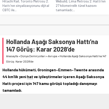
Hitachi Rail, Toronto Metrosu 2.
Webuild, Lima Metrosu 2. Hattı'nın
Hattı'nın sinyalizasyonunu dijital
27 kilometrelik tünel kazısını
CBTC ile...
tamamladı;...
Hollanda Aşağı Saksonya Hattı’na
147 Görüş: Karar 2028’de
Anasayfa
»
Dünya Demiryolları
»
Avrupa
»
Hollanda Aşağı Saksonya Hattı’na 147
Görüş: Karar 2028’de
Hollanda hükümeti, Groningen–Emmen–Twente arasında
44 km’lik yeni
hat
ve iyileştirmeler içeren Aşağı Saksonya
Hattı projesi için 147 kamu görüşü topladığı danışmayı
tamamladı.