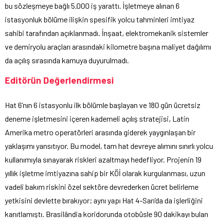
bu sözleşmeye bağlı 5.000 iş yarattı. İşletmeye alınan 6
istasyonluk bölüme ilişkin spesifik yolcu tahminleri imtiyaz
sahibi tarafından açıklanmadı. İnşaat, elektromekanik sistemler
ve demiryolu araçları arasındaki kilometre başına maliyet dağılımı
da açılış sırasında kamuya duyurulmadı.
Editörün Değerlendirmesi
Hat 6’nın 6 istasyonlu ilk bölümle başlayan ve 180 gün ücretsiz
deneme işletmesini içeren kademeli açılış stratejisi, Latin
Amerika metro operatörleri arasında giderek yaygınlaşan bir
yaklaşımı yansıtıyor. Bu model, tam hat devreye alımını sınırlı yolcu
kullanımıyla sınayarak riskleri azaltmayı hedefliyor. Projenin 19
yıllık işletme imtiyazına sahip bir KÖİ olarak kurgulanması, uzun
vadeli bakım riskini özel sektöre devrederken ücret belirleme
yetkisini devlette bırakıyor; aynı yapı Hat 4-Sarı’da da işlerliğini
kanıtlamıştı. Brasilândia koridorunda otobüsle 90 dakikayı bulan