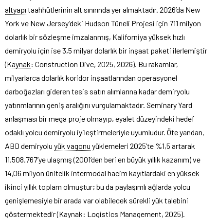
altyapı
taahhütlerinin alt sınırında yer almaktadır. 2026’da New
York ve New Jersey’deki Hudson Tüneli Projesi için 711 milyon
dolarlık bir sözleşme imzalanmış, Kaliforniya yüksek hızlı
demiryolu için ise 3,5 milyar dolarlık bir inşaat paketi ilerlemiştir
(
Kaynak
: Construction Dive, 2025, 2026). Bu rakamlar,
milyarlarca dolarlık koridor inşaatlarından operasyonel
darboğazları gideren tesis satın alımlarına kadar demiryolu
yatırımlarının geniş aralığını vurgulamaktadır. Seminary Yard
anlaşması bir mega proje olmayıp, eyalet düzeyindeki hedef
odaklı yolcu demiryolu iyileştirmeleriyle uyumludur. Öte yandan,
ABD demiryolu
yük vagonu
yüklemeleri 2025’te %1,5 artarak
11.508.767’ye ulaşmış (2001’den beri en büyük yıllık kazanım) ve
14,06 milyon ünitelik intermodal hacim kayıtlardaki en yüksek
ikinci yıllık toplam olmuştur; bu da paylaşımlı ağlarda yolcu
genişlemesiyle bir arada var olabilecek sürekli yük talebini
göstermektedir (Kaynak: Logistics Management, 2025).