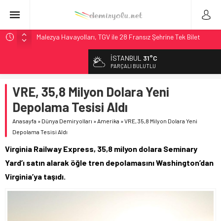
Malezya Havayolları, TGV ile 28 Fransız Şehrine Tek Bilet
ÖBB ve RFI’dan Brenner’da 15 Günlük Bakım: Tren Seferleri
İSTANBUL
31°C
Duruyor
PARÇALI BULUTLU
NS, Temmuz 2026’dan İtibaren Koltukta Bagaja Kalıcı
Yasak, Ceza Yok
VRE, 35,8 Milyon Dolara Yeni
Madrid Atocha’da 56 Milyon Euro’luk Yenileme: Sol Tüneli
Depolama Tesisi Aldı
%33 Kapasite Artışı
Anasayfa
»
Dünya Demiryolları
»
Amerika
»
VRE, 35,8 Milyon Dolara Yeni
İngiltere Demiryolunda Tarihi Entegrasyon: GBR Anglia
Depolama Tesisi Aldı
Resmen Başladı
Virginia Railway Express, 35,8 milyon dolara Seminary
Yard’ı satın alarak öğle tren depolamasını Washington’dan
Virginia’ya taşıdı.