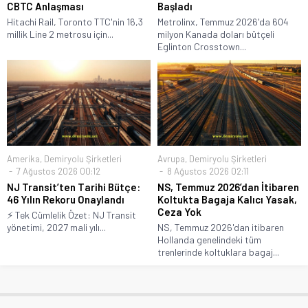
CBTC Anlaşması
Başladı
Hitachi Rail, Toronto TTC'nin 16,3
Metrolinx, Temmuz 2026'da 604
millik Line 2 metrosu için...
milyon Kanada doları bütçeli
Eglinton Crosstown...
Amerika
,
Demiryolu Şirketleri
Avrupa
,
Demiryolu Şirketleri
7 Ağustos 2026 00:12
8 Ağustos 2026 02:11
NJ Transit’ten Tarihi Bütçe:
NS, Temmuz 2026’dan İtibaren
46 Yılın Rekoru Onaylandı
Koltukta Bagaja Kalıcı Yasak,
Ceza Yok
⚡ Tek Cümlelik Özet: NJ Transit
yönetimi, 2027 mali yılı...
NS, Temmuz 2026'dan itibaren
Hollanda genelindeki tüm
trenlerinde koltuklara bagaj...